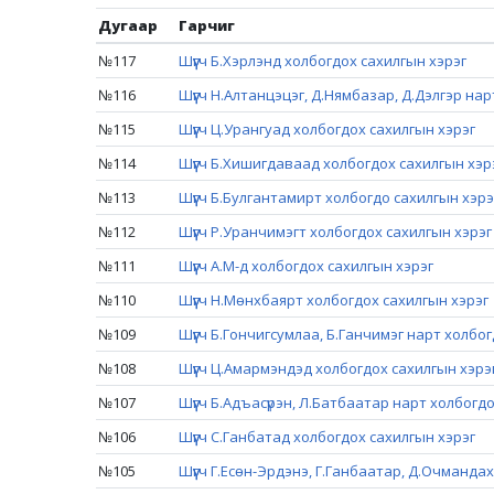
Дугаар
Гарчиг
№117
Шүүгч Б.Хэрлэнд холбогдох сахилгын хэрэг
№116
Шүүгч Н.Алтанцэцэг, Д.Нямбазар, Д.Дэлгэр на
№115
Шүүгч Ц.Урангуад холбогдох сахилгын хэрэг
№114
Шүүгч Б.Хишигдаваад холбогдох сахилгын хэр
№113
Шүүгч Б.Булгантамирт холбогдо сахилгын хэрэ
№112
Шүүгч Р.Уранчимэгт холбогдох сахилгын хэрэг
№111
Шүүгч А.М-д холбогдох сахилгын хэрэг
№110
Шүүгч Н.Мөнхбаярт холбогдох сахилгын хэрэг
№109
Шүүгч Б.Гончигсумлаа, Б.Ганчимэг нарт холбо
№108
Шүүгч Ц.Амармэндэд холбогдох сахилгын хэрэ
№107
Шүүгч Б.Адъасүрэн, Л.Батбаатар нарт холбогд
№106
Шүүгч С.Ганбатад холбогдох сахилгын хэрэг
№105
Шүүгч Г.Есөн-Эрдэнэ, Г.Ганбаатар, Д.Очманда