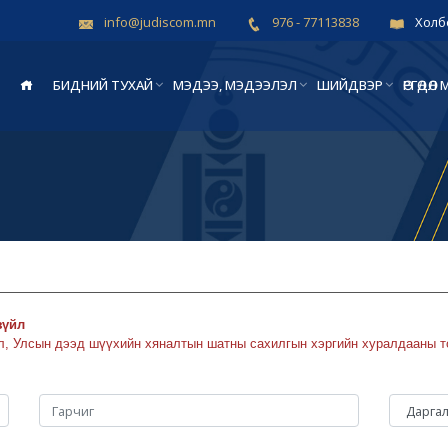
info@judiscom.mn
976 - 77113838
Холб
БИДНИЙ ТУХАЙ
МЭДЭЭ, МЭДЭЭЛЭЛ
ШИЙДВЭР
ӨРГӨДӨ
зүйл
Улсын дээд шүүхийн хяналтын шатны сахилгын хэргийн хуралдааны тог