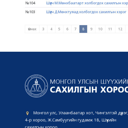
№104
Шүүгч М.Мөнхбаатарт холбогдох сахилгын хэр
№103
Шүүгч Д.Мөнхтуяад холбогдох сахилгын хэрэг
Өмнөх
3
4
5
6
7
8
9
10
11
12
Монгол улс, Улаанбаатар хот, Чингэлтэй дүүрэг
4-р хороо, Ж.Самбуугийн гудамж 18, Шүүхийн
сахилгын хороо