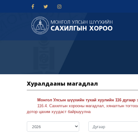
Хуралдааны магадлал
Монгол Улсын шүүхийн тухай хуулийн 116 дугаар 
116.4. Сахилгын хорооны магадлал, хяналтын тогтоол, 
дотор цахим хуудаст байршуулна