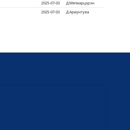
2025-07-03
Д.Мягмарцэрэн
2025-07-03
Д.Ариунтуяа