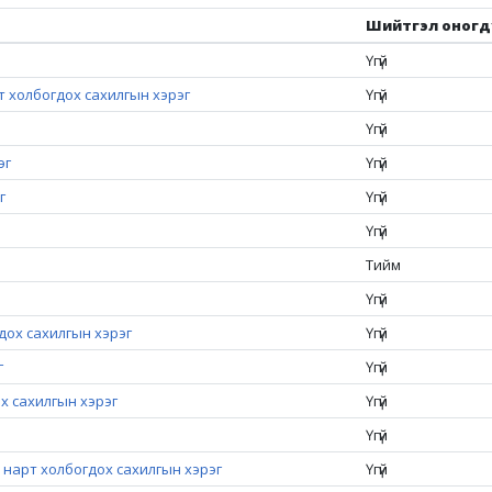
Шийтгэл оногд
Үгүй
рт холбогдох сахилгын хэрэг
Үгүй
Үгүй
эг
Үгүй
г
Үгүй
Үгүй
Тийм
Үгүй
гдох сахилгын хэрэг
Үгүй
г
Үгүй
ох сахилгын хэрэг
Үгүй
Үгүй
х нарт холбогдох сахилгын хэрэг
Үгүй