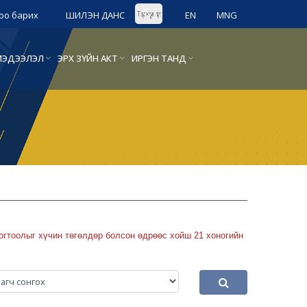
оо барих
ШИЛЭН ДАНС
EN
MNG
Л МЭДЭЭЛЭЛ
ЭРХ ЗҮЙН АКТ
ИРГЭН ТАНД
тоолыг хүчин төгөлдөр болсон өдрөөс хойш 21 хоногийн