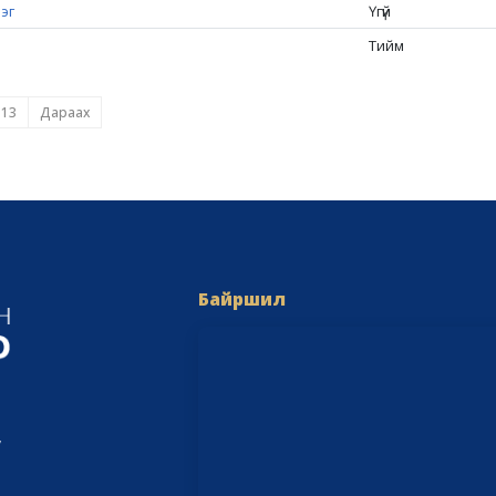
эг
Үгүй
Тийм
13
Дараах
Байршил
,