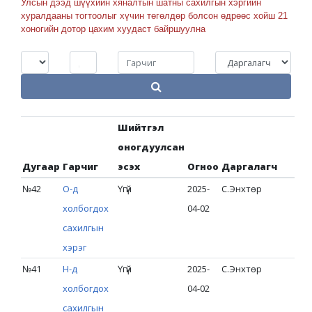
Улсын дээд шүүхийн хяналтын шатны сахилгын хэргийн
ХУРАЛДААНЫ МЭДЭЭЛЭЛ
ХУУЛЬ
ИРГЭН ТАНД
ШИЙДВЭРИЙН ЭМХЭТГЭЛ
хуралдааны тогтоолыг хүчин төгөлдөр болсон өдрөөс хойш 21
2021
хоногийн дотор цахим хуудаст байршуулна
УИХ-ЫН ТОГТООЛ
ЁС ЗҮЙН ДЭД ХОРОО
2022
ЗАСГИЙН ГАЗРЫН ТОГТООЛ
ЗОРИЛГО, ЧИГ ҮҮРЭГ
2023
ӨРГӨДӨЛ, МЭДЭЭЛЭЛ ХЭРХЭН ГАРГАХ ВЭ?
САХИЛГЫН ХОРООНЫ ДҮРЭМ, ЖУРАМ
ХУУЛЬ ЭРХ ЗҮЙН АКТ
2024
ШҮҮГЧИЙН САХИЛГА, ХАРИУЦЛАГА
НОМ, ГАРЫН АВЛАГА
2025
ИНФОГРАФИК
Шийтгэл
ХОЛБОО БАРИХ
2026
оногдуулсан
2025
СУДАЛГАА, ШИНЖИЛГЭЭ
Дугаар
Гарчиг
эсэх
Огноо
Даргалагч
2026
№42
О-д
Үгүй
2025-
С.Энхтөр
холбогдох
04-02
сахилгын
хэрэг
№41
Н-д
Үгүй
2025-
С.Энхтөр
холбогдох
04-02
сахилгын