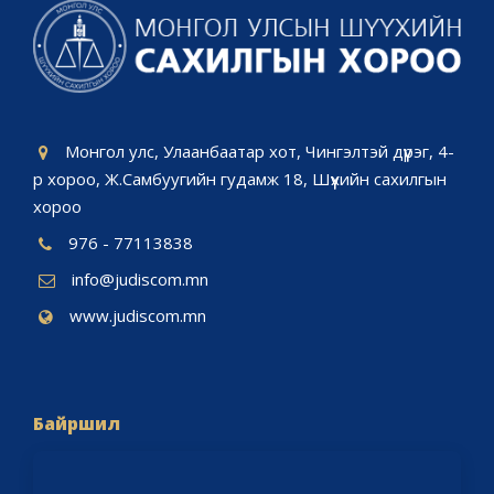
Монгол улс, Улаанбаатар хот, Чингэлтэй дүүрэг, 4-
р хороо, Ж.Самбуугийн гудамж 18, Шүүхийн сахилгын
хороо
976 - 77113838
info@judiscom.mn
www.judiscom.mn
Байршил