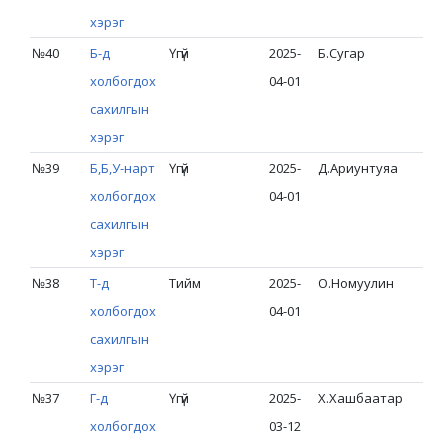
хэрэг
№40
Б-д
Үгүй
2025-
Б.Сугар
холбогдох
04-01
сахилгын
хэрэг
№39
Б,Б,У-нарт
Үгүй
2025-
Д.Ариунтуяа
холбогдох
04-01
сахилгын
хэрэг
№38
Т-д
Тийм
2025-
О.Номуулин
холбогдох
04-01
сахилгын
хэрэг
№37
Г-д
Үгүй
2025-
Х.Хашбаатар
холбогдох
03-12