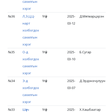
сахилгын
хэрэг
№36
Л,Э,Ц,Ц-
Үгүй
2025-
Д.Мягмарцэрэн
нарт
03-12
холбогдох
сахилгын
хэрэг
№35
О-д
Үгүй
2025-
Б.Сугар
холбогдох
03-10
сахилгын
хэрэг
№34
Э-д
Үгүй
2025-
Д.Эрдэнэчулуун
холбогдох
03-07
сахилгын
хэрэг
№33
Шүүгч
Үгүй
2025-
Х.Хашбаатар