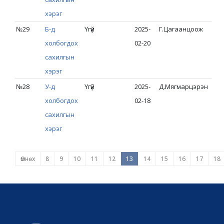
хэрэг
№29
Б-д
Үгүй
2025-
Г.Цагаанцоож
холбогдох
02-20
сахилгын
хэрэг
№28
У-д
Үгүй
2025-
Д.Мягмарцэрэн
холбогдох
02-18
сахилгын
хэрэг
Өмнөх
8
9
10
11
12
13
14
15
16
17
18