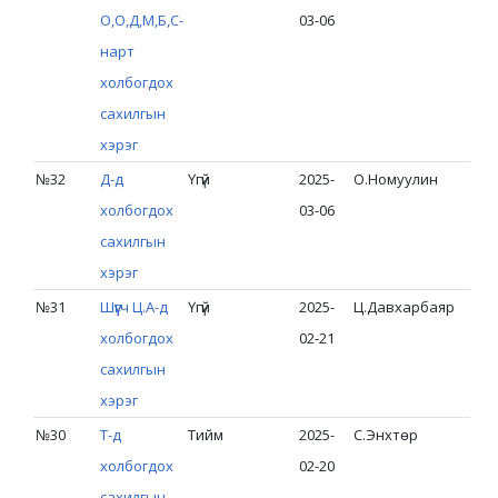
О,О,Д,М,Б,С-
03-06
нарт
холбогдох
сахилгын
хэрэг
№32
Д-д
Үгүй
2025-
О.Номуулин
холбогдох
03-06
сахилгын
хэрэг
№31
Шүүгч Ц.А-д
Үгүй
2025-
Ц.Давхарбаяр
холбогдох
02-21
сахилгын
хэрэг
№30
Т-д
Тийм
2025-
С.Энхтөр
холбогдох
02-20
сахилгын