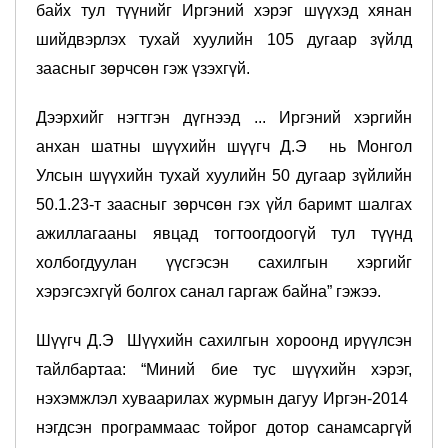
байх тул түүнийг Иргэний хэрэг шүүхэд хянан
шийдвэрлэх тухай хуулийн 105 дугаар зүйлд
заасныг зөрчсөн гэж үзэхгүй.
Дээрхийг нэгтгэн дүгнээд ... Иргэний хэргийн
анхан шатны шүүхийн шүүгч Д.Э нь Монгол
Улсын шүүхийн тухай хуулийн 50 дугаар зүйлийн
50.1.23-т заасныг зөрчсөн гэх үйл баримт шалгах
ажиллагааны явцад тогтоогдоогүй тул түүнд
холбогдуулан үүсгэсэн сахилгын хэргийг
хэрэгсэхгүй болгох санал гаргаж байна” гэжээ.
Шүүгч Д.Э Шүүхийн сахилгын хороонд ирүүлсэн
тайлбартаа: “Миний бие тус шүүхийн хэрэг,
нэхэмжлэл хуваарилах журмын дагуу Иргэн-2014
нэгдсэн программаас тойрог дотор санамсаргүй