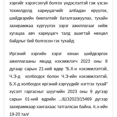
хэргийг хэрэгсэхгүй болгох үндэслэлтэй гэж үзсэн
тохиолдолд хариуцагчийг албадан ирүүлэх,
шийдвэрийн биелэлтийг баталгаажуулах, тухайн
захирамжаа хүргүүлэх зэрэг ажиллагааг хийж
хугацаа авч хариуцагч талд ашигтай нөхцөл
байдлыг бий болгосон гэх тухайд:
Иргэний хэргийн хэрэг хянан шийдвэрлэх
ажиллагааны явцад нэхэмжлэгч 2023 оны 8
дугаар сарын 21-ний өдөр “Б.Х-н нэхэмжлэлтэй,
Ч.Э-д холбогдох болон Ч.Э-ийн нэхэмжлэлтэй,
Б.Х-д холбогдох иргэний хэргүүдийг нэгтгэх тухай”
хүсэлт гаргасныг шүүгчийн 2023 оны 9 дүгээр
сарын 01-ний өдрийн .../ШЗ2023/15469 дүгээр
захирамжаар хангахаас татгалзсан байна. /с.х-ийн
19-20 тал/