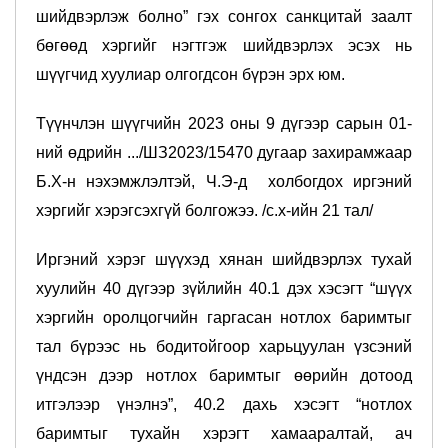
шийдвэрлэж болно” гэх сонгох санкцитай заалт
бөгөөд хэргийг нэгтгэж шийдвэрлэх эсэх нь
шүүгчид хуулиар олгогдсон бүрэн эрх юм.
Түүнчлэн шүүгчийн 2023 оны 9 дүгээр сарын 01-
ний өдрийн .../ШЗ2023/15470 дугаар захирамжаар
Б.Х-н нэхэмжлэлтэй, Ч.Э-д холбогдох иргэний
хэргийг хэрэгсэхгүй болгожээ. /с.х-ийн 21 тал/
Иргэний хэрэг шүүхэд хянан шийдвэрлэх тухай
хуулийн 40 дүгээр зүйлийн 40.1 дэх хэсэгт “шүүх
хэргийн оролцогчийн гаргасан нотлох баримтыг
тал бүрээс нь бодитойгоор харьцуулан үзсэний
үндсэн дээр нотлох баримтыг өөрийн дотоод
итгэлээр үнэлнэ”, 40.2 дахь хэсэгт “нотлох
баримтыг тухайн хэрэгт хамааралтай, ач