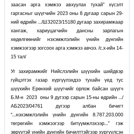
заасан арга хэмжээ авхуулах тухай” хүсэлт
гаргасныг шүүгчийн 2023 оны 8 дугаар сарын 29-
ний өдрийн .../ШЗ2023/15180 дугаар захирамжаар
хангаж, хариуцагчийн дансны зарлагын
хөдөлгөөнийг нэхэмжлэлийн үнийн дүнгийн
хэмжээгээр зогсоох арга хэмжээ авчээ. /с.х-ийн 14-
15 тал/
Уг захирамжийг Нийслэлийн шүүхийн шийдвэр
гүйцэтгэх газар хүргүүлэхдээ тухайн үед тус
шүүхийн Ерөнхий шүүгчийг орлож байсан шүүгч
Б.М-н 2023 оны 9 дүгээр сарын 15-ны өдрийн .../
АБ2023/04761 дүгээр албан бичигт
“...нэхэмжлэлийн үнийн дүнгийн 8.787.203.000
төгрөгийн хэмжээгээр битүүмжлэхээр...” гэж
зөрүүтэй үнийн дүнгийн бичилттэйгээр хүргүүлсэн