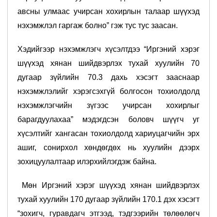
авсны улмаас учирсан хохирлын талаар шүүхэд
нэхэмжлэл гаргаж болно” гэж тус тус заасан.
Хэдийгээр нэхэмжлэгч хүсэлтдээ “Иргэний хэрэг
шүүхэд хянан шийдвэрлэх тухай хуулийн 70
дугаар зүйлийн 70.3 дахь хэсэгт зааснаар
нэхэмжлэлийг хэрэгсэхгүй болгосон тохиолдолд
нэхэмжлэгчийн зүгээс учирсан хохирлыг
барагдуулахаа” мэдэгдсэн боловч шүүгч уг
хүсэлтийг хангасан тохиолдолд хариуцагчийн эрх
ашиг, сонирхол хөндөгдөх нь хуулийн дээрх
зохицуулалтаар илэрхийлэгдэж байна.
Мөн Иргэний хэрэг шүүхэд хянан шийдвэрлэх
тухай хуулийн 170 дугаар зүйлийн 170.1 дэх хэсэгт
“зохигч, гуравдагч этгээд, тэдгээрийн төлөөлөгч