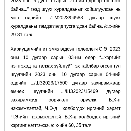
2023 оны 9 дүгээр сарын 21-ний өдрөөр тогтоож
байна...” гээд шүүх хуралдааныг хойшлуулсан нь
мөн өдрийн .../ТМ2023/04583 дугаар шүүх
хуралдааны тэмдэглэлд тусгагдсан байна. /с.х-ийн
29-31 тал/
Хариуцагчийн итгэмжлэгдсэн төлөөлөгч С.Ө 2023
оны 10 дугаар сарын 03-ны өдөр “...хэргийг
нэгтгэхэд татгалзах зүйлгүй” гэх тайлбар өгсөн тул
шүүгчийн 2023 оны 10 дугаар сарын 04-ний
өдрийн .../ШЗ2023/17500 дугаар захирамжаар
өмнөх шүүгчийн .../ШЗ2023/15469 дүгээр
захирамжид өөрчлөлт оруулж, Б.Х-н
нэхэмжлэлтэй, Ч.Э-д холбогдох иргэний хэрэгт
Ч.Э-ийн нэхэмжлэлтэй, Б.Х-д холбогдох иргэний
хэргийг нэгтгэжээ. /с.х-ийн 60, 35 тал/