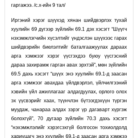
гаргажээ. /с.х-ийн 9 тал/
Иргэний хэрэг шүүхэд хянан шийдвэрлэх тухай
хуулийн 69 дүгээр зүйлийн 69.1 дэх хэсэгт “Шүүгч
нэхэмжлэгчийн хүсэлтийг үндэслэн шүүхээс гарах
шийдвэрийн биелэлтийг баталгаажуулах дараах
арга хэмжээг хэрэг үүсгэхдээ буюу үүсгэсний
дараа захирамж гарган авах эрхтэй”, мөн зүйлийн
69.5 дахь хэсэгт “шүүх энэ хуулийн 69.1-д заасан
арга хэмжээг авахдаа үйлдвэрлэл, үйлчилгээний
хэвийн үйл ажиллагааг алдагдуулах, орлого олох
эх үүсвэрийг хаах, түүнчлэн бүтээгдэхүүн түргэн
муудаж, чанараа алдах зэрэг үр дагаварт хүргэж
болохгүй”, 70 дугаар зүйлийн 70.3 дахь хэсэгт
“нэхэмжлэлийг хэрэгсэхгүй болгосон тохиолдолд
хариуцагч энэ хуулийн 69.1-д заасан арга хэмжээ