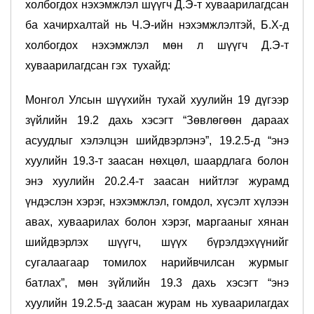
холбогдох нэхэмжлэл шүүгч Д.Э-т хуваарилагдсан
ба хачирхалтай нь Ч.Э-ийн нэхэмжлэлтэй, Б.Х-д
холбогдох нэхэмжлэл мөн л шүүгч Д.Э-т
хуваарилагдсан гэх тухайд:
Монгол Улсын шүүхийн тухай хуулийн 19 дүгээр
зүйлийн 19.2 дахь хэсэгт “Зөвлөгөөн дараах
асуудлыг хэлэлцэн шийдвэрлэнэ”, 19.2.5-д “энэ
хуулийн 19.3-т заасан нөхцөл, шаардлага болон
энэ хуулийн 20.2.4-т заасан нийтлэг журамд
үндэслэн хэрэг, нэхэмжлэл, гомдол, хүсэлт хүлээн
авах, хуваарилах болон хэрэг, маргааныг хянан
шийдвэрлэх шүүгч, шүүх бүрэлдэхүүнийг
сугалаагаар томилох нарийвчилсан журмыг
батлах”, мөн зүйлийн 19.3 дахь хэсэгт “энэ
хуулийн 19.2.5-д заасан журам нь хуваарилагдах