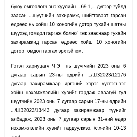
буюу өмгөөлөгч энэ хуулийн ...69.1,... дүгээр зүйлд
заасан ...шүүгчийн захирамж, шийтгэвэрт гарсан
өдрөөс нь хойш 10 хоногийн дотор тухайн шатны
шүүхэд гомдол гаргаж болно” гэж зааснаар тухайн
захирамжид гарсан өдрөөс хойш 10 хоногийн
дотор гомдол гаргах эрхтэй юм.
Гэтэл хариуцагч Ч.Э нь шүүгчийн 2023 оны 6
дугаар сарын 23-ны өдрийн .../ШЗ2023/12176
дугаар захирамжаар иргэний хэрэг үүсгэснээс
хойш нэхэмжлэлийн хувийг гардаж аваагүй тул
шүүгчийн 2023 оны 7 дугаар сарын 17-ны өдрийн
.../ШЗ2023/13443 дугаар захирамжаар түүнийг
албадаж, 2023 оны 7 дугаар сарын 31-ний өдөр
нэхэмжлэлийн хувийг гардуулжээ. /с.х-ийн 10-13
тал/