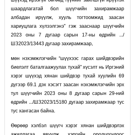
шаардлагатай бол шүүгчийн захирамжаар
албадан ирүүлж, хууль тогтоомжид заасан
хариуцлага хүлээлгэнэ” гэж зааснаар шүүгчийн
2023 оны 7 дугаар сарын 17-ны өдрийн .../
ШЗ2023/13443 дугаар захирамжаар,
мөн нэхэмжлэгчийн “шүүхээс гарах шийдвэрийн
биелэлт баталгаажуулах тухай” хүсэлт нь Иргэний
хэрэг шүүхэд хянан шийдвэр тухай хуулийн 69
дүгээр 69.1 дэх хэсэгт заасан нэхэмжлэгчийн эрх
тул шүүгчийн 2023 оны 8 дугаар сарын 29-ний
өдрийн .../ШЗ2023/15180 дугаар захирамжаар тус
тус хангасан байна.
Өөрөөр хэлбэл шүүгч хэрэг хянан шийдвэрлэх
ажиллагаа явуулж, хэргийн оролцогчдоос