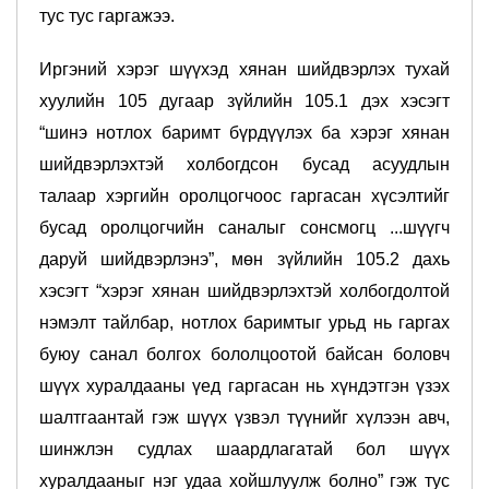
тус тус гаргажээ.
Иргэний хэрэг шүүхэд хянан шийдвэрлэх тухай
хуулийн 105 дугаар зүйлийн 105.1 дэх хэсэгт
“шинэ нотлох баримт бүрдүүлэх ба хэрэг хянан
шийдвэрлэхтэй холбогдсон бусад асуудлын
талаар хэргийн оролцогчоос гаргасан хүсэлтийг
бусад оролцогчийн саналыг сонсмогц ...шүүгч
даруй шийдвэрлэнэ”, мөн зүйлийн 105.2 дахь
хэсэгт “хэрэг хянан шийдвэрлэхтэй холбогдолтой
нэмэлт тайлбар, нотлох баримтыг урьд нь гаргах
буюу санал болгох бололцоотой байсан боловч
шүүх хуралдааны үед гаргасан нь хүндэтгэн үзэх
шалтгаантай гэж шүүх үзвэл түүнийг хүлээн авч,
шинжлэн судлах шаардлагатай бол шүүх
хуралдааныг нэг удаа хойшлуулж болно” гэж тус