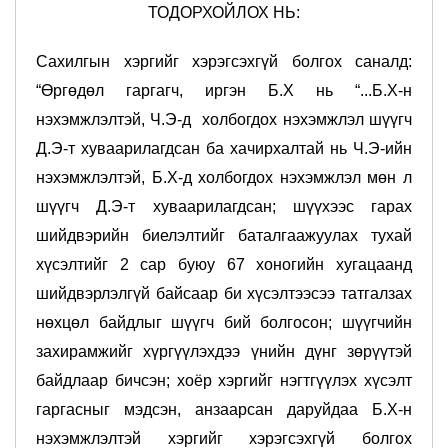
ТОДОРХОЙЛОХ НЬ:
Сахилгын хэргийг хэрэгсэхгүй болгох саналд:
“Өргөдөл гаргагч, иргэн Б.Х нь “...Б.Х-н
нэхэмжлэлтэй, Ч.Э-д холбогдох нэхэмжлэл шүүгч
Д.Э-т хуваарилагдсан ба хачирхалтай нь Ч.Э-ийн
нэхэмжлэлтэй, Б.Х-д холбогдох нэхэмжлэл мөн л
шүүгч Д.Э-т хуваарилагдсан; шүүхээс гарах
шийдвэрийн биелэлтийг баталгаажуулах тухай
хүсэлтийг 2 сар буюу 67 хоногийн хугацаанд
шийдвэрлэлгүй байсаар би хүсэлтээсээ татгалзах
нөхцөл байдлыг шүүгч бий болгосон; шүүгчийн
захирамжийг хүргүүлэхдээ үнийн дүнг зөрүүтэй
байдлаар бичсэн; хоёр хэргийг нэгтгүүлэх хүсэлт
гаргасныг мэдсэн, анзаарсан даруйдаа Б.Х-н
нэхэмжлэлтэй хэргийг хэрэгсэхгүй болгох