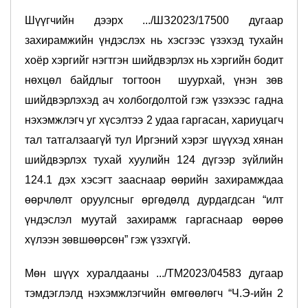
Шүүгчийн дээрх .../ШЗ2023/17500 дугаар
захирамжийн үндэслэх нь хэсгээс үзэхэд тухайн
хоёр хэргийг нэгтгэн шийдвэрлэх нь хэргийн бодит
нөхцөл байдлыг тогтоон шуурхай, үнэн зөв
шийдвэрлэхэд ач холбогдолтой гэж үзэхээс гадна
нэхэмжлэгч уг хүсэлтээ 2 удаа гаргасан, хариуцагч
тал татгалзаагүй тул Иргэний хэрэг шүүхэд хянан
шийдвэрлэх тухай хуулийн 124 дүгээр зүйлийн
124.1 дэх хэсэгт зааснаар өөрийн захирамждаа
өөрчлөлт оруулсныг өргөдөлд дурдагдсан “илт
үндэслэл муутай захирамж гаргаснаар өөрөө
хүлээн зөвшөөрсөн” гэж үзэхгүй.
Мөн шүүх хуралдааны .../ТМ2023/04583 дугаар
тэмдэглэлд нэхэмжлэгчийн өмгөөлөгч “Ч.Э-ийн 2