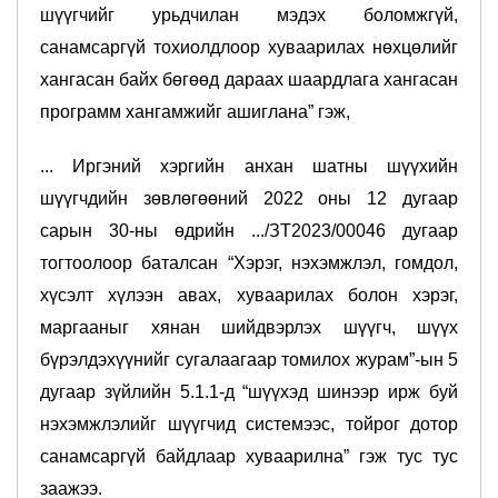
шүүгчийг урьдчилан мэдэх боломжгүй,
санамсаргүй тохиолдлоор хуваарилах нөхцөлийг
хангасан байх бөгөөд дараах шаардлага хангасан
программ хангамжийг ашиглана” гэж,
... Иргэний хэргийн анхан шатны шүүхийн
шүүгчдийн зөвлөгөөний 2022 оны 12 дугаар
сарын 30-ны өдрийн .../ЗТ2023/00046 дугаар
тогтоолоор баталсан “Хэрэг, нэхэмжлэл, гомдол,
хүсэлт хүлээн авах, хуваарилах болон хэрэг,
маргааныг хянан шийдвэрлэх шүүгч, шүүх
бүрэлдэхүүнийг сугалаагаар томилох журам”-ын 5
дугаар зүйлийн 5.1.1-д “шүүхэд шинээр ирж буй
нэхэмжлэлийг шүүгчид системээс, тойрог дотор
санамсаргүй байдлаар хуваарилна” гэж тус тус
заажээ.