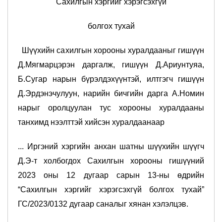
Сахилгын хэргийг хэрэгсэхгүй
болгох тухай
Шүүхийн сахилгын хорооны хуралдааныг гишүүн
Д.Мягмарцэрэн даргалж, гишүүн Д.Ариунтуяа,
Б.Сугар нарын бүрэлдэхүүнтэй, илтгэгч гишүүн
Д.Эрдэнэчулуун, нарийн бичгийн дарга А.Номин
нарыг оролцуулан тус хорооны хуралдааны
танхимд нээлттэй хийсэн хуралдаанаар
... Иргэний хэргийн анхан шатны шүүхийн шүүгч
Д.Э-т холбогдох Сахилгын хорооны гишүүний
2023 оны 12 дугаар сарын 13-ны өдрийн
“Сахилгын хэргийг хэрэгсэхгүй болгох тухай”
ГС/2023/0132 дугаар
саналыг хянан хэлэлцэв.