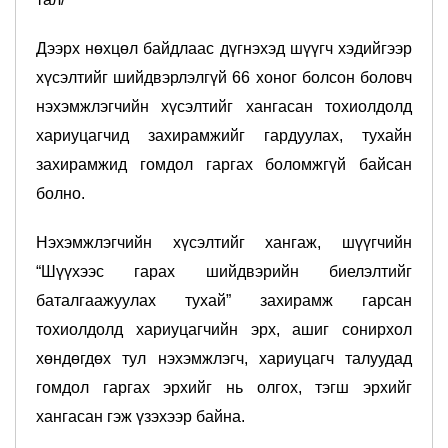
Дээрх нөхцөл байдлаас дүгнэхэд шүүгч хэдийгээр
хүсэлтийг шийдвэрлэлгүй 66 хоног болсон боловч
нэхэмжлэгчийн хүсэлтийг хангасан тохиолдолд
хариуцагчид захирамжийг гардуулах, тухайн
захирамжид гомдол гаргах боломжгүй байсан
болно.
Нэхэмжлэгчийн хүсэлтийг хангаж, шүүгчийн
“Шүүхээс гарах шийдвэрийн биелэлтийг
баталгаажуулах тухай” захирамж гарсан
тохиолдолд хариуцагчийн эрх, ашиг сонирхол
хөндөгдөх тул нэхэмжлэгч, хариуцагч талуудад
гомдол гаргах эрхийг нь олгох, тэгш эрхийг
хангасан гэж үзэхээр байна.