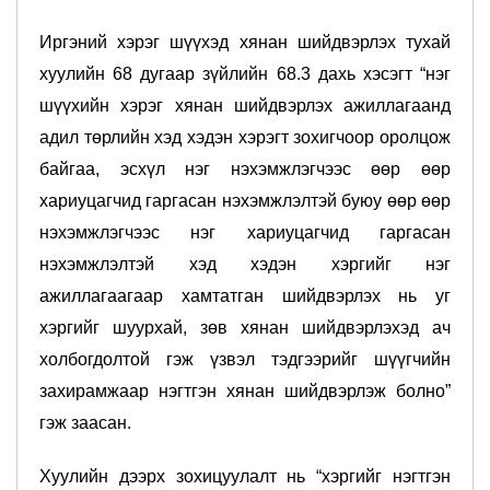
Иргэний хэрэг шүүхэд хянан шийдвэрлэх тухай
хуулийн 68 дугаар зүйлийн 68.3 дахь хэсэгт “нэг
шүүхийн хэрэг хянан шийдвэрлэх ажиллагаанд
адил төрлийн хэд хэдэн хэрэгт зохигчоор оролцож
байгаа, эсхүл нэг нэхэмжлэгчээс өөр өөр
хариуцагчид гаргасан нэхэмжлэлтэй буюу өөр өөр
нэхэмжлэгчээс нэг хариуцагчид гаргасан
нэхэмжлэлтэй хэд хэдэн хэргийг нэг
ажиллагаагаар хамтатган шийдвэрлэх нь уг
хэргийг шуурхай, зөв хянан шийдвэрлэхэд ач
холбогдолтой гэж үзвэл тэдгээрийг шүүгчийн
захирамжаар нэгтгэн хянан шийдвэрлэж болно”
гэж заасан.
Хуулийн дээрх зохицуулалт нь “хэргийг нэгтгэн