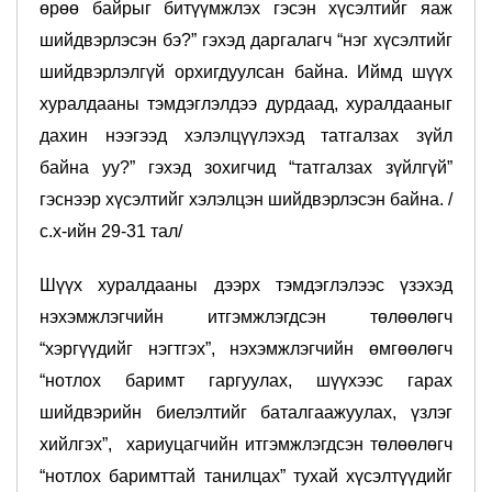
өрөө байрыг битүүмжлэх гэсэн хүсэлтийг яаж
шийдвэрлэсэн бэ?” гэхэд даргалагч “нэг хүсэлтийг
шийдвэрлэлгүй орхигдуулсан байна. Иймд шүүх
хуралдааны тэмдэглэлдээ дурдаад, хуралдааныг
дахин нээгээд хэлэлцүүлэхэд татгалзах зүйл
байна уу?” гэхэд зохигчид “татгалзах зүйлгүй”
гэснээр хүсэлтийг хэлэлцэн шийдвэрлэсэн байна. /
с.х-ийн 29-31 тал/
Шүүх хуралдааны дээрх тэмдэглэлээс үзэхэд
нэхэмжлэгчийн итгэмжлэгдсэн төлөөлөгч
“хэргүүдийг нэгтгэх”, нэхэмжлэгчийн өмгөөлөгч
“нотлох баримт гаргуулах, шүүхээс гарах
шийдвэрийн биелэлтийг баталгаажуулах, үзлэг
хийлгэх”, хариуцагчийн итгэмжлэгдсэн төлөөлөгч
“нотлох баримттай танилцах” тухай хүсэлтүүдийг