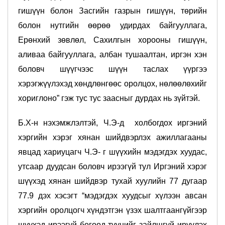
гишүүн болон Засгийн газрын гишүүн, төрийн
болон нутгийн өөрөө удирдах байгууллага,
Ерөнхий зөвлөл, Сахилгын хорооны гишүүн,
аливаа байгууллага, албан тушаалтан, иргэн хэн
боловч шүүгчээс шүүн таслах үүргээ
хэрэгжүүлэхэд хөндлөнгөөс оролцох, нөлөөлөхийг
хориглоно” гэж тус тус заасныг дурдах нь зүйтэй.
Б.Х-н нэхэмжлэлтэй, Ч.Э-д холбогдох иргэний
хэргийн хэрэг хянан шийдвэрлэх ажиллагааны
явцад хариуцагч Ч.Э- г шүүхийн мэдэгдэх хуудас,
утсаар дуудсан боловч ирээгүй тул Иргэний хэрэг
шүүхэд хянан шийдвэр тухай хуулийн 77 дугаар
77.9 дэх хэсэгт “мэдэгдэх хуудсыг хүлээн авсан
хэргийн оролцогч хүндэтгэн үзэх шалтгаангүйгээр
шүүхэд ирээгүй бөгөөд түүнийг зайлшгүй ирүүлэх