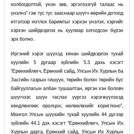
холбогдолтой, үнэн зөв, эргэлзээгүй талаас нь
үнэлнэ” гэж тус тус зааснаар шүүгч өөрийн дотоод
итгэлээр нотлох баримтыг хэрхэн үнэлэх, хэргийг
хэрхэн шийдвэрлэх нь хуулиар олгогдсон бүрэн
эрх болно.
Иргэний хэрэг шүүхэд хянан шийдвэрлэх тухай
хуулийн 5 дугаар зүйлийн 5.3 дахь хэсэгт
“Ерөнхийлөгч, Ерөнхий сайд, Улсын Их Хурлын ба
Засгийн газрын гишүүн, төрийн болон төрийн бус
байгууллагын албан тушаалтан, иргэн хэн боловч
шүүгчээс шүүн таслах үүргээ хэрэгжүүлэхэд
хөндлөнгөөс оролцох, нөлөөлөхийг хориглоно”,
Монгол Улсын шүүхийн тухай хуулийн 44 дүгээр
зүйлийн 44.1 дэх хэсэгт “Ерөнхийлөгч, Улсын Их
Хурлын дарга, Ерөнхий сайд, Улсын Их Хурлын