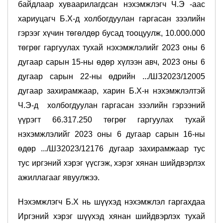
байдлаар хуваарилагдсан нэхэмжлэгч Ч.Э -аас
хариуцагч Б.Х-д холбогдуулан гаргасан зээлийн
гэрээг хүчин төгөлдөр бусад тооцуулж, 10.000.000
төгрөг гаргуулах тухай нэхэмжлэлийг 2023 оны 6
дугаар сарын 15-ны өдөр хүлээн авч, 2023 оны 6
дугаар сарын 22-ны өдрийн .../ШЗ2023/12005
дугаар захирамжаар, харин Б.Х-н нэхэмжлэлтэй
Ч.Э-д холбогдуулан гаргасан зээлийн гэрээний
үүрэгт 66.317.250 төгрөг гаргуулах тухай
нэхэмжлэлийг 2023 оны 6 дугаар сарын 16-ны
өдөр .../ШЗ2023/12176 дугаар захирамжаар тус
тус иргэний хэрэг үүсгэж, хэрэг хянан шийдвэрлэх
ажиллагааг явуулжээ.
Нэхэмжлэгч Б.Х нь шүүхэд нэхэмжлэл гаргахдаа
Иргэний хэрэг шүүхэд хянан шийдвэрлэх тухай