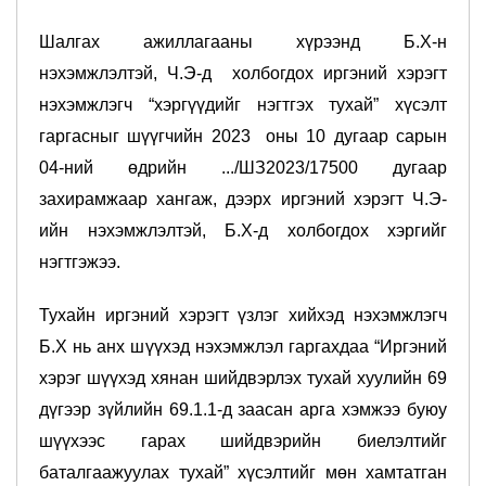
Шалгах ажиллагааны хүрээнд Б.Х-н
нэхэмжлэлтэй, Ч.Э-д холбогдох иргэний хэрэгт
нэхэмжлэгч “хэргүүдийг нэгтгэх тухай” хүсэлт
гаргасныг шүүгчийн 2023 оны 10 дугаар сарын
04-ний өдрийн .../ШЗ2023/17500 дугаар
захирамжаар хангаж, дээрх иргэний хэрэгт Ч.Э-
ийн нэхэмжлэлтэй, Б.Х-д холбогдох хэргийг
нэгтгэжээ.
Тухайн иргэний хэрэгт үзлэг хийхэд нэхэмжлэгч
Б.Х нь анх шүүхэд нэхэмжлэл гаргахдаа “Иргэний
хэрэг шүүхэд хянан шийдвэрлэх тухай хуулийн 69
дүгээр зүйлийн 69.1.1-д заасан арга хэмжээ буюу
шүүхээс гарах шийдвэрийн биелэлтийг
баталгаажуулах тухай” хүсэлтийг мөн хамтатган