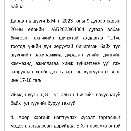
байна.
Дараа нь шүүгч Б.М-н 2023 оны 9 дүгээр сарын
20-ны өдрийн .../АБ2023/04864 дүгээр албан
бичгээр техникийн шинжтэй алдаагаа "...Тус
тоотод үнийн дүн зөрүүтэй бичигдсэн байх тул
шүүгчийн захирамжид дурдсан үнийн дүнгийн
хэмжээнд ажиллагаа хийж гүйцэтгэнэ үү” гэж
залруулан холбогдох газарт нь хүргүүлжээ. /с.х-
ийн 17-18 тал/
Иймд шүүгч Д.Э уг албан бичгийг явуулаагүй
байх тул түүнийг буруутгахгүй.
4. Хоёр хэргийг нэгтгүүлэх хүсэлт гаргасныг
мэдсэн, анзаарсан даруйдаа Б.Х-н нэхэмжлэлтэй