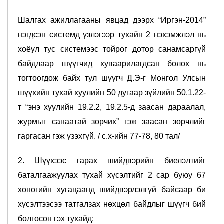
Шалгах ажиллагааны явцад дээрх
“Иргэн-2014”
нэгдсэн системд үзлэгээр тухайн 2 нэхэмжлэл нь
хоёул тус системээс тойрог дотор санамсаргүй
байдлаар шүүгчид хуваарилагдсан болох нь
тогтоогдож байх тул шүүгч Д.Э-г Монгол Улсын
шүүхийн тухай хуулийн 50 дугаар зүйлийн 50.1.22-
т “энэ хуулийн 19.2.2, 19.2.5-д заасан дараалал,
журмыг санаатай зөрчих” гэж заасан зөрчлийг
гаргасан гэж үзэхгүй. / с.х-ийн 77-78, 80 тал/
2. Шүүхээс гарах шийдвэрийн биелэлтийг
баталгаажуулах тухай хүсэлтийг 2 сар буюу 67
хоногийн хугацаанд шийдвэрлэлгүй байсаар би
хүсэлтээсээ татгалзах нөхцөл байдлыг шүүгч бий
болгосон гэх тухайд: