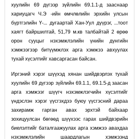
хуулийн 69 дүгээр зүйлийн 69.1.1-д зааснаар
хариуцагч Ч.Э -ийн өмчлөлийн эрхийн улсын
бүртгэлийн Ү-... дугаартай Хан-Уул дүүрэг, ...тоот
хаягт байршилтай, 51,79 м.кв талбайтай 2 өрөө
орон сууцыг нэхэмжлэлийн үнийн дүнгийн
хэмжээгээр битүүмжлэх арга хэмжээ авхуулах
тухай хүсэлтийг хавсаргасан байсан.
Иргэний хэрэг шүүхэд хянан шийдвэрлэх тухай
хуулийн 69 дүгээр зүйлийн 69.1.1, 69.1.5-д заасан
арга хэмжээг шүүгч нэхэмжлэгчийн хүсэлтийг
үндэслэн хэрэг үүсгэхдээ буюу үүсгэсний дараа
захирамж гарган авах эрхтэй байхаар
зохицуулсан бөгөөд шүүхээс гарах шийдвэрийн
биелэлтийг баталгаажуулах арга хэмжээ авахдаа
нэхэмжлэлийн шаардлагын хэмжээнд