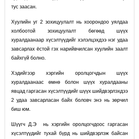
тус заасан.
Хуулийн уг 2 зохицуулалт нь хоорондоо уялдаа
холбоотой зохицуулалт бөгөөд шүүх
хуралдаанаар хүсэлтүүдийг хэлэлцэхдээ нэг удаа
завсарлах ёстой гэх нарийвчилсан хуулийн заалт
байхгүй болно.
Хэдийгээр хэргийн оролцогчдын шүүх
хуралдаанаас өмнө болон шүүх хуралдааны
явцад гаргасан хүсэлтүүдийг шүүх шийдвэрлэхдээ
2 удаа завсарласан байх боловч энэ нь зөрчил
биш юм.
Шүүгч Д.Э нь хэргийн оролцогчдоос гаргасан
хүсэлтүүдийг тухай бүрд нь шийдвэрлэж байсан