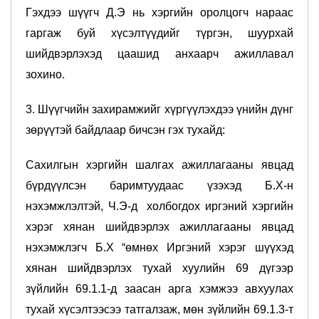
Гэхдээ шүүгч Д.Э нь хэргийн оролцогч нараас
гаргаж буй хүсэлтүүдийг түргэн, шуурхай
шийдвэрлэхэд цаашид анхаарч ажиллавал
зохино.
3. Шүүгчийн захирамжийг хүргүүлэхдээ үнийн дүнг
зөрүүтэй байдлаар бичсэн гэх тухайд:
Сахилгын хэргийн шалгах ажиллагааны явцад
бүрдүүлсэн баримтуудаас үзэхэд Б.Х-н
нэхэмжлэлтэй, Ч.Э-д холбогдох иргэний хэргийн
хэрэг хянан шийдвэрлэх ажиллагааны явцад
нэхэмжлэгч Б.Х “өмнөх Иргэний хэрэг шүүхэд
хянан шийдвэрлэх тухай хуулийн 69 дүгээр
зүйлийн 69.1.1-д заасан арга хэмжээ авхуулах
тухай хүсэлтээсээ татгалзаж, мөн зүйлийн 69.1.3-т