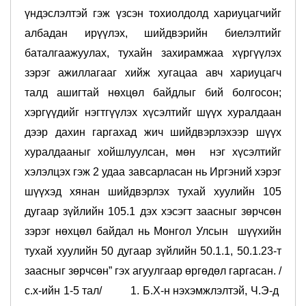
үндэслэлтэй гэж үзсэн тохиолдолд хариуцагчийг
албадан ирүүлэх, шийдвэрийн биелэлтийг
баталгаажуулах, тухайн захирамжаа хүргүүлэх
зэрэг ажиллагааг хийж хугацаа авч хариуцагч
талд ашигтай нөхцөл байдлыг бий болгосон;
хэргүүдийг нэгтгүүлэх хүсэлтийг шүүх хуралдаан
дээр дахин гаргахад жич шийдвэрлэхээр шүүх
хуралдааныг хойшлуулсан, мөн нэг хүсэлтийг
хэлэлцэх гэж 2 удаа завсарласан нь Иргэний хэрэг
шүүхэд хянан шийдвэрлэх тухай хуулийн 105
дугаар зүйлийн 105.1 дэх хэсэгт заасныг зөрчсөн
зэрэг нөхцөл байдал нь Монгол Улсын шүүхийн
тухай хуулийн 50 дугаар зүйлийн 50.1.1, 50.1.23-т
заасныг зөрчсөн” гэх агуулгаар өргөдөл гаргасан. /
с.х-ийн 1-5 тал/ 1. Б.Х-н нэхэмжлэлтэй, Ч.Э-д