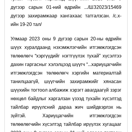
дүгээр сарын 01-ний өдрийн .../ШЗ2023/15469
дүгээр захирамжаар хангахаас татгалзсан. /с.х-
ийн 19-20 тал/
Улмаар 2023 оны 9 дүгээр сарын 20-ны өдрийн
шүүх хуралдаанд нэхэмжлэгчийн итгэмжлэгдсэн
төлөөлөгч “хэргүүдийг нэгтгүүлэх тухай” хүсэлтээ
дахин гаргасныг хэлэлцээд шүүгч “...хариуцагчийн
итгэмжлэгдсэн төлөөлөгч хэргийн материалтай
танилцаагүй, шүүгчийн захирамжийг хянасан
шүүхийн тогтоол албажиж хэрэгт авагдаагүй зэрэг
нөхцөл байдлыг харгалзан үзээд тухайн хүсэлтэд
тайлбар ирүүлсний дараа жич шийдвэрлэх нь
зүйтэй. Хариуцагчийн итгэмжлэгдсэн
төлөөлөгчийн хүсэлтэд тайлбар ирүүлэх хугацааг