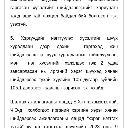
гаргасан хүсэлтийг шийдвэрлэснийг хариуцагч
талд ашигтай нөхцөл байдал бий болгосон гэж
үзэхгүй.
5. Хэргүүдийг нэгтгүүлэх хүсэлтийг шүүх
хуралдаан дээр дахин гаргахад жич
шийдвэрлэхээр шүүх хуралдааныг хойшлуулсан,
мөн нэг хүсэлтийг хэлэлцэх гэж 2 удаа
завсарласан нь Иргэний хэрэг шүүхэд хянан
шийдвэрлэх тухай хуулийн 105 дугаар зүйлийн
105.1 дэх хэсэгт заасныг зөрчсөн гэх тухайд:
Шалгах ажиллагааны явцад Б.Х-н нэхэмжлэлтэй,
Ч.Э-д холбогдох иргэний хэргийн хэрэг хянан
шийдвэрлэх ажиллагааны явцад “хэрэг нэгтгэх
тухай” хүсэлт гаргахад шүүгчийн 2023 оны 9