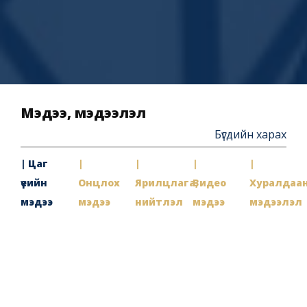
Мэдээ, мэдээлэл
Бүгдийн харах
| Цаг
|
|
|
|
үеийн
Онцлох
Ярилцлага,
Видео
Хуралдаа
мэдээ
мэдээ
нийтлэл
мэдээ
мэдээлэл
2026-06
09