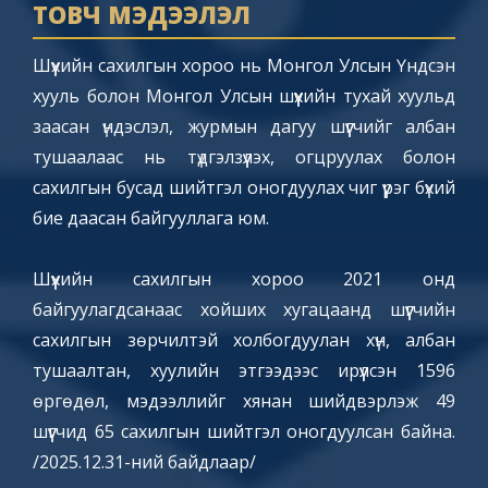
ТОВЧ МЭДЭЭЛЭЛ
Шүүхийн сахилгын хороо нь Монгол Улсын Үндсэн
хууль болон Монгол Улсын шүүхийн тухай хуульд
заасан үндэслэл, журмын дагуу шүүгчийг албан
тушаалаас нь түдгэлзүүлэх, огцруулах болон
сахилгын бусад шийтгэл оногдуулах чиг үүрэг бүхий
бие даасан байгууллага юм.
Шүүхийн сахилгын хороо 2021 онд
байгуулагдсанаас хойших хугацаанд шүүгчийн
сахилгын зөрчилтэй холбогдуулан хүн, албан
тушаалтан, хуулийн этгээдээс ирүүлсэн 1596
өргөдөл, мэдээллийг хянан шийдвэрлэж 49
шүүгчид 65 сахилгын шийтгэл оногдуулсан байна.
/2025.12.31-ний байдлаар/