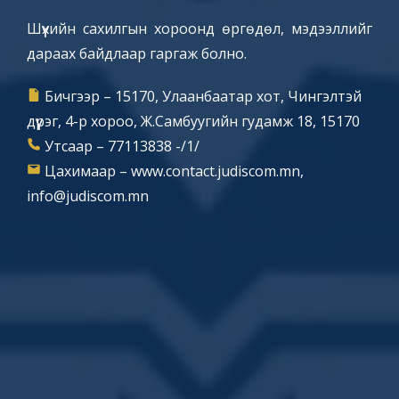
Шүүхийн сахилгын хороонд өргөдөл, мэдээллийг
дараах байдлаар гаргаж болно.
Бичгээр – 15170, Улаанбаатар хот, Чингэлтэй
дүүрэг, 4-р хороо, Ж.Самбуугийн гудамж 18, 15170
Утсаар – 77113838 -/1/
Цахимаар – www.contact.judiscom.mn,
info@judiscom.mn