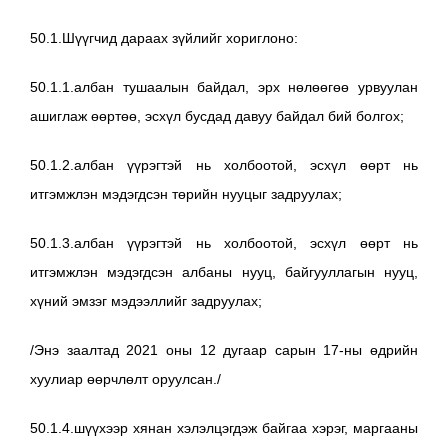
50.1.Шүүгчид дараах зүйлийг хориглоно:
50.1.1.албан тушаалын байдал, эрх нөлөөгөө урвуулан
ашиглаж өөртөө, эсхүл бусдад давуу байдал бий болгох;
50.1.2.албан үүрэгтэй нь холбоотой, эсхүл өөрт нь
итгэмжлэн мэдэгдсэн төрийн нууцыг задруулах;
50.1.3.албан үүрэгтэй нь холбоотой, эсхүл өөрт нь
итгэмжлэн мэдэгдсэн албаны нууц, байгууллагын нууц,
хүний эмзэг мэдээллийг задруулах;
/Энэ заалтад 2021 оны 12 дугаар сарын 17-ны өдрийн
хуулиар өөрчлөлт оруулсан./
50.1.4.шүүхээр хянан хэлэлцэгдэж байгаа хэрэг, маргааны