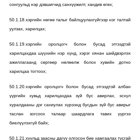
сонгуульд нэр дэвшигчид санхүүжилт, хандив өгөх;
50.1.18.хэргийн нөгөө талыг байлцуулахгүйгээр нэг талтай
уулзах, харилцах;
50.1.19.хэргийн оролцогч болон бусад этгээдтэй
харилцахдаа шүүхийн нэр хүнд, хэрэг хянан шийдвэрлэх
ажиллагаанд сөргөөр нөлөөлж болох хувийн дотно
харилцаа тогтоох;
50.1.20.хэргийн оролцогч болон бусад этгээдтэй албан
үүргийн хувьд харилцахдаа зүй бус авирлах, эсхүл
хуралдааны дэг сахиулах хүрээнд бусдын зүй бус авирыг
таслан зогсоох талаар шаардлага тавих үүргээ
биелүүлэхгүй байх;
50.1.21.хуульд заасны дагуу олгосон бие хамгаалах тусгай