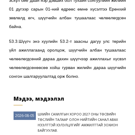
эсхүл бие даан нэр дэвших бол тухайн сонгуулийн жилийн
01 дүгээр сарын 01-ний өдрөөс өмнө хүсэлтээ Ерөнхий
зөвлөлд өгч, шүүгчийн албан тушаалаас чөлөөлөгдсөн
байна.
53.3.Шүүгч энэ хуулийн 53.2-т заасны дагуу улс төрийн
үйл ажиллагаанд оролцож, шүүгчийн албан тушаалаас
чөлөөлөгдсөний дараа дахин шүүгчээр ажиллахыг хүсвэл
чөлөөлөгдсөнөөсөө хойш гурван жилийн дараа шүүгчийн
сонгон шалгаруулалтад орж болно.
Мэдээ, мэдээлэл
ШҮҮХИЙН САХИЛГЫН ХОРОО 2027 ОНЫ ТӨСВИЙН
2026-08-05
ТӨСЛИЙН ТАЛААР ОЛОН НИЙТИЙН САНАЛ АВАХ
НЭЭЛТТЭЙ ХЭЛЭЛЦҮҮЛГИЙГ АМЖИЛТТАЙ ЗОХИОН
БАЙГУУЛАВ.