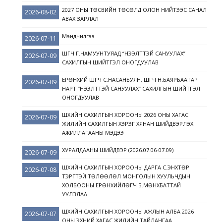
2027 ОНЫ ТӨСВИЙН ТӨСӨЛД ОЛОН НИЙТЭЭС САНАЛ
2026-08-02
АВАХ ЗАРЛАЛ
Мэндчилгээ
2026-07-11
ШҮҮГЧ Г.НАМУУНТУЯАД “НЭЭЛТТЭЙ САНУУЛАХ”
2026-07-09
САХИЛГЫН ШИЙТГЭЛ ОНОГДУУЛАВ
ЕРӨНХИЙ ШҮҮГЧ С.НАСАНБУЯН, ШҮҮГЧ Н.БАЯРБААТАР
2026-07-09
НАРТ “НЭЭЛТТЭЙ САНУУЛАХ” САХИЛГЫН ШИЙТГЭЛ
ОНОГДУУЛАВ
ШҮҮХИЙН САХИЛГЫН ХОРООНЫ 2026 ОНЫ ХАГАС
2026-07-09
ЖИЛИЙН САХИЛГЫН ХЭРЭГ ХЯНАН ШИЙДВЭРЛЭХ
АЖИЛЛАГААНЫ МЭДЭЭ
ХУРАЛДААНЫ ШИЙДВЭР (2026.07.06-07.09)
2026-07-09
ШҮҮХИЙН САХИЛГЫН ХОРООНЫ ДАРГА С.ЭНХТӨР
2026-07-08
ТЭРГҮҮТЭЙ ТӨЛӨӨЛӨЛ МОНГОЛЫН ХУУЛЬЧДЫН
ХОЛБООНЫ ЕРӨНХИЙЛӨГЧ Б.МӨНХБАТТАЙ
УУЛЗЛАА
ШҮҮХИЙН САХИЛГЫН ХОРООНЫ АЖЛЫН АЛБА 2026
2026-07-07
ОНЫ ЭХНИЙ ХАГАС ЖИЛИЙН ТАЙЛАНГАА