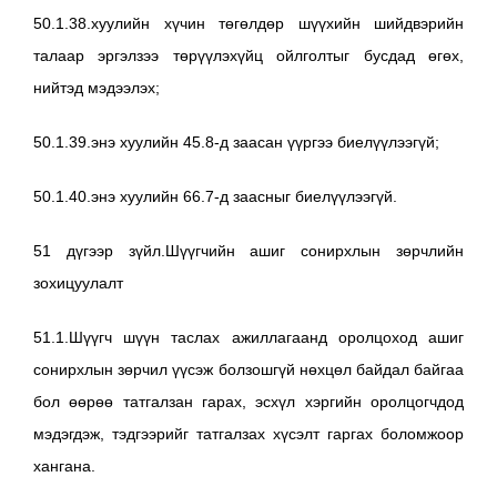
50.1.38.хуулийн хүчин төгөлдөр шүүхийн шийдвэрийн
талаар эргэлзээ төрүүлэхүйц ойлголтыг бусдад өгөх,
нийтэд мэдээлэх;
50.1.39.энэ хуулийн 45.8-д заасан үүргээ биелүүлээгүй;
50.1.40.энэ хуулийн 66.7-д заасныг биелүүлээгүй.
51 дүгээр зүйл.Шүүгчийн ашиг сонирхлын зөрчлийн
зохицуулалт
51.1.Шүүгч шүүн таслах ажиллагаанд оролцоход ашиг
сонирхлын зөрчил үүсэж болзошгүй нөхцөл байдал байгаа
бол өөрөө татгалзан гарах, эсхүл хэргийн оролцогчдод
мэдэгдэж, тэдгээрийг татгалзах хүсэлт гаргах боломжоор
хангана.