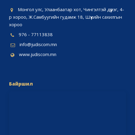
Монгол улс, Улаанбаатар хот, Чингэлтэй дүүрэг, 4-
р хороо, Ж.Самбуугийн гудамж 18, Шүүхийн сахилгын
хороо
976 - 77113838
info@judiscom.mn
www.judiscom.mn
Байршил