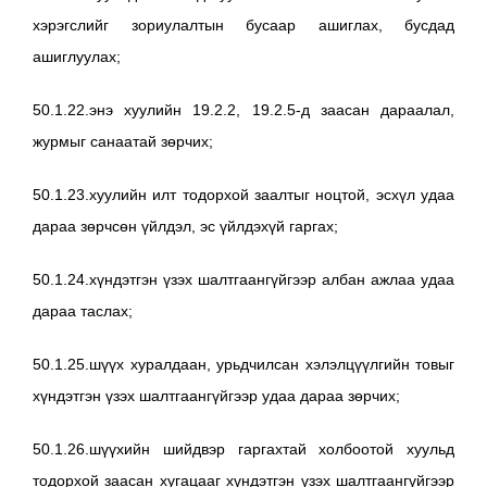
хэрэгслийг зориулалтын бусаар ашиглах, бусдад
ашиглуулах;
50.1.22.энэ хуулийн 19.2.2, 19.2.5-д заасан дараалал,
журмыг санаатай зөрчих;
50.1.23.хуулийн илт тодорхой заалтыг ноцтой, эсхүл удаа
дараа зөрчсөн үйлдэл, эс үйлдэхүй гаргах;
50.1.24.хүндэтгэн үзэх шалтгаангүйгээр албан ажлаа удаа
дараа таслах;
50.1.25.шүүх хуралдаан, урьдчилсан хэлэлцүүлгийн товыг
хүндэтгэн үзэх шалтгаангүйгээр удаа дараа зөрчих;
50.1.26.шүүхийн шийдвэр гаргахтай холбоотой хуульд
тодорхой заасан хугацааг хүндэтгэн үзэх шалтгаангүйгээр