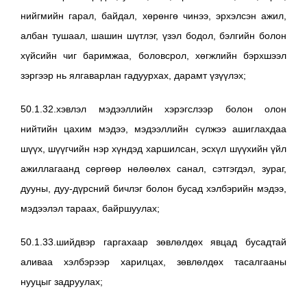
нийгмийн гарал, байдал, хөрөнгө чинээ, эрхэлсэн ажил,
албан тушаал, шашин шүтлэг, үзэл бодол, бэлгийн болон
хүйсийн чиг баримжаа, боловсрол, хөгжлийн бэрхшээл
зэргээр нь ялгаварлан гадуурхах, дарамт үзүүлэх;
50.1.32.хэвлэл мэдээллийн хэрэгслээр болон олон
нийтийн цахим мэдээ, мэдээллийн сүлжээ ашиглахдаа
шүүх, шүүгчийн нэр хүндэд харшилсан, эсхүл шүүхийн үйл
ажиллагаанд сөргөөр нөлөөлөх санал, сэтгэгдэл, зураг,
дууны, дуу-дүрсний бичлэг болон бусад хэлбэрийн мэдээ,
мэдээлэл тараах, байршуулах;
50.1.33.шийдвэр гаргахаар зөвлөлдөх явцад бусадтай
аливаа хэлбэрээр харилцах, зөвлөлдөх тасалгааны
нууцыг задруулах;