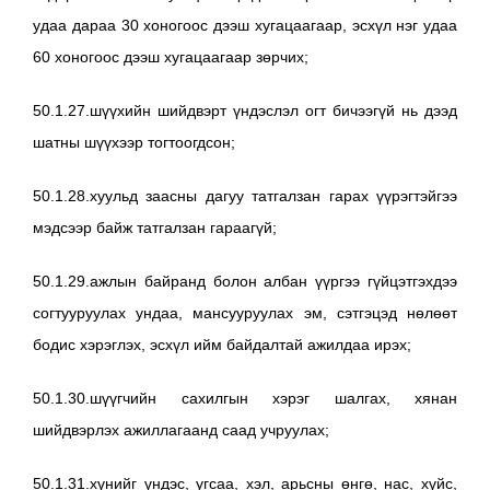
удаа дараа 30 хоногоос дээш хугацаагаар, эсхүл нэг удаа
60 хоногоос дээш хугацаагаар зөрчих;
50.1.27.шүүхийн шийдвэрт үндэслэл огт бичээгүй нь дээд
шатны шүүхээр тогтоогдсон;
50.1.28.хуульд заасны дагуу татгалзан гарах үүрэгтэйгээ
мэдсээр байж татгалзан гараагүй;
50.1.29.ажлын байранд болон албан үүргээ гүйцэтгэхдээ
согтууруулах ундаа, мансууруулах эм, сэтгэцэд нөлөөт
бодис хэрэглэх, эсхүл ийм байдалтай ажилдаа ирэх;
50.1.30.шүүгчийн сахилгын хэрэг шалгах, хянан
шийдвэрлэх ажиллагаанд саад учруулах;
50.1.31.хүнийг үндэс, угсаа, хэл, арьсны өнгө, нас, хүйс,