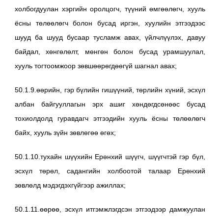
холбогдуулан хэргийн оролцогч, түүний өмгөөлөгч, хууль
ёсны төлөөлөгч болон бусад иргэн, хуулийн этгээдээс
шууд ба шууд бусаар тусламж авах, үйлчлүүлэх, давуу
байдал, хөнгөлөлт, мөнгөн болон бусад урамшуулал,
хууль тогтоомжоор зөвшөөрөгдөөгүй шагнал авах;
50.1.9.өөрийн, гэр бүлийн гишүүний, төрлийн хүний, эсхүл
албан байгууллагын эрх ашиг хөндөгдсөнөөс бусад
тохиолдолд гуравдагч этгээдийн хууль ёсны төлөөлөгч
байх, хууль зүйн зөвлөгөө өгөх;
50.1.10.тухайн шүүхийн Ерөнхий шүүгч, шүүгчтэй гэр бүл,
эсхүл төрөл, садангийн холбоотой талаар Ерөнхий
зөвлөлд мэдэгдэхгүйгээр ажиллах;
50.1.11.өөрөө, эсхүл итгэмжлэгдсэн этгээдээр дамжуулан