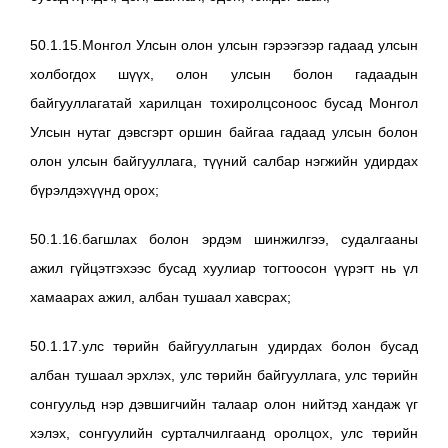
50.1.15.Монгол Улсын олон улсын гэрээгээр гадаад улсын
холбогдох шүүх, олон улсын болон гадаадын
байгууллагатай харилцан тохиролцсоноос бусад Монгол
Улсын нутаг дэвсгэрт оршин байгаа гадаад улсын болон
олон улсын байгууллага, түүний салбар нэгжийн удирдах
бүрэлдэхүүнд орох;
50.1.16.багшлах болон эрдэм шинжилгээ, судалгааны
ажил гүйцэтгэхээс бусад хуулиар тогтоосон үүрэгт нь үл
хамаарах ажил, албан тушаал хавсрах;
50.1.17.улс төрийн байгууллагын удирдах болон бусад
албан тушаал эрхлэх, улс төрийн байгууллага, улс төрийн
сонгуульд нэр дэвшигчийн талаар олон нийтэд хандаж үг
хэлэх, сонгуулийн сурталчилгаанд оролцох, улс төрийн