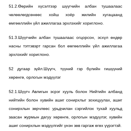
51.2.Өөрийн хүсэлтээр шүүгчийн албан тушаалаас
чөлөөлөгдсөнөөс хойш хоёр жилийн хугацаанд
өмгөөллийн үйл ажиллагаа эрхлэхийг хориглоно.
51.3.Шүүгчийн албан тушаалаас огцорсон, эсхүл өндөр
насны тэтгэвэрт гарсан бол өмгөөллийн үйл ажиллагаа
эрхлэхийг хориглоно.
52 дугаар зүйл.Шүүгч, түүний гэр бүлийн гишүүний
хөрөнгө, орлогын мэдүүлэг
52.1.Шүүгч Авлигын эсрэг хууль болон Нийтийн албанд
нийтийн болон хувийн ашиг сонирхлыг зохицуулах, ашиг
сонирхлын зөрчлөөс урьдчилан сэргийлэх тухай хуульд
заасан журмын дагуу хөрөнгө, орлогын мэдүүлэг, хувийн
ашиг сонирхлын мэдүүлгийг үнэн зөв гаргаж өгөх үүрэгтэй.