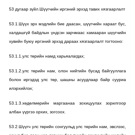
53 дугаар зүйл.Шүүгчийн иргэний эрхэд тавих хязгаарлалт
53.1.Шүүх эрх мэдлийн бие даасан, шүүгчийн хараат бус,
халдашгүй байдлын үндсэн зарчмаас хамааран шүүгчийн
хувийн буюу иргэний эрхэд дараах хязгаарлалт тогтооно:
53.1.1.улс төрийн намд харьяалагдах;
53.1.2.улс төрийн нам, олон нийтийн бусад байгууллага
болон иргэдэд улс төр, шашны асуудлаар байр сууриа
илэрхийлэх;
53.1.3.хөдөлмөрийн маргаанаа зохицуулах зорилгоор
албан үүргээ орхих, зогсоох.
53.2.Шүүгч улс төрийн сонгуульд улс төрийн нам, эвслээс,