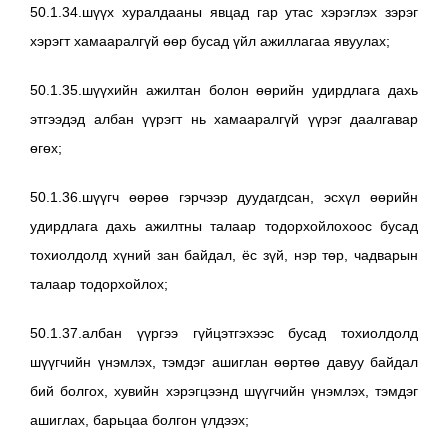
50.1.34.шүүх хуралдааны явцад гар утас хэрэглэх зэрэг
хэрэгт хамааралгүй өөр бусад үйл ажиллагаа явуулах;
50.1.35.шүүхийн ажилтан болон өөрийн удирдлага дахь
этгээдэд албан үүрэгт нь хамааралгүй үүрэг даалгавар
өгөх;
50.1.36.шүүгч өөрөө гэрчээр дуудагдсан, эсхүл өөрийн
удирдлага дахь ажилтны талаар тодорхойлохоос бусад
тохиолдолд хүний зан байдал, ёс зүй, нэр төр, чадварын
талаар тодорхойлох;
50.1.37.албан үүргээ гүйцэтгэхээс бусад тохиолдолд
шүүгчийн үнэмлэх, тэмдэг ашиглан өөртөө давуу байдал
бий болгох, хувийн хэрэгцээнд шүүгчийн үнэмлэх, тэмдэг
ашиглах, барьцаа болгон үлдээх;