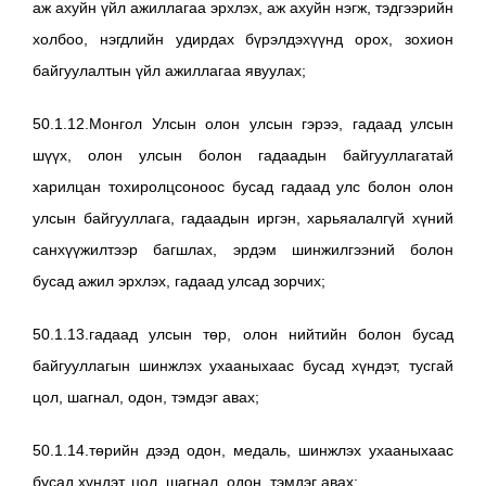
аж ахуйн үйл ажиллагаа эрхлэх, аж ахуйн нэгж, тэдгээрийн
холбоо, нэгдлийн удирдах бүрэлдэхүүнд орох, зохион
байгуулалтын үйл ажиллагаа явуулах;
50.1.12.Монгол Улсын олон улсын гэрээ, гадаад улсын
шүүх, олон улсын болон гадаадын байгууллагатай
харилцан тохиролцсоноос бусад гадаад улс болон олон
улсын байгууллага, гадаадын иргэн, харьяалалгүй хүний
санхүүжилтээр багшлах, эрдэм шинжилгээний болон
бусад ажил эрхлэх, гадаад улсад зорчих;
50.1.13.гадаад улсын төр, олон нийтийн болон бусад
байгууллагын шинжлэх ухааныхаас бусад хүндэт, тусгай
цол, шагнал, одон, тэмдэг авах;
50.1.14.төрийн дээд одон, медаль, шинжлэх ухааныхаас
бусад хүндэт, цол, шагнал, одон, тэмдэг авах;