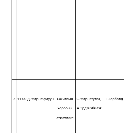
ша
ши
М
3
11:00
Д.Эрдэнэчулуун
Сахилгын
С.Эрдэнэтулга,
Г.Төрболд
хорооны
А.Эрдэнэбилэг
хуралдаан
х