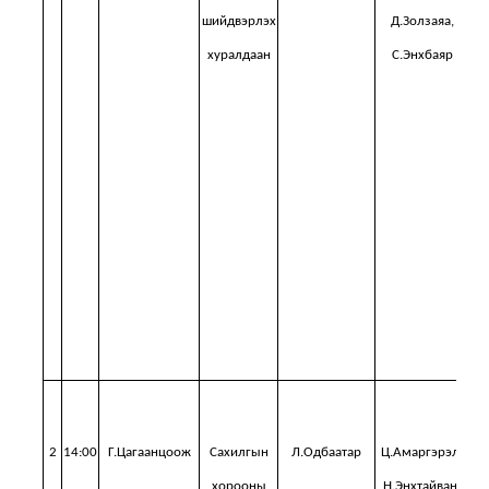
шийдвэрлэх
Д.Золзаяа,
хуралдаан
С.Энхбаяр
т
за
хэ
ши
2
14:00
Г.Цагаанцоож
Сахилгын
Л.Одбаатар
Ц.Амаргэрэл,
Хо
хорооны
Н.Энхтайван,