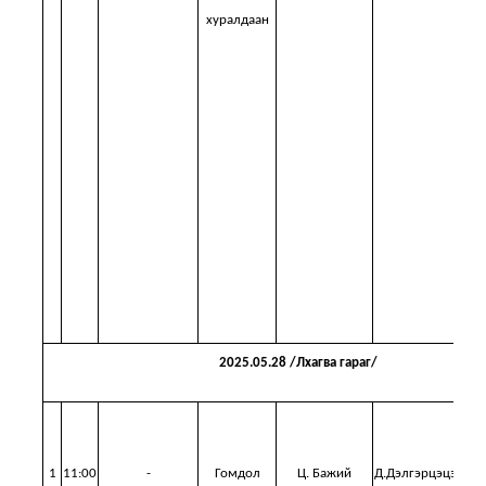
хуралдаан
т
за
хэ
ши
2025.05.28 /Лхагва гараг/
М
1
11:00
-
Гомдол
Ц. Бажий
Д.Дэлгэрцэцэг,