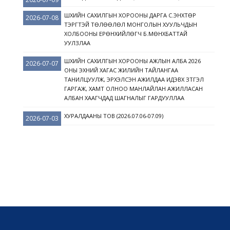
ШҮҮХИЙН САХИЛГЫН ХОРООНЫ ДАРГА С.ЭНХТӨР
2026-07-08
ТЭРГҮҮТЭЙ ТӨЛӨӨЛӨЛ МОНГОЛЫН ХУУЛЬЧДЫН
ХОЛБООНЫ ЕРӨНХИЙЛӨГЧ Б.МӨНХБАТТАЙ
УУЛЗЛАА
ШҮҮХИЙН САХИЛГЫН ХОРООНЫ АЖЛЫН АЛБА 2026
2026-07-07
ОНЫ ЭХНИЙ ХАГАС ЖИЛИЙН ТАЙЛАНГАА
ТАНИЛЦУУЛЖ, ЭРХЭЛСЭН АЖИЛДАА ИДЭВХ ЗҮТГЭЛ
ГАРГАЖ, ХАМТ ОЛНОО МАНЛАЙЛАН АЖИЛЛАСАН
АЛБАН ХААГЧДАД ШАГНАЛЫГ ГАРДУУЛЛАА
ХУРАЛДААНЫ ТОВ (2026.07.06-07.09)
2026-07-03