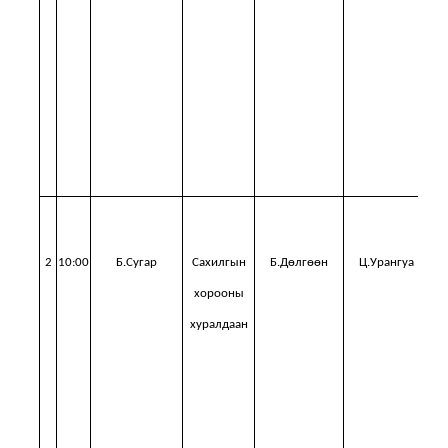
за
хэ
ши
М
2
10:00
Б.Сугар
Сахилгын
Б.Дөлгөөн
Ц.Урангуа
хорооны
хуралдаан
х