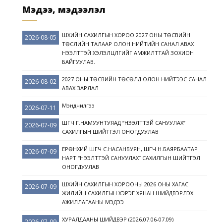
Мэдээ, мэдээлэл
ШҮҮХИЙН САХИЛГЫН ХОРОО 2027 ОНЫ ТӨСВИЙН
2026-08-05
ТӨСЛИЙН ТАЛААР ОЛОН НИЙТИЙН САНАЛ АВАХ
НЭЭЛТТЭЙ ХЭЛЭЛЦҮҮЛГИЙГ АМЖИЛТТАЙ ЗОХИОН
БАЙГУУЛАВ.
2027 ОНЫ ТӨСВИЙН ТӨСӨЛД ОЛОН НИЙТЭЭС САНАЛ
2026-08-02
АВАХ ЗАРЛАЛ
Мэндчилгээ
2026-07-11
ШҮҮГЧ Г.НАМУУНТУЯАД “НЭЭЛТТЭЙ САНУУЛАХ”
2026-07-09
САХИЛГЫН ШИЙТГЭЛ ОНОГДУУЛАВ
ЕРӨНХИЙ ШҮҮГЧ С.НАСАНБУЯН, ШҮҮГЧ Н.БАЯРБААТАР
2026-07-09
НАРТ “НЭЭЛТТЭЙ САНУУЛАХ” САХИЛГЫН ШИЙТГЭЛ
ОНОГДУУЛАВ
ШҮҮХИЙН САХИЛГЫН ХОРООНЫ 2026 ОНЫ ХАГАС
2026-07-09
ЖИЛИЙН САХИЛГЫН ХЭРЭГ ХЯНАН ШИЙДВЭРЛЭХ
АЖИЛЛАГААНЫ МЭДЭЭ
ХУРАЛДААНЫ ШИЙДВЭР (2026.07.06-07.09)
2026-07-09