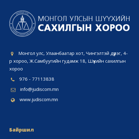
Монгол улс, Улаанбаатар хот, Чингэлтэй дүүрэг, 4-
р хороо, Ж.Самбуугийн гудамж 18, Шүүхийн сахилгын
хороо
976 - 77113838
info@judiscom.mn
www.judiscom.mn
Байршил