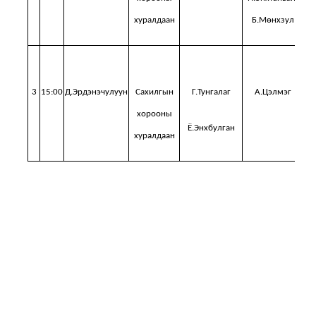
хуралдаан
Б.Мөнхзул
3
15:00
Д.Эрдэнэчулуун
Сахилгын
Г.Тунгалаг
А.Цэлмэг
Хо
хорооны
Ё.Энхбулган
хуралдаан