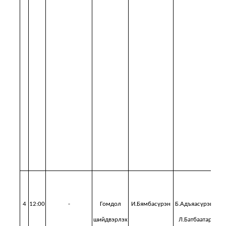
ша
ши
М
4
12:00
-
Гомдол
И.Бямбасүрэн
Б.Адъяасүрэн,
шийдвэрлэх
Л.Батбаатар