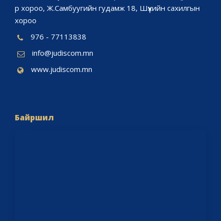
р хороо, Ж.Самбуугийн гудамж 18, Шүүхийн сахилгын
хороо
976 - 77113838
info@judiscom.mn
www.judiscom.mn
Байршил