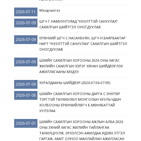
Мэндчилгээ
2026-07-11
ШҮҮГЧ Г.НАМУУНТУЯАД “НЭЭЛТТЭЙ САНУУЛАХ”
2026-07-09
САХИЛГЫН ШИЙТГЭЛ ОНОГДУУЛАВ
ЕРӨНХИЙ ШҮҮГЧ С.НАСАНБУЯН, ШҮҮГЧ Н.БАЯРБААТАР
2026-07-09
НАРТ “НЭЭЛТТЭЙ САНУУЛАХ” САХИЛГЫН ШИЙТГЭЛ
ОНОГДУУЛАВ
ШҮҮХИЙН САХИЛГЫН ХОРООНЫ 2026 ОНЫ ХАГАС
2026-07-09
ЖИЛИЙН САХИЛГЫН ХЭРЭГ ХЯНАН ШИЙДВЭРЛЭХ
АЖИЛЛАГААНЫ МЭДЭЭ
ХУРАЛДААНЫ ШИЙДВЭР (2026.07.06-07.09)
2026-07-09
ШҮҮХИЙН САХИЛГЫН ХОРООНЫ ДАРГА С.ЭНХТӨР
2026-07-08
ТЭРГҮҮТЭЙ ТӨЛӨӨЛӨЛ МОНГОЛЫН ХУУЛЬЧДЫН
ХОЛБООНЫ ЕРӨНХИЙЛӨГЧ Б.МӨНХБАТТАЙ
УУЛЗЛАА
ШҮҮХИЙН САХИЛГЫН ХОРООНЫ АЖЛЫН АЛБА 2026
2026-07-07
ОНЫ ЭХНИЙ ХАГАС ЖИЛИЙН ТАЙЛАНГАА
ТАНИЛЦУУЛЖ, ЭРХЭЛСЭН АЖИЛДАА ИДЭВХ ЗҮТГЭЛ
ГАРГАЖ, ХАМТ ОЛНОО МАНЛАЙЛАН АЖИЛЛАСАН