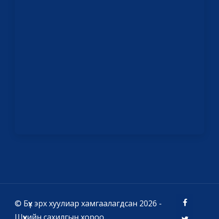
© Бүх эрх хуулиар хамгаалагдсан 2026 -
Шүүхийн сахилгын хороо