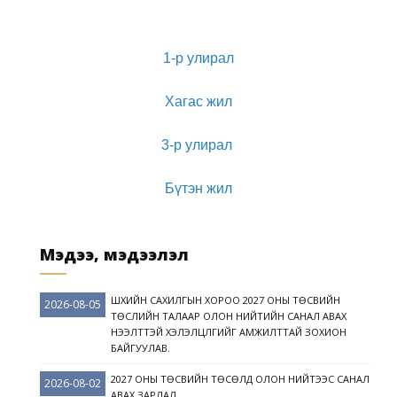
ХУРАЛДААНЫ МЭДЭЭЛЭЛ
ХУУЛЬ
ИРГЭН ТАНД
ШИЙДВЭРИЙН ЭМХЭТГЭЛ
2021
УИХ-ЫН ТОГТООЛ
ЁС ЗҮЙН ДЭД ХОРОО
1-р улирал
2022
ЗАСГИЙН ГАЗРЫН ТОГТООЛ
ЗОРИЛГО, ЧИГ ҮҮРЭГ
2023
ӨРГӨДӨЛ, МЭДЭЭЛЭЛ ХЭРХЭН ГАРГАХ ВЭ?
Хагас жил
САХИЛГЫН ХОРООНЫ ДҮРЭМ, ЖУРАМ
ХУУЛЬ ЭРХ ЗҮЙН АКТ
2024
ШҮҮГЧИЙН САХИЛГА, ХАРИУЦЛАГА
3
-р улирал
НОМ, ГАРЫН АВЛАГА
2025
ИНФОГРАФИК
ХОЛБОО БАРИХ
2026
2025
Бүтэн жил
СУДАЛГАА, ШИНЖИЛГЭЭ
2026
Мэдээ, мэдээлэл
ШҮҮХИЙН САХИЛГЫН ХОРОО 2027 ОНЫ ТӨСВИЙН
2026-08-05
ТӨСЛИЙН ТАЛААР ОЛОН НИЙТИЙН САНАЛ АВАХ
НЭЭЛТТЭЙ ХЭЛЭЛЦҮҮЛГИЙГ АМЖИЛТТАЙ ЗОХИОН
БАЙГУУЛАВ.
2027 ОНЫ ТӨСВИЙН ТӨСӨЛД ОЛОН НИЙТЭЭС САНАЛ
2026-08-02
АВАХ ЗАРЛАЛ