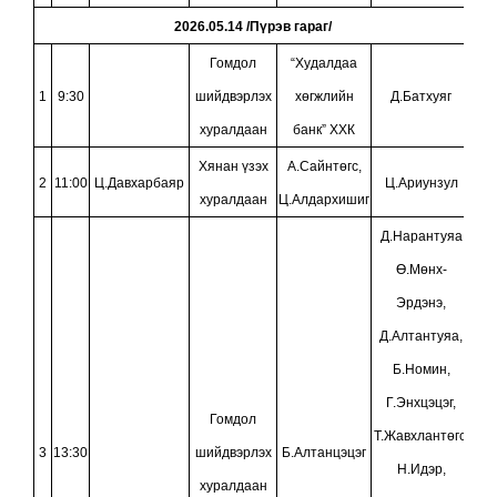
2026.05.14 /Пүрэв гараг/
Гомдол
“Худалдаа
1
9:30
шийдвэрлэх
хөгжлийн
Д.Батхуяг
хуралдаан
банк” ХХК
Хянан үзэх
А.Сайнтөгс,
2
11:00
Ц.Давхарбаяр
Ц.Ариунзул
хуралдаан
Ц.Алдархишиг
Д.Нарантуяа,
Ө.Мөнх-
Эрдэнэ,
Д.Алтантуяа,
Б.Номин,
Г.Энхцэцэг,
Гомдол
Т.Жавхлантөгс,
3
13:30
шийдвэрлэх
Б.Алтанцэцэг
Н.Идэр,
хуралдаан