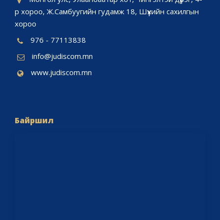
р хороо, Ж.Самбуугийн гудамж 18, Шүүхийн сахилгын
хороо
976 - 77113838
info@judiscom.mn
www.judiscom.mn
Байршил