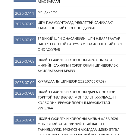
АВАХ ЗАРЛАЛ
Мэндчилгээ
2026-07-11
ШҮҮГЧ Г.НАМУУНТУЯАД “НЭЭЛТТЭЙ САНУУЛАХ”
2026-07-09
САХИЛГЫН ШИЙТГЭЛ ОНОГДУУЛАВ
ЕРӨНХИЙ ШҮҮГЧ С.НАСАНБУЯН, ШҮҮГЧ Н.БАЯРБААТАР
2026-07-09
НАРТ “НЭЭЛТТЭЙ САНУУЛАХ” САХИЛГЫН ШИЙТГЭЛ
ОНОГДУУЛАВ
ШҮҮХИЙН САХИЛГЫН ХОРООНЫ 2026 ОНЫ ХАГАС
2026-07-09
ЖИЛИЙН САХИЛГЫН ХЭРЭГ ХЯНАН ШИЙДВЭРЛЭХ
АЖИЛЛАГААНЫ МЭДЭЭ
ХУРАЛДААНЫ ШИЙДВЭР (2026.07.06-07.09)
2026-07-09
ШҮҮХИЙН САХИЛГЫН ХОРООНЫ ДАРГА С.ЭНХТӨР
2026-07-08
ТЭРГҮҮТЭЙ ТӨЛӨӨЛӨЛ МОНГОЛЫН ХУУЛЬЧДЫН
ХОЛБООНЫ ЕРӨНХИЙЛӨГЧ Б.МӨНХБАТТАЙ
УУЛЗЛАА
ШҮҮХИЙН САХИЛГЫН ХОРООНЫ АЖЛЫН АЛБА 2026
2026-07-07
ОНЫ ЭХНИЙ ХАГАС ЖИЛИЙН ТАЙЛАНГАА
ТАНИЛЦУУЛЖ, ЭРХЭЛСЭН АЖИЛДАА ИДЭВХ ЗҮТГЭЛ
ГАРГАЖ, ХАМТ ОЛНОО МАНЛАЙЛАН АЖИЛЛАСАН