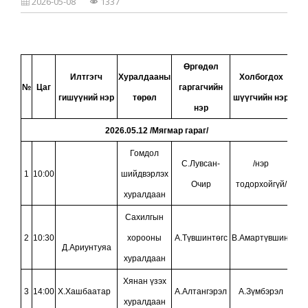
2026-05-08
1337
ХУРАЛДААНЫ МЭДЭЭЛЭЛ
ХУУЛЬ
ИРГЭН ТАНД
ШИЙДВЭРИЙН ЭМХЭТГЭЛ
2021
УИХ-ЫН ТОГТООЛ
ЁС ЗҮЙН ДЭД ХОРОО
2022
ЗАСГИЙН ГАЗРЫН ТОГТООЛ
ЗОРИЛГО, ЧИГ ҮҮРЭГ
Өргөдөл
2023
ӨРГӨДӨЛ, МЭДЭЭЛЭЛ ХЭРХЭН ГАРГАХ ВЭ?
Илтгэгч
Хуралдааны
Холбогдох
САХИЛГЫН ХОРООНЫ ДҮРЭМ, ЖУРАМ
№
Цаг
гаргагчийн
ХУУЛЬ ЭРХ ЗҮЙН АКТ
2024
ШҮҮГЧИЙН САХИЛГА, ХАРИУЦЛАГА
гишүүний нэр
төрөл
шүүгчийн нэр
нэр
НОМ, ГАРЫН АВЛАГА
2025
ИНФОГРАФИК
2026.05.12 /Мягмар гараг/
ХОЛБОО БАРИХ
2026
2025
СУДАЛГАА, ШИНЖИЛГЭЭ
Гомдол
С.Лувсан-
/нэр
2026
1
10:00
шийдвэрлэх
Очир
тодорхойгүй/
хуралдаан
Сахилгын
2
10:30
хорооны
А.Түвшинтөгс
В.Амартүвшин
Д.Ариунтуяа
хуралдаан
Хянан үзэх
3
14:00
Х.Хашбаатар
А.Алтангэрэл
А.Зүмбэрэл
хуралдаан