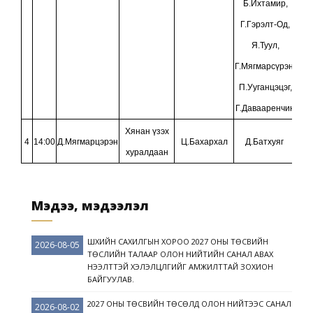
Б.Ихтамир,
Г.Гэрэлт-Од,
Я.Туул,
Г.Мягмарсүрэн,
П.Ууганцэцэг,
Г.Давааренчин
Хянан үзэх
4
14:00
Д.Мягмарцэрэн
Ц.Бахархал
Д.Батхуяг
хуралдаан
Мэдээ, мэдээлэл
ШҮҮХИЙН САХИЛГЫН ХОРОО 2027 ОНЫ ТӨСВИЙН
2026-08-05
ТӨСЛИЙН ТАЛААР ОЛОН НИЙТИЙН САНАЛ АВАХ
НЭЭЛТТЭЙ ХЭЛЭЛЦҮҮЛГИЙГ АМЖИЛТТАЙ ЗОХИОН
БАЙГУУЛАВ.
2027 ОНЫ ТӨСВИЙН ТӨСӨЛД ОЛОН НИЙТЭЭС САНАЛ
2026-08-02