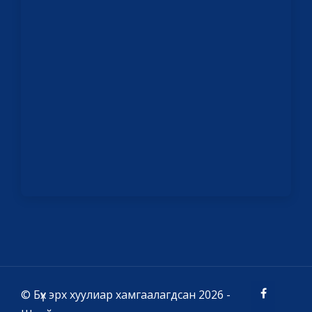
© Бүх эрх хуулиар хамгаалагдсан 2026 -