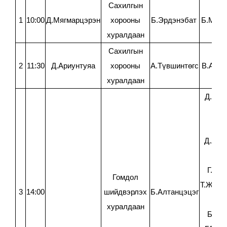
Сахилгын
1
10:00
Д.Мягмарцэрэн
хорооны
Б.Эрдэнэбат
Б.Манд
хуралдаан
Сахилгын
2
11:30
Д.Ариунтуяа
хорооны
А.Түвшинтөгс
В.Амар
хуралдаан
Д.Нара
Ө.М
Эрд
Д.Алта
Б.Но
Г.Энх
Гомдол
Т.Жавхл
3
14:00
шийдвэрлэх
Б.Алтанцэцэг
Н.И
хуралдаан
Б.Ихт