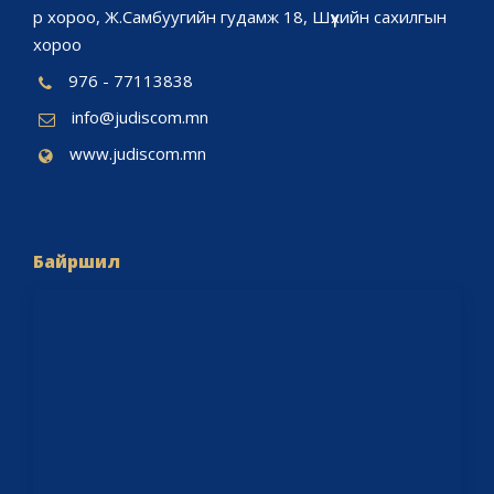
р хороо, Ж.Самбуугийн гудамж 18, Шүүхийн сахилгын
хороо
976 - 77113838
info@judiscom.mn
www.judiscom.mn
Байршил