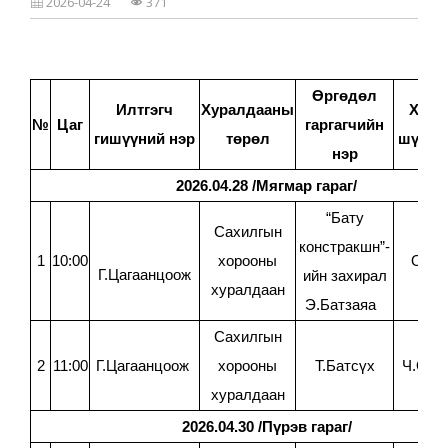
2026-04-24
371
ХУРАЛДААНЫ МЭДЭЭЛЭЛ
ХУУЛЬ
ИРГЭН ТАНД
ШИЙДВЭРИЙН ЭМХЭТГЭЛ
2021
УИХ-ЫН ТОГТООЛ
ЁС ЗҮЙН ДЭД ХОРОО
2022
ЗАСГИЙН ГАЗРЫН ТОГТООЛ
ЗОРИЛГО, ЧИГ ҮҮРЭГ
Өргөдөл
2023
ӨРГӨДӨЛ, МЭДЭЭЛЭЛ ХЭРХЭН ГАРГАХ ВЭ?
Илтгэгч
Хуралдааны
Холб
САХИЛГЫН ХОРООНЫ ДҮРЭМ, ЖУРАМ
№
Цаг
гаргагчийн
ХУУЛЬ ЭРХ ЗҮЙН АКТ
2024
гишүүний нэр
төрөл
шүүгчи
ШҮҮГЧИЙН САХИЛГА, ХАРИУЦЛАГА
нэр
НОМ, ГАРЫН АВЛАГА
2025
ИНФОГРАФИК
2026.04.28 /Мягмар гараг/
ХОЛБОО БАРИХ
2026
2025
“Бату
СУДАЛГАА, ШИНЖИЛГЭЭ
Сахилгын
констракшн”-
2026
1
10:00
хорооны
О.Од
Г.Цагаанцоож
ийн захирал
хуралдаан
Э.Батзаяа
Сахилгын
2
11:00
Г.Цагаанцоож
хорооны
Т.Батсүх
Ч.Оюу
хуралдаан
2026.04.30 /Пүрэв гараг/