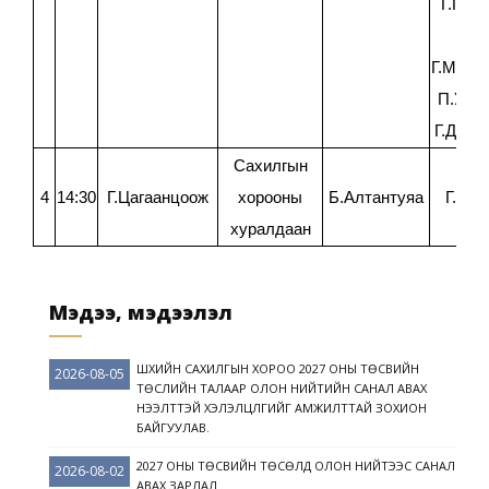
Г.Гэрэ
Я.Т
Г.Мягма
П.Ууга
Г.Дава
Сахилгын
4
14:30
Г.Цагаанцоож
хорооны
Б.Алтантуяа
Г.Энх
хуралдаан
Мэдээ, мэдээлэл
ШҮҮХИЙН САХИЛГЫН ХОРОО 2027 ОНЫ ТӨСВИЙН
2026-08-05
ТӨСЛИЙН ТАЛААР ОЛОН НИЙТИЙН САНАЛ АВАХ
НЭЭЛТТЭЙ ХЭЛЭЛЦҮҮЛГИЙГ АМЖИЛТТАЙ ЗОХИОН
БАЙГУУЛАВ.
2027 ОНЫ ТӨСВИЙН ТӨСӨЛД ОЛОН НИЙТЭЭС САНАЛ
2026-08-02
АВАХ ЗАРЛАЛ