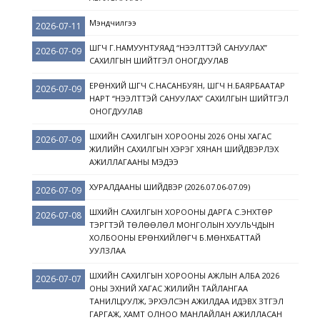
Мэндчилгээ
2026-07-11
ШҮҮГЧ Г.НАМУУНТУЯАД “НЭЭЛТТЭЙ САНУУЛАХ”
2026-07-09
САХИЛГЫН ШИЙТГЭЛ ОНОГДУУЛАВ
ЕРӨНХИЙ ШҮҮГЧ С.НАСАНБУЯН, ШҮҮГЧ Н.БАЯРБААТАР
2026-07-09
НАРТ “НЭЭЛТТЭЙ САНУУЛАХ” САХИЛГЫН ШИЙТГЭЛ
ОНОГДУУЛАВ
ШҮҮХИЙН САХИЛГЫН ХОРООНЫ 2026 ОНЫ ХАГАС
2026-07-09
ЖИЛИЙН САХИЛГЫН ХЭРЭГ ХЯНАН ШИЙДВЭРЛЭХ
АЖИЛЛАГААНЫ МЭДЭЭ
ХУРАЛДААНЫ ШИЙДВЭР (2026.07.06-07.09)
2026-07-09
ШҮҮХИЙН САХИЛГЫН ХОРООНЫ ДАРГА С.ЭНХТӨР
2026-07-08
ТЭРГҮҮТЭЙ ТӨЛӨӨЛӨЛ МОНГОЛЫН ХУУЛЬЧДЫН
ХОЛБООНЫ ЕРӨНХИЙЛӨГЧ Б.МӨНХБАТТАЙ
УУЛЗЛАА
ШҮҮХИЙН САХИЛГЫН ХОРООНЫ АЖЛЫН АЛБА 2026
2026-07-07
ОНЫ ЭХНИЙ ХАГАС ЖИЛИЙН ТАЙЛАНГАА
ТАНИЛЦУУЛЖ, ЭРХЭЛСЭН АЖИЛДАА ИДЭВХ ЗҮТГЭЛ
ГАРГАЖ, ХАМТ ОЛНОО МАНЛАЙЛАН АЖИЛЛАСАН