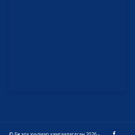
© Бүх эрх хуулиар хамгаалагдсан 2026 -