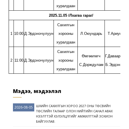
хуралдаан
2025.11.05 /Лхагва гараг/
Сахилгын
1
10:00
Д.Эрдэнэчулуун
хорооны
Л.Оюундарь
Т.Ариунбол
хуралдаан
Сахилгын
Өмгөөлөгч
Г.Давааренчи
2
11:00
Д.Эрдэнэчулуун
хорооны
С.Дорждулам
Б.Эрдэнэхиш
хуралдаан
Мэдээ, мэдээлэл
ШҮҮХИЙН САХИЛГЫН ХОРОО 2027 ОНЫ ТӨСВИЙН
2026-08-05
ТӨСЛИЙН ТАЛААР ОЛОН НИЙТИЙН САНАЛ АВАХ
НЭЭЛТТЭЙ ХЭЛЭЛЦҮҮЛГИЙГ АМЖИЛТТАЙ ЗОХИОН
БАЙГУУЛАВ.