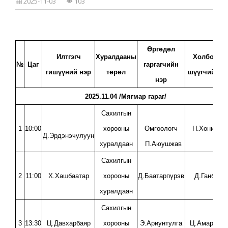
2025-11-03
103
ХУРАЛДААНЫ МЭДЭЭЛЭЛ
ХУУЛЬ
ИРГЭН ТАНД
ШИЙДВЭРИЙН ЭМХЭТГЭЛ
2021
УИХ-ЫН ТОГТООЛ
ЁС ЗҮЙН ДЭД ХОРОО
2022
ЗАСГИЙН ГАЗРЫН ТОГТООЛ
ЗОРИЛГО, ЧИГ ҮҮРЭГ
Өргөдөл
2023
ӨРГӨДӨЛ, МЭДЭЭЛЭЛ ХЭРХЭН ГАРГАХ ВЭ?
Илтгэгч
Хуралдааны
Холбогдох
САХИЛГЫН ХОРООНЫ ДҮРЭМ, ЖУРАМ
№
Цаг
гаргагчийн
ХУУЛЬ ЭРХ ЗҮЙН АКТ
2024
ШҮҮГЧИЙН САХИЛГА, ХАРИУЦЛАГА
гишүүний нэр
төрөл
шүүгчийн н
нэр
НОМ, ГАРЫН АВЛАГА
2025
ИНФОГРАФИК
2025.11.04 /Мягмар гараг/
ХОЛБОО БАРИХ
2026
2025
СУДАЛГАА, ШИНЖИЛГЭЭ
Сахилгын
2026
1
10:00
хорооны
Өмгөөлөгч
Н.Хонинхү
Д.Эрдэнэчулуун
хуралдаан
П.Аюушжав
Сахилгын
2
11:00
Х.Хашбаатар
хорооны
Д.Баатарпүрэв
Д.Ганболд
хуралдаан
Сахилгын
3
13:30
Ц.Давхарбаяр
хорооны
Э.Ариунтулга
Ц.Амаргэрэ