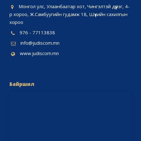
Монгол улс, Улаанбаатар хот, Чингэлтэй дүүрэг, 4-
р хороо, Ж.Самбуугийн гудамж 18, Шүүхийн сахилгын
хороо
976 - 77113838
info@judiscom.mn
www.judiscom.mn
Байршил