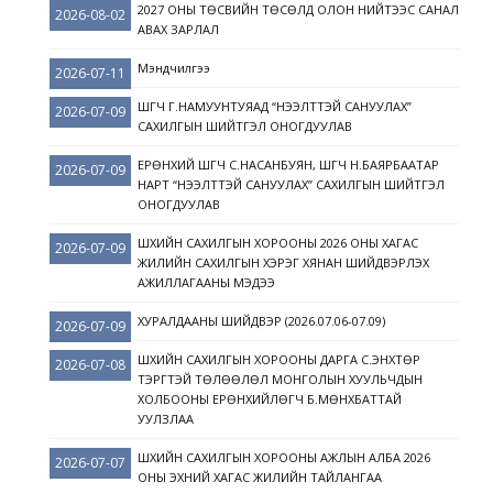
2027 ОНЫ ТӨСВИЙН ТӨСӨЛД ОЛОН НИЙТЭЭС САНАЛ
2026-08-02
АВАХ ЗАРЛАЛ
Мэндчилгээ
2026-07-11
ШҮҮГЧ Г.НАМУУНТУЯАД “НЭЭЛТТЭЙ САНУУЛАХ”
2026-07-09
САХИЛГЫН ШИЙТГЭЛ ОНОГДУУЛАВ
ЕРӨНХИЙ ШҮҮГЧ С.НАСАНБУЯН, ШҮҮГЧ Н.БАЯРБААТАР
2026-07-09
НАРТ “НЭЭЛТТЭЙ САНУУЛАХ” САХИЛГЫН ШИЙТГЭЛ
ОНОГДУУЛАВ
ШҮҮХИЙН САХИЛГЫН ХОРООНЫ 2026 ОНЫ ХАГАС
2026-07-09
ЖИЛИЙН САХИЛГЫН ХЭРЭГ ХЯНАН ШИЙДВЭРЛЭХ
АЖИЛЛАГААНЫ МЭДЭЭ
ХУРАЛДААНЫ ШИЙДВЭР (2026.07.06-07.09)
2026-07-09
ШҮҮХИЙН САХИЛГЫН ХОРООНЫ ДАРГА С.ЭНХТӨР
2026-07-08
ТЭРГҮҮТЭЙ ТӨЛӨӨЛӨЛ МОНГОЛЫН ХУУЛЬЧДЫН
ХОЛБООНЫ ЕРӨНХИЙЛӨГЧ Б.МӨНХБАТТАЙ
УУЛЗЛАА
ШҮҮХИЙН САХИЛГЫН ХОРООНЫ АЖЛЫН АЛБА 2026
2026-07-07
ОНЫ ЭХНИЙ ХАГАС ЖИЛИЙН ТАЙЛАНГАА