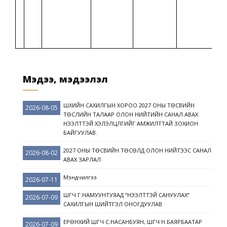
Мэдээ, мэдээлэл
ШҮҮХИЙН САХИЛГЫН ХОРОО 2027 ОНЫ ТӨСВИЙН
2026-08-05
ТӨСЛИЙН ТАЛААР ОЛОН НИЙТИЙН САНАЛ АВАХ
НЭЭЛТТЭЙ ХЭЛЭЛЦҮҮЛГИЙГ АМЖИЛТТАЙ ЗОХИОН
БАЙГУУЛАВ.
2027 ОНЫ ТӨСВИЙН ТӨСӨЛД ОЛОН НИЙТЭЭС САНАЛ
2026-08-02
АВАХ ЗАРЛАЛ
Мэндчилгээ
2026-07-11
ШҮҮГЧ Г.НАМУУНТУЯАД “НЭЭЛТТЭЙ САНУУЛАХ”
2026-07-09
САХИЛГЫН ШИЙТГЭЛ ОНОГДУУЛАВ
ЕРӨНХИЙ ШҮҮГЧ С.НАСАНБУЯН, ШҮҮГЧ Н.БАЯРБААТАР
2026-07-09