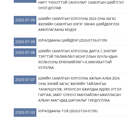
НАРТ “НЭЭЛТТЭЙ САНУУЛАХ” САХИЛГЫН ШИЙТГЭЛ
ОНОГДУУЛАВ
ШҮҮХИЙН САХИЛГЫН ХОРООНЫ 2026 ОНЫ ХАГАС
2026-07-09
ЖИЛИЙН САХИЛГЫН ХЭРЭГ ХЯНАН ШИЙДВЭРЛЭХ
АЖИЛЛАГААНЫ МЭДЭЭ
ХУРАЛДААНЫ ШИЙДВЭР (2026.07.06-07.09)
2026-07-09
ШҮҮХИЙН САХИЛГЫН ХОРООНЫ ДАРГА С.ЭНХТӨР
2026-07-08
ТЭРГҮҮТЭЙ ТӨЛӨӨЛӨЛ МОНГОЛЫН ХУУЛЬЧДЫН
ХОЛБООНЫ ЕРӨНХИЙЛӨГЧ Б.МӨНХБАТТАЙ
УУЛЗЛАА
ШҮҮХИЙН САХИЛГЫН ХОРООНЫ АЖЛЫН АЛБА 2026
2026-07-07
ОНЫ ЭХНИЙ ХАГАС ЖИЛИЙН ТАЙЛАНГАА
ТАНИЛЦУУЛЖ, ЭРХЭЛСЭН АЖИЛДАА ИДЭВХ ЗҮТГЭЛ
ГАРГАЖ, ХАМТ ОЛНОО МАНЛАЙЛАН АЖИЛЛАСАН
АЛБАН ХААГЧДАД ШАГНАЛЫГ ГАРДУУЛЛАА
ХУРАЛДААНЫ ТОВ (2026.07.06-07.09)
2026-07-03