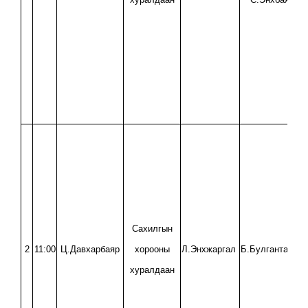
Сахилгын
2
11:00
Ц.Давхарбаяр
хорооны
Л.Энхжаргал
Б.Булгантамир
хуралдаан