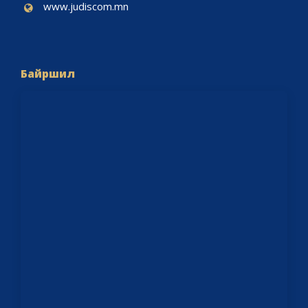
www.judiscom.mn
Байршил