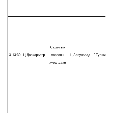
Сахилгын
3
13:30
Ц.Давхарбаяр
хорооны
Ц.Ариунболд
Г.Түвшинтөг
хуралдаан