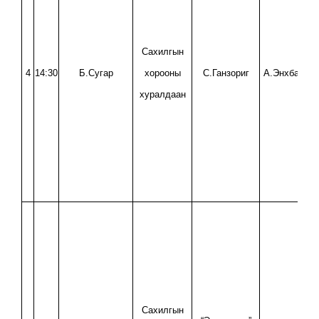
Сахилгын
4
14:30
Б.Сугар
хорооны
С.Ганзориг
А.Энхбаата
хуралдаан
Сахилгын