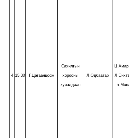
Сахилгын
Ц.Амаргэрэ
4
15:30
Г.Цагаанцоож
хорооны
Л.Одбаатар
Л.Энхтайва
хуралдаан
Б.Мөнхзул