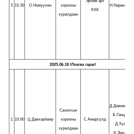
“Эрчим арт”
5
15:30
О.Номуулин
хорооны
Н.Нарангэрэ
ХХК
хуралдаан
2025.06.18 /Лхагва гараг/
Д.Даваасүрэ
Сахилгын
Б.Ганцэцэг,
1
10:00
Ц.Давхарбаяр
хорооны
С.Амарсүлд
Д.Хулан
хуралдаан
Х.Энхзаяа