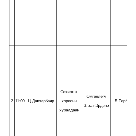
Сахилгын
Өмгөөлөгч
2
11:00
Ц.Давхарбаяр
хорооны
Б.Төрболд
З.Бат-Эрдэнэ
хуралдаан