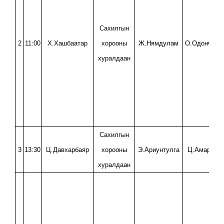
Сахилгын
2
11:00
Х.Хашбаатар
хорооны
Ж.Нямдулам
О.Одончимэ
хуралдаан
Сахилгын
3
13:30
Ц.Давхарбаяр
хорооны
Э.Ариунтулга
Ц.Амаргэрэ
хуралдаан