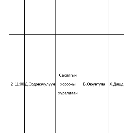
Сахилгын
2
11:00
Д.Эрдэнэчулуун
хорооны
Б.Оюунтуяа
Х.Дашдэчма
хуралдаан