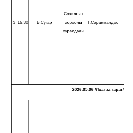
Сахилгын
3
15:30
Б.Сугар
хорооны
Г.Саранмандах
Х.Э
хуралдаан
2026.05.06 /Лхагва гараг/