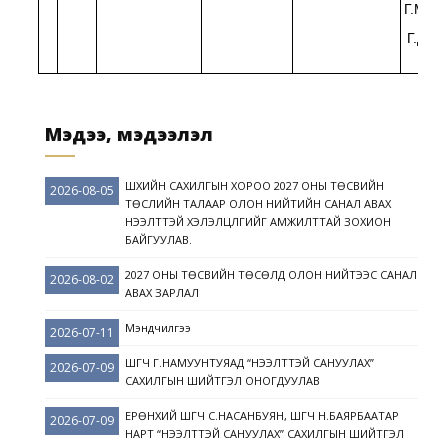
Г.Мягм
Г.Дав
Мэдээ, мэдээлэл
ШҮҮХИЙН САХИЛГЫН ХОРОО 2027 ОНЫ ТӨСВИЙН
2026-08-05
ТӨСЛИЙН ТАЛААР ОЛОН НИЙТИЙН САНАЛ АВАХ
НЭЭЛТТЭЙ ХЭЛЭЛЦҮҮЛГИЙГ АМЖИЛТТАЙ ЗОХИОН
БАЙГУУЛАВ.
2027 ОНЫ ТӨСВИЙН ТӨСӨЛД ОЛОН НИЙТЭЭС САНАЛ
2026-08-02
АВАХ ЗАРЛАЛ
Мэндчилгээ
2026-07-11
ШҮҮГЧ Г.НАМУУНТУЯАД “НЭЭЛТТЭЙ САНУУЛАХ”
2026-07-09
САХИЛГЫН ШИЙТГЭЛ ОНОГДУУЛАВ
ЕРӨНХИЙ ШҮҮГЧ С.НАСАНБУЯН, ШҮҮГЧ Н.БАЯРБААТАР
2026-07-09
НАРТ “НЭЭЛТТЭЙ САНУУЛАХ” САХИЛГЫН ШИЙТГЭЛ