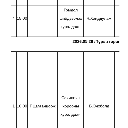
Гомдол
4
15:00
шийдвэрлэх
Ч.Ханддулам
М.Ба
хуралдаан
2026.05.28 /Пүрэв гараг/
Сахилгын
1
10:00
Г.Цагаанцоож
хорооны
Б.Энхболд
Э.Э
хуралдаан