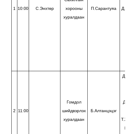
1
10:00
С.Энхтөр
хорооны
П.Сарантуяа
Д.Сув
хуралдаан
Д.Нар
Ө.
Эр
Гомдол
Д.Алт
2
11:00
шийдвэрлэх
Б.Алтанцэцэг
Б.Н
хуралдаан
Т.Жавх
Б.Их