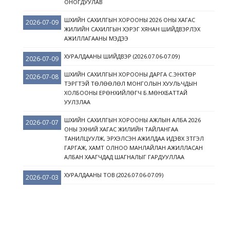
ОНОГДУУЛАВ
ШҮҮХИЙН САХИЛГЫН ХОРООНЫ 2026 ОНЫ ХАГАС
2026-07-09
ЖИЛИЙН САХИЛГЫН ХЭРЭГ ХЯНАН ШИЙДВЭРЛЭХ
АЖИЛЛАГААНЫ МЭДЭЭ
ХУРАЛДААНЫ ШИЙДВЭР (2026.07.06-07.09)
2026-07-09
ШҮҮХИЙН САХИЛГЫН ХОРООНЫ ДАРГА С.ЭНХТӨР
2026-07-08
ТЭРГҮҮТЭЙ ТӨЛӨӨЛӨЛ МОНГОЛЫН ХУУЛЬЧДЫН
ХОЛБООНЫ ЕРӨНХИЙЛӨГЧ Б.МӨНХБАТТАЙ
УУЛЗЛАА
ШҮҮХИЙН САХИЛГЫН ХОРООНЫ АЖЛЫН АЛБА 2026
2026-07-07
ОНЫ ЭХНИЙ ХАГАС ЖИЛИЙН ТАЙЛАНГАА
ТАНИЛЦУУЛЖ, ЭРХЭЛСЭН АЖИЛДАА ИДЭВХ ЗҮТГЭЛ
ГАРГАЖ, ХАМТ ОЛНОО МАНЛАЙЛАН АЖИЛЛАСАН
АЛБАН ХААГЧДАД ШАГНАЛЫГ ГАРДУУЛЛАА
ХУРАЛДААНЫ ТОВ (2026.07.06-07.09)
2026-07-03