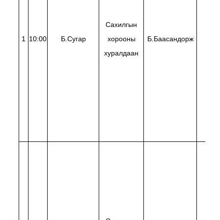
Сахилгын
1
10:00
Б.Сугар
хорооны
Б.Баасандорж
Д.Чи
хуралдаан