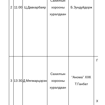
Сахилгын
2
11:00
Ц.Давхарбаяр
хорооны
Б.Зундуйдорж
Б.
хуралдаан
Г.Алт
Н.Ба
Сахилгын
Н.Ба
“Анома” ХХК
3
13:30
Д.Мягмарцэрэн
хорооны
Н.Ба
Т.Ганбат
хуралдаан
П.Зо
Д.Ц
Х.Эрд