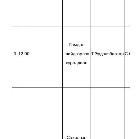
Гомдол
3
12:00
шийдвэрлэх
Т.Эрдэнэбаатар
С.Оюун
хуралдаан
Сахилгын