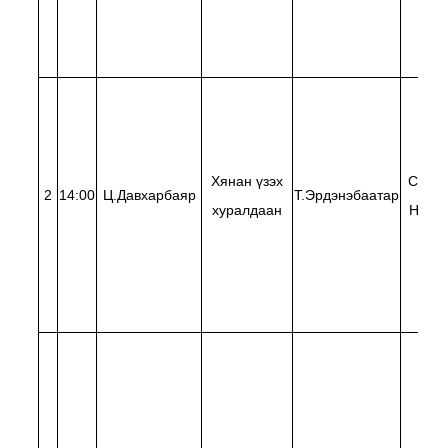
Хянан үзэх
С.Нас
2
14:00
Ц.Давхарбаяр
Т.Эрдэнэбаатар
хуралдаан
Н.Бая