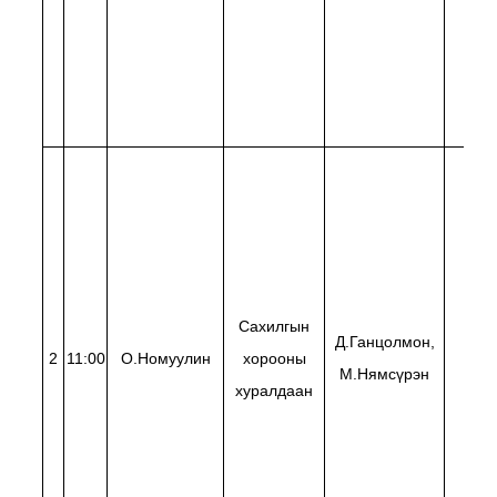
Сахилгын
Д.Ганцолмон,
2
11:00
О.Номуулин
хорооны
Д.Ба
М.Нямсүрэн
хуралдаан