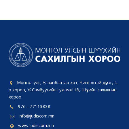
Монгол улс, Улаанбаатар хот, Чингэлтэй дүүрэг, 4-
р хороо, Ж.Самбуугийн гудамж 18, Шүүхийн сахилгын
хороо
976 - 77113838
info@judiscom.mn
www.judiscom.mn