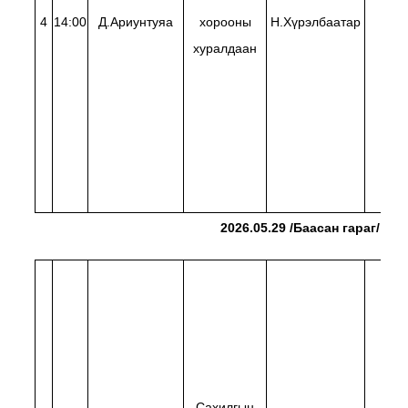
4
14:00
Д.Ариунтуяа
хорооны
Н.Хүрэлбаатар
М.
хуралдаан
2026.05.29 /Баасан гараг/
Сахилгын