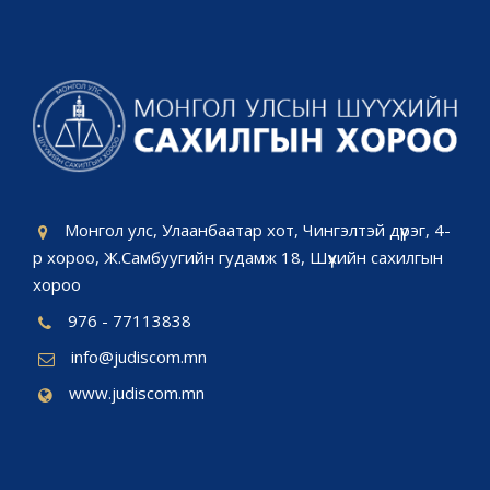
Монгол улс, Улаанбаатар хот, Чингэлтэй дүүрэг, 4-
р хороо, Ж.Самбуугийн гудамж 18, Шүүхийн сахилгын
хороо
976 - 77113838
info@judiscom.mn
www.judiscom.mn