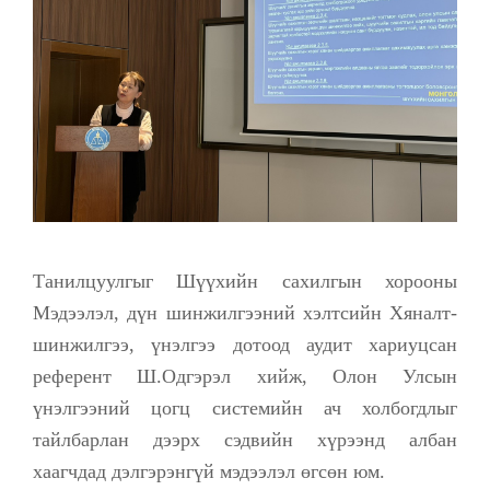
Танилцуулгыг Шүүхийн сахилгын хорооны
Мэдээлэл, дүн шинжилгээний хэлтсийн Хяналт-
шинжилгээ, үнэлгээ дотоод аудит хариуцсан
референт Ш.Одгэрэл хийж, Олон Улсын
үнэлгээний цогц системийн ач холбогдлыг
тайлбарлан дээрх сэдвийн хүрээнд албан
хаагчдад дэлгэрэнгүй мэдээлэл өгсөн юм.