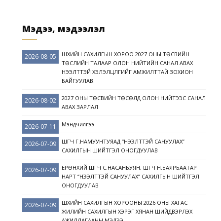
Мэдээ, мэдээлэл
ШҮҮХИЙН САХИЛГЫН ХОРОО 2027 ОНЫ ТӨСВИЙН
2026-08-05
ТӨСЛИЙН ТАЛААР ОЛОН НИЙТИЙН САНАЛ АВАХ
НЭЭЛТТЭЙ ХЭЛЭЛЦҮҮЛГИЙГ АМЖИЛТТАЙ ЗОХИОН
БАЙГУУЛАВ.
2027 ОНЫ ТӨСВИЙН ТӨСӨЛД ОЛОН НИЙТЭЭС САНАЛ
2026-08-02
АВАХ ЗАРЛАЛ
Мэндчилгээ
2026-07-11
ШҮҮГЧ Г.НАМУУНТУЯАД “НЭЭЛТТЭЙ САНУУЛАХ”
2026-07-09
САХИЛГЫН ШИЙТГЭЛ ОНОГДУУЛАВ
ЕРӨНХИЙ ШҮҮГЧ С.НАСАНБУЯН, ШҮҮГЧ Н.БАЯРБААТАР
2026-07-09
НАРТ “НЭЭЛТТЭЙ САНУУЛАХ” САХИЛГЫН ШИЙТГЭЛ
ОНОГДУУЛАВ
ШҮҮХИЙН САХИЛГЫН ХОРООНЫ 2026 ОНЫ ХАГАС
2026-07-09
ЖИЛИЙН САХИЛГЫН ХЭРЭГ ХЯНАН ШИЙДВЭРЛЭХ
АЖИЛЛАГААНЫ МЭДЭЭ