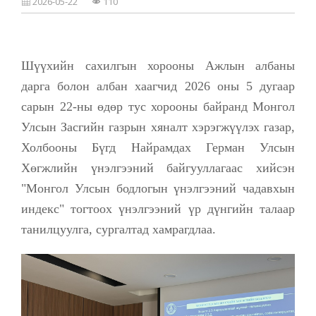
2026-05-22
110
ХУРАЛДААНЫ МЭДЭЭЛЭЛ
ХУУЛЬ
ИРГЭН ТАНД
ШИЙДВЭРИЙН ЭМХЭТГЭЛ
2021
УИХ-ЫН ТОГТООЛ
ЁС ЗҮЙН ДЭД ХОРОО
2022
ЗАСГИЙН ГАЗРЫН ТОГТООЛ
Шүүхийн сахилгын хорооны Ажлын албаны
ЗОРИЛГО, ЧИГ ҮҮРЭГ
2023
ӨРГӨДӨЛ, МЭДЭЭЛЭЛ ХЭРХЭН ГАРГАХ ВЭ?
САХИЛГЫН ХОРООНЫ ДҮРЭМ, ЖУРАМ
дарга болон албан хаагчид 2026 оны 5 дугаар
ХУУЛЬ ЭРХ ЗҮЙН АКТ
2024
ШҮҮГЧИЙН САХИЛГА, ХАРИУЦЛАГА
сарын 22-ны өдөр тус хорооны байранд Монгол
НОМ, ГАРЫН АВЛАГА
2025
ИНФОГРАФИК
Улсын Засгийн газрын хяналт хэрэгжүүлэх газар,
ХОЛБОО БАРИХ
2026
Холбооны Бүгд Найрамдах Герман Улсын
2025
СУДАЛГАА, ШИНЖИЛГЭЭ
Хөгжлийн үнэлгээний байгууллагаас хийсэн
2026
"Монгол Улсын бодлогын үнэлгээний чадавхын
индекс" тогтоох үнэлгээний үр дүнгийн талаар
танилцуулга, сургалтад хамрагдлаа.