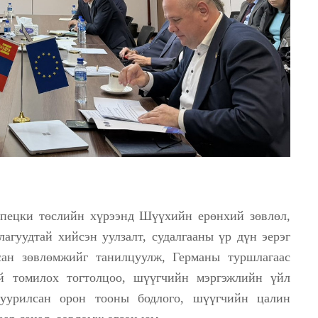
опецки төслийн хүрээнд Шүүхийн ерөнхий зөвлөл,
лагуудтай хийсэн уулзалт, судалгааны үр дүн эерэг
сан зөвлөмжийг танилцуулж, Германы туршлагаас
ай томилох тогтолцоо, шүүгчийн мэргэжлийн үйл
суурилсан орон тооны бодлого, шүүгчийн цалин