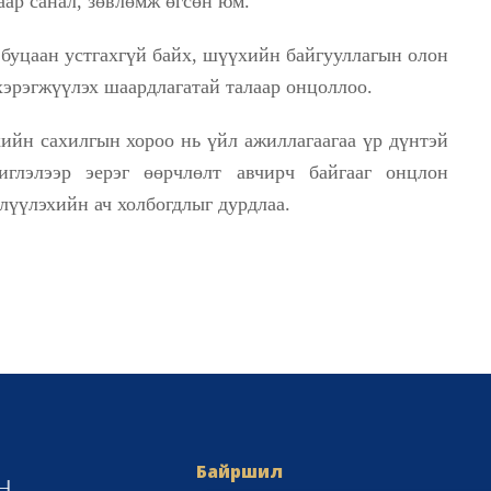
аар санал, зөвлөмж өгсөн юм.
уцаан устгахгүй байх, шүүхийн байгууллагын олон
хэрэгжүүлэх шаардлагатай талаар онцоллоо.
ийн сахилгын хороо нь үйл ажиллагаагаа үр дүнтэй
иглэлээр эерэг өөрчлөлт авчирч байгааг онцлон
лүүлэхийн ач холбогдлыг дурдлаа.
Байршил