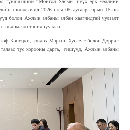
ол түншлэлийн “Монгол Улсын шүүх эрх мэдлийн
слийн шинжээчид 2026 оны 05 дугаар сарын 15-ны
үүд болон Ажлын албаны албан хаагчидтай уулзалт
н зөвлөмжөө танилцууллаа.
стоф Копецки, зөвлөх Мартин Хусселс болон Доррис
 талаас тус хорооны дарга, гишүүд, Ажлын албаны
.