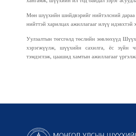
хангамж, шүүхийн ил тод байдал зэрэг асуудл
Мөн шүүхийн шийдвэрийг нийтэлсний дараа б
нийттэй харилцах ажиллагааг илүү идэвхтэй 
Уулзалтын төгсгөлд төслийн зөвлөхүүд Шүүх
хэрэгжүүлж, шүүхийн сахилга, ёс зүйн ч
тэмдэглэж, цаашид хамтын ажиллагааг үргэлж