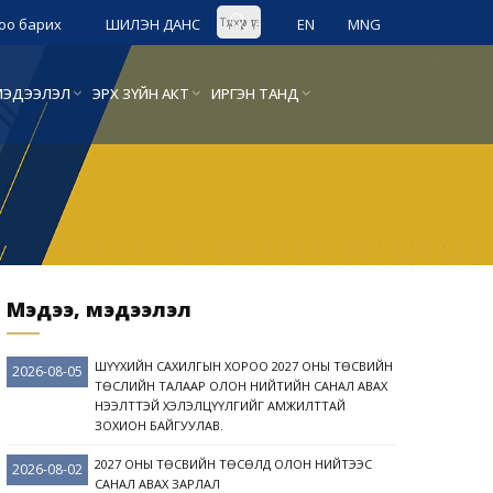
оо барих
ШИЛЭН ДАНС
EN
MNG
Л МЭДЭЭЛЭЛ
ЭРХ ЗҮЙН АКТ
ИРГЭН ТАНД
Мэдээ, мэдээлэл
ШҮҮХИЙН САХИЛГЫН ХОРОО 2027 ОНЫ ТӨСВИЙН
2026-08-05
ТӨСЛИЙН ТАЛААР ОЛОН НИЙТИЙН САНАЛ АВАХ
НЭЭЛТТЭЙ ХЭЛЭЛЦҮҮЛГИЙГ АМЖИЛТТАЙ
ЗОХИОН БАЙГУУЛАВ.
2027 ОНЫ ТӨСВИЙН ТӨСӨЛД ОЛОН НИЙТЭЭС
2026-08-02
САНАЛ АВАХ ЗАРЛАЛ