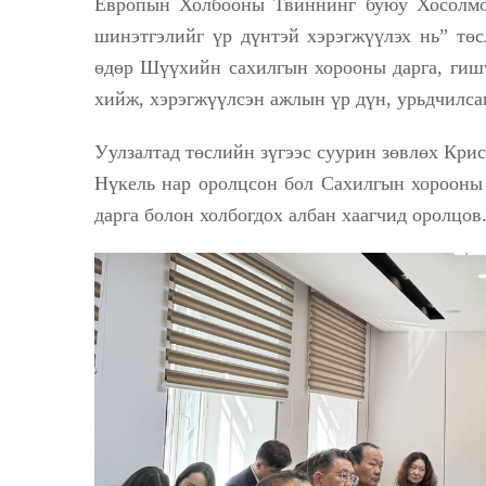
Европын Холбооны Твиннинг буюу Хосолм
шинэтгэлийг үр дүнтэй хэрэгжүүлэх нь” тө
өдөр Шүүхийн сахилгын хорооны дарга, гиш
хийж, хэрэгжүүлсэн ажлын үр дүн, урьдчилса
Уулзалтад төслийн зүгээс суурин зөвлөх Кри
Нүкель нар оролцсон бол Сахилгын хорооны
дарга болон холбогдох албан хаагчид оролцов