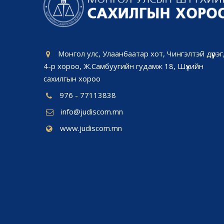
Монгол улс, Улаанбаатар хот, Чингэлтэй дүүрэг
4-р хороо, Ж.Самбуугийн гудамж 18, Шүүхийн
сахилгын хороо
976 - 77113838
info@judiscom.mn
www.judiscom.mn