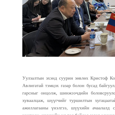
Уулзалтын эхэнд суурин зөвлөх Кристоф К
Авлигатай тэмцэх газар болон бусад байгуул
гарсныг онцолж, шинжээчдийн боловсруул
хуваалцаж, шүүгчийг туршилтын хугацаат
ажиллагааны үнэлгээ, шүүхийн ачаалалд 