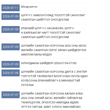
Мэндчилгээ
2026-07-11
ШҮҮГЧ Г.НАМУУНТУЯАД “НЭЭЛТТЭЙ САНУУЛАХ”
2026-07-09
САХИЛГЫН ШИЙТГЭЛ ОНОГДУУЛАВ
ЕРӨНХИЙ ШҮҮГЧ С.НАСАНБУЯН, ШҮҮГЧ
2026-07-09
Н.БАЯРБААТАР НАРТ “НЭЭЛТТЭЙ САНУУЛАХ”
САХИЛГЫН ШИЙТГЭЛ ОНОГДУУЛАВ
ШҮҮХИЙН САХИЛГЫН ХОРООНЫ 2026 ОНЫ ХАГАС
2026-07-09
ЖИЛИЙН САХИЛГЫН ХЭРЭГ ХЯНАН ШИЙДВЭРЛЭХ
АЖИЛЛАГААНЫ МЭДЭЭ
ХУРАЛДААНЫ ШИЙДВЭР (2026.07.06-07.09)
2026-07-09
ШҮҮХИЙН САХИЛГЫН ХОРООНЫ ДАРГА С.ЭНХТӨР
2026-07-08
ТЭРГҮҮТЭЙ ТӨЛӨӨЛӨЛ МОНГОЛЫН ХУУЛЬЧДЫН
ХОЛБООНЫ ЕРӨНХИЙЛӨГЧ Б.МӨНХБАТТАЙ
УУЛЗЛАА
ШҮҮХИЙН САХИЛГЫН ХОРООНЫ АЖЛЫН АЛБА
2026-07-07
2026 ОНЫ ЭХНИЙ ХАГАС ЖИЛИЙН ТАЙЛАНГАА
ТАНИЛЦУУЛЖ, ЭРХЭЛСЭН АЖИЛДАА ИДЭВХ
ЗҮТГЭЛ ГАРГАЖ, ХАМТ ОЛНОО МАНЛАЙЛАН