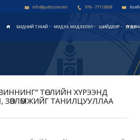
info@judiscom.mn
976 - 77113838
Холб
БИДНИЙ ТУХАЙ
МЭДЭЭ, МЭДЭЭЛЭЛ
ШИЙДВЭР
ӨРГӨДӨ
ВИННИНГ” ТӨСЛИЙН ХҮРЭЭНД
, ЗӨВЛӨМЖИЙГ ТАНИЛЦУУЛЛАА