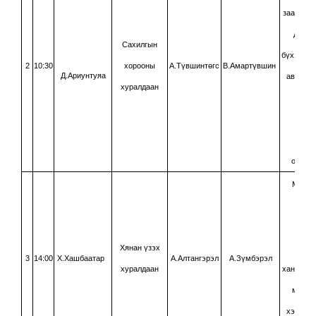
зааснаар
дүгнэ
Сахилгын
бүхэлд н
2
10:30
хорооны
А.Түвшинтөгс
В.Амартүвшин
Д.Ариунтуяа
авч, хо
хуралдаан
шүүг
сахи
шийт
оногду
МУШтХ
113.8
заас
Хянан үзэх
гомд
3
14:00
Х.Хашбаатар
А.Алтангэрэл
А.Зүмбэрэл
хуралдаан
хангахгү
магад
хэвээр 