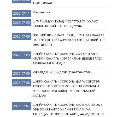
АВАХ ЗАРЛАЛ
Мэндчилгээ
2026-07-11
ШҮҮГЧ Г.НАМУУНТУЯАД “НЭЭЛТТЭЙ САНУУЛАХ”
2026-07-09
САХИЛГЫН ШИЙТГЭЛ ОНОГДУУЛАВ
ЕРӨНХИЙ ШҮҮГЧ С.НАСАНБУЯН, ШҮҮГЧ Н.БАЯРБААТАР
2026-07-09
НАРТ “НЭЭЛТТЭЙ САНУУЛАХ” САХИЛГЫН ШИЙТГЭЛ
ОНОГДУУЛАВ
ШҮҮХИЙН САХИЛГЫН ХОРООНЫ 2026 ОНЫ ХАГАС
2026-07-09
ЖИЛИЙН САХИЛГЫН ХЭРЭГ ХЯНАН ШИЙДВЭРЛЭХ
АЖИЛЛАГААНЫ МЭДЭЭ
ХУРАЛДААНЫ ШИЙДВЭР (2026.07.06-07.09)
2026-07-09
ШҮҮХИЙН САХИЛГЫН ХОРООНЫ ДАРГА С.ЭНХТӨР
2026-07-08
ТЭРГҮҮТЭЙ ТӨЛӨӨЛӨЛ МОНГОЛЫН ХУУЛЬЧДЫН
ХОЛБООНЫ ЕРӨНХИЙЛӨГЧ Б.МӨНХБАТТАЙ
УУЛЗЛАА
ШҮҮХИЙН САХИЛГЫН ХОРООНЫ АЖЛЫН АЛБА 2026
2026-07-07
ОНЫ ЭХНИЙ ХАГАС ЖИЛИЙН ТАЙЛАНГАА
ТАНИЛЦУУЛЖ, ЭРХЭЛСЭН АЖИЛДАА ИДЭВХ ЗҮТГЭЛ