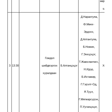
өөрчлөлт
шийдвэ
Д.Нарантуяа,
Ө.Мөнх-
Эрдэнэ,
Д.Алтантуяа,
Б.Номин,
Г.Энхцэцэг,
Гомдол
Т.Жавхлантөгс,
3
13:30
шийдвэрлэх
Б.Алтанцэцэг
Хойшлу
Н.Идэр,
хуралдаан
Б.Ихтамир,
Г.Гэрэлт-Од,
Я.Туул,
Г.Мягмарсүрэн,
П.Ууганцэцэг,