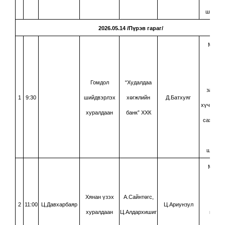
шийдвэ
2026.05.14 /Пүрэв гараг/
МУШтХ
104.7
заас
Гомдол
“Худалдаа
захира
1
9:30
шийдвэрлэх
хөгжлийн
Д.Батхуяг
хүчингүй
хуралдаан
банк” ХХК
сахилгы
үүс
шийдвэ
МУШтХ
113.8
Хянан үзэх
А.Сайнтөгс,
заас
2
11:00
Ц.Давхарбаяр
Ц.Ариунзул
хуралдаан
Ц.Алдархишиг
магад