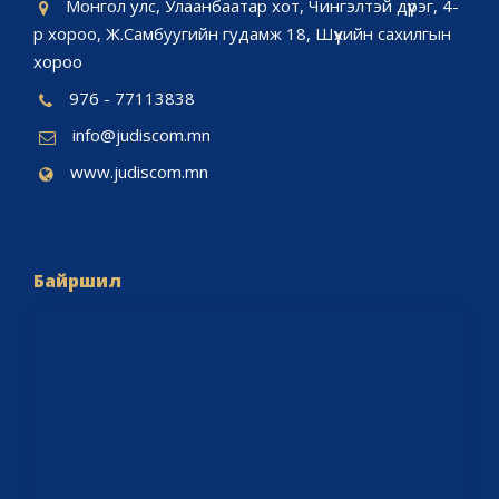
Монгол улс, Улаанбаатар хот, Чингэлтэй дүүрэг, 4-
р хороо, Ж.Самбуугийн гудамж 18, Шүүхийн сахилгын
хороо
976 - 77113838
info@judiscom.mn
www.judiscom.mn
Байршил