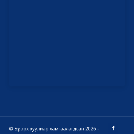
© Бүх эрх хуулиар хамгаалагдсан 2026 -