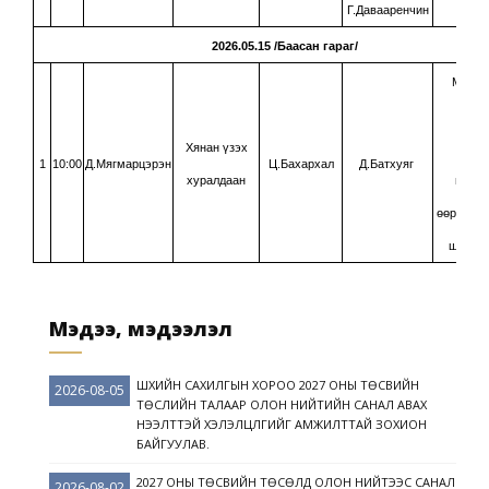
Г.Давааренчин
2026.05.15 /Баасан гараг/
МУШтХ
113.8
Хянан үзэх
заас
1
10:00
Д.Мягмарцэрэн
Ц.Бахархал
Д.Батхуяг
хуралдаан
магад
өөрчлөлт
шийдвэ
Мэдээ, мэдээлэл
ШҮҮХИЙН САХИЛГЫН ХОРОО 2027 ОНЫ ТӨСВИЙН
2026-08-05
ТӨСЛИЙН ТАЛААР ОЛОН НИЙТИЙН САНАЛ АВАХ
НЭЭЛТТЭЙ ХЭЛЭЛЦҮҮЛГИЙГ АМЖИЛТТАЙ ЗОХИОН
БАЙГУУЛАВ.
2027 ОНЫ ТӨСВИЙН ТӨСӨЛД ОЛОН НИЙТЭЭС САНАЛ
2026-08-02