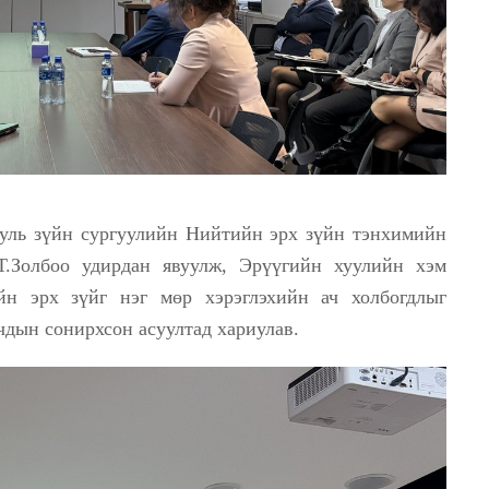
уль зүйн сургуулийн Нийтийн эрх зүйн тэнхимийн
 Т.Золбоо удирдан явуулж, Эрүүгийн хуулийн хэм
ийн эрх зүйг нэг мөр хэрэглэхийн ач холбогдлыг
чдын сонирхсон асуултад хариулав.