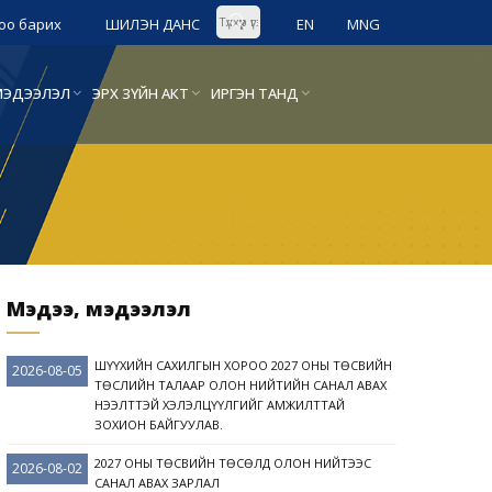
оо барих
ШИЛЭН ДАНС
EN
MNG
Л МЭДЭЭЛЭЛ
ЭРХ ЗҮЙН АКТ
ИРГЭН ТАНД
Мэдээ, мэдээлэл
ШҮҮХИЙН САХИЛГЫН ХОРОО 2027 ОНЫ ТӨСВИЙН
2026-08-05
ТӨСЛИЙН ТАЛААР ОЛОН НИЙТИЙН САНАЛ АВАХ
НЭЭЛТТЭЙ ХЭЛЭЛЦҮҮЛГИЙГ АМЖИЛТТАЙ
ЗОХИОН БАЙГУУЛАВ.
2027 ОНЫ ТӨСВИЙН ТӨСӨЛД ОЛОН НИЙТЭЭС
2026-08-02
САНАЛ АВАХ ЗАРЛАЛ