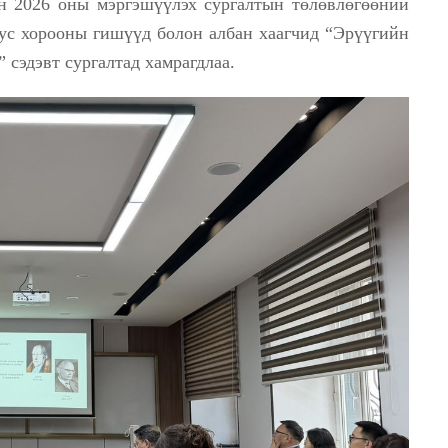
н 2026 оны мэргэшүүлэх сургалтын төлөвлөгөөний
тус хорооны гишүүд болон албан хаагчид “Эрүүгийн
” сэдэвт сургалтад хамрагдлаа.