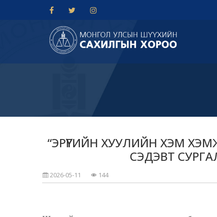
“ЭРҮҮГИЙН ХУУЛИЙН ХЭМ ХЭМ
СЭДЭВТ СУРГ
2026-05-11
144