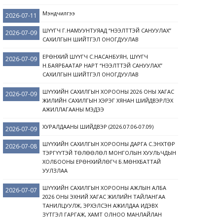
Мэндчилгээ
2026-07-11
ШҮҮГЧ Г.НАМУУНТУЯАД “НЭЭЛТТЭЙ САНУУЛАХ”
2026-07-09
САХИЛГЫН ШИЙТГЭЛ ОНОГДУУЛАВ
ЕРӨНХИЙ ШҮҮГЧ С.НАСАНБУЯН, ШҮҮГЧ
2026-07-09
Н.БАЯРБААТАР НАРТ “НЭЭЛТТЭЙ САНУУЛАХ”
САХИЛГЫН ШИЙТГЭЛ ОНОГДУУЛАВ
ШҮҮХИЙН САХИЛГЫН ХОРООНЫ 2026 ОНЫ ХАГАС
2026-07-09
ЖИЛИЙН САХИЛГЫН ХЭРЭГ ХЯНАН ШИЙДВЭРЛЭХ
АЖИЛЛАГААНЫ МЭДЭЭ
ХУРАЛДААНЫ ШИЙДВЭР (2026.07.06-07.09)
2026-07-09
ШҮҮХИЙН САХИЛГЫН ХОРООНЫ ДАРГА С.ЭНХТӨР
2026-07-08
ТЭРГҮҮТЭЙ ТӨЛӨӨЛӨЛ МОНГОЛЫН ХУУЛЬЧДЫН
ХОЛБООНЫ ЕРӨНХИЙЛӨГЧ Б.МӨНХБАТТАЙ
УУЛЗЛАА
ШҮҮХИЙН САХИЛГЫН ХОРООНЫ АЖЛЫН АЛБА
2026-07-07
2026 ОНЫ ЭХНИЙ ХАГАС ЖИЛИЙН ТАЙЛАНГАА
ТАНИЛЦУУЛЖ, ЭРХЭЛСЭН АЖИЛДАА ИДЭВХ
ЗҮТГЭЛ ГАРГАЖ, ХАМТ ОЛНОО МАНЛАЙЛАН