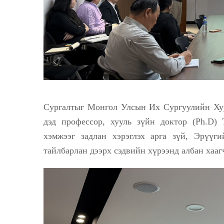
Сургалтыг Монгол Улсын Их Сургуулийн Ху
дэд профессор, хууль зүйн доктор (Ph.D)
хэмжээг задлан хэрэглэх арга зүй, Эрүүг
тайлбарлан дээрх сэдвийн хүрээнд албан хааг