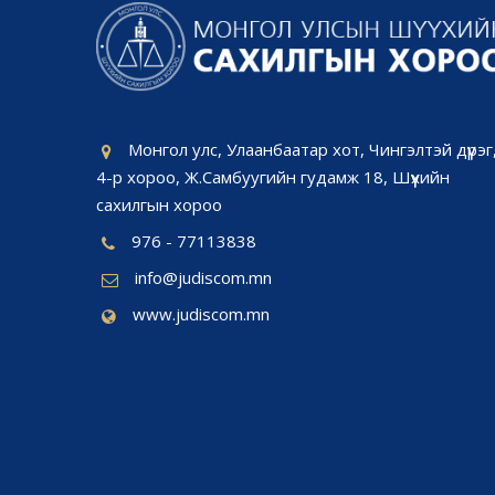
Монгол улс, Улаанбаатар хот, Чингэлтэй дүүрэг
4-р хороо, Ж.Самбуугийн гудамж 18, Шүүхийн
сахилгын хороо
976 - 77113838
info@judiscom.mn
www.judiscom.mn