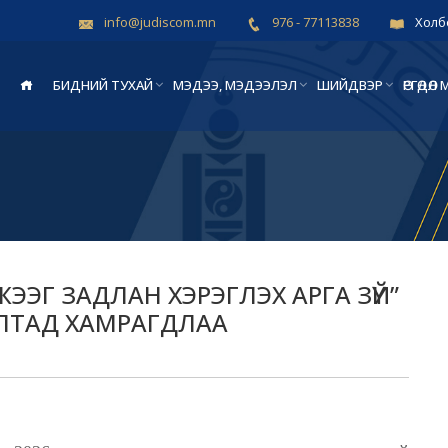
info@judiscom.mn
976 - 77113838
Холб
БИДНИЙ ТУХАЙ
МЭДЭЭ, МЭДЭЭЛЭЛ
ШИЙДВЭР
ӨРГӨДӨ
ЖЭЭГ ЗАДЛАН ХЭРЭГЛЭХ АРГА ЗҮЙ”
АЛТАД ХАМРАГДЛАА