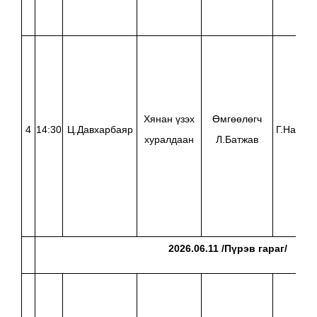
Хянан үзэх
Өмгөөлөгч
4
14:30
Ц.Давхарбаяр
Г.Намуу
хуралдаан
Л.Батжав
2026.06.11 /Пүрэв гараг/