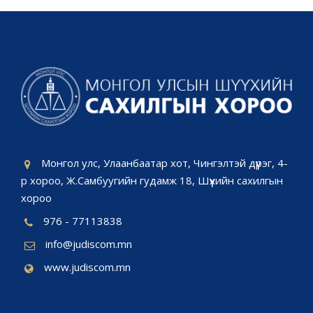
Монгол улс, Улаанбаатар хот, Чингэлтэй дүүрэг, 4-
р хороо, Ж.Самбуугийн гудамж 18, Шүүхийн сахилгын
хороо
976 - 77113838
info@judiscom.mn
www.judiscom.mn