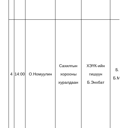
Сахилгын
ХЭҮК-ийн
Б.Ганс
4
14:00
О.Номуулин
хорооны
гишүүн
Б.Мөнх
хуралдаан
Б.Энхбат