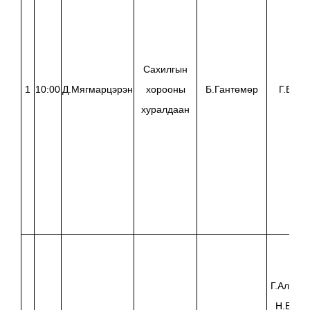
Сахилгын
1
10:00
Д.Мягмарцэрэн
хорооны
Б.Гантөмөр
Г.Батз
хуралдаан
Г.Алтанч
Н.Батзо