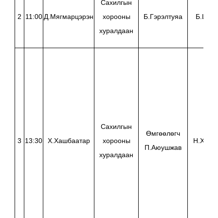
Сахилгын
2
11:00
Д.Мягмарцэрэн
хорооны
Б.Гэрэлтуяа
Б.Цол
хуралдаан
Сахилгын
Өмгөөлөгч
3
13:30
Х.Хашбаатар
хорооны
Н.Хони
П.Аюушжав
хуралдаан