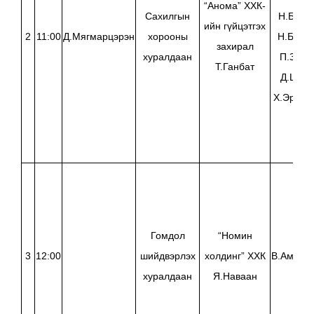
“Анома” ХХК-
Сахилгын
Н.Батчи
ийн гүйцэтгэх
2
11:00
Д.Мягмарцэрэн
хорооны
Н.Баяр
захирал
хуралдаан
П.Золз
Т.Ганбат
Д.Цолм
Х.Эрдэн
Гомдол
“Номин
3
12:00
шийдвэрлэх
холдинг” ХХК
В.Амарт
хуралдаан
Я.Наваан