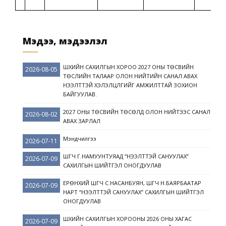
Мэдээ, мэдээлэл
ШҮҮХИЙН САХИЛГЫН ХОРОО 2027 ОНЫ ТӨСВИЙН
2026-08-05
ТӨСЛИЙН ТАЛААР ОЛОН НИЙТИЙН САНАЛ АВАХ
НЭЭЛТТЭЙ ХЭЛЭЛЦҮҮЛГИЙГ АМЖИЛТТАЙ ЗОХИОН
БАЙГУУЛАВ.
2027 ОНЫ ТӨСВИЙН ТӨСӨЛД ОЛОН НИЙТЭЭС САНАЛ
2026-08-02
АВАХ ЗАРЛАЛ
Мэндчилгээ
2026-07-11
ШҮҮГЧ Г.НАМУУНТУЯАД “НЭЭЛТТЭЙ САНУУЛАХ”
2026-07-09
САХИЛГЫН ШИЙТГЭЛ ОНОГДУУЛАВ
ЕРӨНХИЙ ШҮҮГЧ С.НАСАНБУЯН, ШҮҮГЧ Н.БАЯРБААТАР
2026-07-09
НАРТ “НЭЭЛТТЭЙ САНУУЛАХ” САХИЛГЫН ШИЙТГЭЛ
ОНОГДУУЛАВ
ШҮҮХИЙН САХИЛГЫН ХОРООНЫ 2026 ОНЫ ХАГАС
2026-07-09