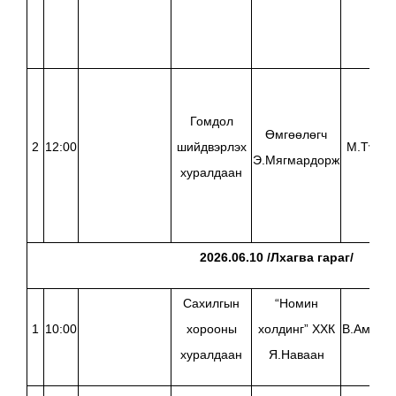
Гомдол
Өмгөөлөгч
2
12:00
шийдвэрлэх
М.Түмэн
Э.Мягмардорж
хуралдаан
2026.06.10 /Лхагва гараг/
Сахилгын
“Номин
1
10:00
хорооны
холдинг” ХХК
В.Амарт
хуралдаан
Я.Наваан