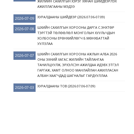
ЖИЛИЙН САХИЛГЫН ХЭРЭГ ХЯНАН ШИЙДВЭРЛЭХ
АЖИЛЛАГААНЫ МЭДЭЭ
ХУРАЛДААНЫ ШИЙДВЭР (2026.07.06-07.09)
2026-07-09
ШҮҮХИЙН САХИЛГЫН ХОРООНЫ ДАРГА С.ЭНХТӨР
2026-07-08
ТЭРГҮҮТЭЙ ТӨЛӨӨЛӨЛ МОНГОЛЫН ХУУЛЬЧДЫН
ХОЛБООНЫ ЕРӨНХИЙЛӨГЧ Б.МӨНХБАТТАЙ
УУЛЗЛАА
ШҮҮХИЙН САХИЛГЫН ХОРООНЫ АЖЛЫН АЛБА 2026
2026-07-07
ОНЫ ЭХНИЙ ХАГАС ЖИЛИЙН ТАЙЛАНГАА
ТАНИЛЦУУЛЖ, ЭРХЭЛСЭН АЖИЛДАА ИДЭВХ ЗҮТГЭЛ
ГАРГАЖ, ХАМТ ОЛНОО МАНЛАЙЛАН АЖИЛЛАСАН
АЛБАН ХААГЧДАД ШАГНАЛЫГ ГАРДУУЛЛАА
ХУРАЛДААНЫ ТОВ (2026.07.06-07.09)
2026-07-03