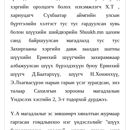
хэргийн оролцогч болох нэхэмжлэгч Х.Т ,
хариуцагч Сүхбаатар аймгийн улсын
бүртгэлийн хэлтэст тус тус гардуулсан хувь
болон шүүхийн шийдвэрийн Shuukh.mn цахим
санд байршуулсан магадлалд тус тус
Захиргааны хэргийн давж заалдах шатны
шүүхийн Ерөнхий шүүгчийн захирамжаар
албажуулсан шүүх бүрэлдэхүүн буюу Ерөнхий
шүүгч Д.Баатархүү, шүүгч Н.Хонинхүү,
Э.Лхагвасүрэн нарын гарын үсэг зурагдсан, энэ
талаар Сахилгын хорооны магадлалын
Үндэслэх хэсгийн 2, 3-т тодорхой дурджээ.
Ү.А магадлалыг эс зөвшөөрч хяналтын журмаар
гаргасан гомдлынхоо нэг үндэслэлийг "шүүх