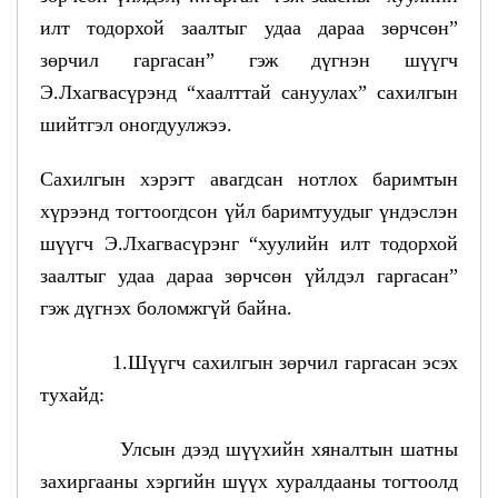
илт тодорхой заалтыг удаа дараа зөрчсөн”
зөрчил гаргасан” гэж дүгнэн шүүгч
Э.Лхагвасүрэнд “хаалттай сануулах” сахилгын
шийтгэл оногдуулжээ.
Сахилгын хэрэгт авагдсан нотлох баримтын
хүрээнд тогтоогдсон үйл баримтуудыг үндэслэн
шүүгч Э.Лхагвасүрэнг “хуулийн илт тодорхой
заалтыг удаа дараа зөрчсөн үйлдэл гаргасан”
гэж дүгнэх боломжгүй байна.
1.Шүүгч сахилгын зөрчил гаргасан эсэх
тухайд:
Улсын дээд шүүхийн хяналтын шатны
захиргааны хэргийн шүүх хуралдааны тогтоолд