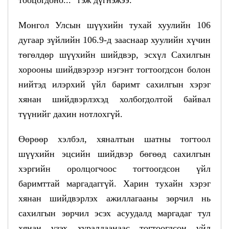
Монгол Улсын шүүхийн тухай хуулийн 106
дугаар зүйлийн 106.9-д зааснаар хуулийн хүчин
төгөлдөр шүүхийн шийдвэр, эсхүл Сахилгын
хорооны шийдвэрээр нэгэнт тогтоогдсон болон
нийтэд илэрхий үйл баримт сахилгын хэрэг
хянан шийдвэрлэхэд холбогдолтой байвал
түүнийг дахин нотлохгүй.
Өөрөөр хэлбэл, хяналтын шатны тогтоол
шүүхийн эцсийн шийдвэр бөгөөд сахилгын
хэргийн оролцогчоос тогтоогдсон үйл
баримттай маргадаггүй. Харин тухайн хэрэг
хянан шийдвэрлэх ажиллагааны зөрчил нь
сахилгын зөрчил эсэх асуудалд маргадаг тул
хянан үзэх хуралдаанаас тогтоогдсон үйл