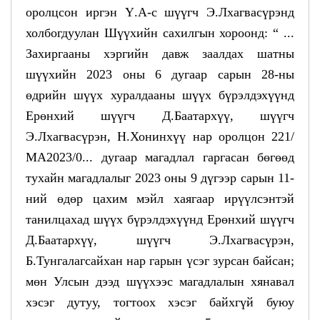
оролцсон иргэн Ү.А-с шүүгч Э.Лхагвасүрэнд
холбогдуулан Шүүхийн сахилгын хороонд: “ ...
Захиргааны хэргийн давж заалдах шатны
шүүхийн 2023 оны 6 дугаар сарын 28-ны
өдрийн шүүх хуралдааны шүүх бүрэлдэхүүнд
Ерөнхий шүүгч Д.Баатархүү, шүүгч
Э.Лхагвасүрэн, Н.Хонинхүү нар оролцон 221/
МА2023/0... дугаар магадлал гаргасан бөгөөд
тухайн магадлалыг 2023 оны 9 дүгээр сарын 11-
ний өдөр цахим мэйл хаягаар ирүүлсэнтэй
танилцахад шүүх бүрэлдэхүүнд Ерөнхий шүүгч
Д.Баатархүү, шүүгч Э.Лхагвасүрэн,
Б.Тунгалагсайхан нар гарын үсэг зурсан байсан;
мөн Улсын дээд шүүхээс магадлалын хянавал
хэсэг дутуу, тогтоох хэсэг байхгүй буюу