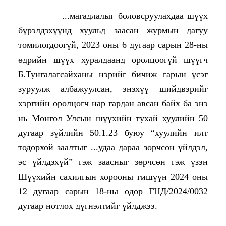
...магадлалыг боловсруулахдаа шүүх
бүрэлдэхүүнд хуульд заасан журмын дагуу
томилогдоогүй, 2023 оны 6 дугаар сарын 28-ны
өдрийн шүүх хуралдаанд оролцоогүй шүүгч
Б.Тунгалагсайханы нэрийг бичиж гарын үсэг
зуруулж албажуулсан, энэхүү шийдвэрийг
хэргийн оролцогч нар гардан авсан байх ба энэ
нь Монгол Улсын шүүхийн тухай хуулийн 50
дугаар зүйлийн 50.1.23 буюу “хуулийн илт
тодорхой заалтыг ...удаа дараа зөрчсөн үйлдэл,
эс үйлдэхүй” гэж заасныг зөрчсөн гэж үзэн
Шүүхийн сахилгын хорооны гишүүн 2024 оны
12 дугаар сарын 18-ны өдөр ГНД/2024/0032
дугаар нотлох дүгнэлтийг үйлджээ.