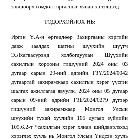
зөвшөөрч гомдол гаргасныг хянан хэлэлцээд
ТОДОРХОЙЛОХ НЬ:
Иргэн Ү.А-н өргөдлөөр Захиргааны хэргийн
давж заалдах шатны шүүхийн шүүгч
Э.Лхагвасүрэнд холбогдуулан Шүүхийн
сахилгын хорооны гишүүний 2024 оны 03
дугаар сарын 29-ний өдрийн ГЗҮ/2024/0042
дугаартай захирамжаар сахилгын хэрэг үүсгэн
шалгах ажиллагаа явуулж, 2024 оны 05 дугаар
сарын 09-ний өдрийн ГЗБ/2024/0279 дүгээр
гишүүний захирамжаар Монгол Улсын
шүүхийн тухай хуулийн 105 дугаар зүйлийн
105.6.2-т “сахилгын хэрэг хянан шийдвэрлэхэд
хэрэглэх хууль нь Монгол Улсын Үндсэн хууль