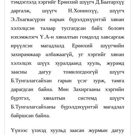
тэмдэглэлд хэргийг Ерөнхий шүүгч Д.Баатархүү
даргалж, шүүгч Н.Хонинхүү, шүүгч
Э.Лхагвасүрэн нарын бүрэлдэхүүнтэй хянан
хэлэлцсэн талаар тусгагдсан байх боловч
нэхэмжлэгч Ү.А-н хяналтын гомдолд хавсаргаж
ирүүлсэн магадлалд Ерөнхий шүүгчийн
захирамжаар албажаагүй, уг хэргийг хянан
хэлэлцэх шүүх хуралдаанд хууль, журамд
заасны дагуу томилогдоогүй шүүгч
Б.Тунгалагсайхан гарын үсэг зурж, тамга
дарагдсан байна. Мөн Захиргааны хэргийн
бүртгэл, хяналтын системд шүүгч
Б.Тунгалагсайханы бүрэлдэхүүнтэй магадлал
байршсан байна.
Үүнээс үзэхэд хуульд заасан журмын дагуу