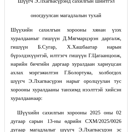
Шүүгч Э.Лхагвасүрэнд сахилгын шийтгэл
оногдуулсан магадлалын тухай
Шүүхийн сахилгын хорооны хянан үзэх
хуралдааныг гишүүн Д.Мягмарцэрэн даргалж,
гишүүн Б.Сугар, Х.Хашбаатар нарын
бүрэлдэхүүнтэй, илтгэгч гишүүн Г.Цагаанцоож,
нарийн бичгийн даргаар хуралдаан хариуцсан
ахлах мэргэжилтэн Г.Болортуяа, холбогдох
шүүгч Э.Лхагвасүрэн нарыг оролцуулан тус
хорооны хуралдааны танхимд нээлттэй хийсэн
хуралдаанаар:
Шүүхийн сахилгын хорооны 2025 оны 02
дугаар сарын 13-ны өдрийн СХМ/2025/0026
дугаар магадлалыг шүүгч Э.Лхагвасүрэн эс