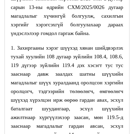
сарын 13-ны өдрийн СХМ/2025/0026 дугаар
магадлалыг хүчингүй болгуулж, сахилгын
хэргийг хэрэгсэхгүй болгуулахаар дараах
үндэслэлээр гомдол гаргаж байна.
1. Захиргааны хэрэг шүүхэд хянан шийдвэрлэх
тухай хуулийн 108 дугаар зүйлийн 108.4, 108.6,
119 дүгээр зүйлийн 119.4 дэх хэсэгт тус тус
зааснаар давж заалдах шатны шүүхийн
магадлалыг шүүх хуралдаанд оролцсон хэргийн
оролцогч, тэдгээрийн төлөөлөгч, өмгөөлөгч
шүүхэд хүрэлцэн ирж өөрөө гардан авах, эсхүл
баталгаат шуудангаар, эсхүл шүүхийн
ажилтнаар хүргүүлэхээр заасан, мөн 119.5-д
зааснаар магадлалыг гардан авсан, эсхүл