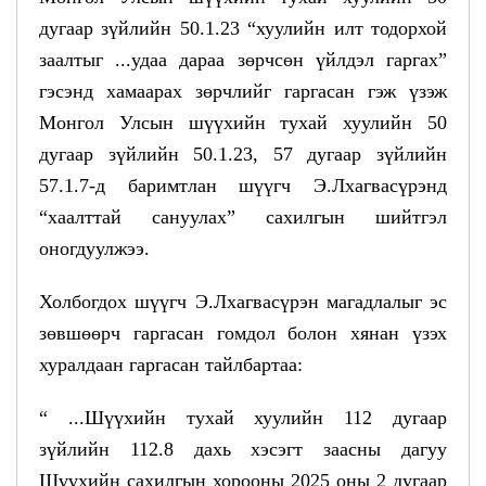
дугаар зүйлийн 50.1.23 “хуулийн илт тодорхой
заалтыг ...удаа дараа зөрчсөн үйлдэл гаргах”
гэсэнд хамаарах зөрчлийг гаргасан гэж үзэж
Монгол Улсын шүүхийн тухай хуулийн 50
дугаар зүйлийн 50.1.23, 57 дугаар зүйлийн
57.1.7-д баримтлан шүүгч Э.Лхагвасүрэнд
“хаалттай сануулах” сахилгын шийтгэл
оногдуулжээ.
Холбогдох шүүгч Э.Лхагвасүрэн магадлалыг эс
зөвшөөрч гаргасан гомдол болон хянан үзэх
хуралдаан гаргасан тайлбартаа:
“ ...Шүүхийн тухай хуулийн 112 дугаар
зүйлийн 112.8 дахь хэсэгт заасны дагуу
Шүүхийн сахилгын хорооны 2025 оны 2 дугаар