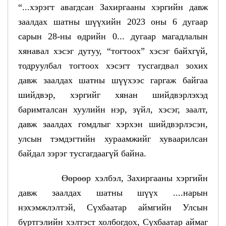
“...хэрэгт авагдсан Захиргааны хэргийн давж
заалдах шатны шүүхийн 2023 оны 6 дугаар
сарын 28-ны өдрийн 0... дугаар магадлалын
хянавал хэсэг дутуу, “тогтоох” хэсэг байхгүй,
тодруулбал тогтоох хэсэгт тусгагдвал зохих
давж заалдах шатны шүүхээс гаргаж байгаа
шийдвэр, хэргийг хянан шийдвэрлэхэд
баримталсан хуулийн нэр, зүйл, хэсэг, заалт,
давж заалдах гомдлыг хэрхэн шийдвэрлэсэн,
улсын тэмдэгтийн хураамжийг хуваарилсан
байдал зэрэг тусгагдаагүй байна.
Өөрөөр хэлбэл, Захиргааны хэргийн
давж заалдах шатны шүүх ....нарын
нэхэмжлэлтэй, Сүхбаатар аймгийн Улсын
бүртгэлийн хэлтэст холбогдох, Сүхбаатар аймаг