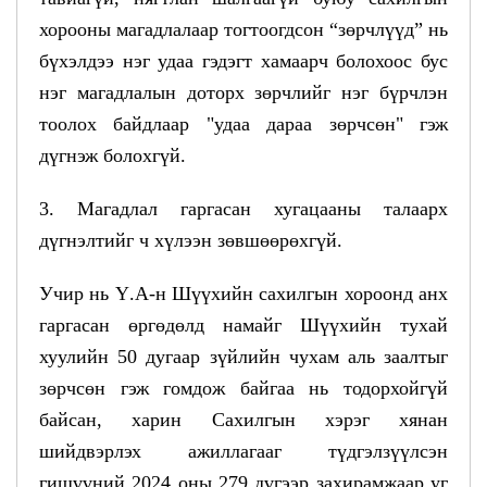
хорооны магадлалаар тогтоогдсон “зөрчлүүд” нь
бүхэлдээ нэг удаа гэдэгт хамаарч болохоос бус
нэг магадлалын доторх зөрчлийг нэг бүрчлэн
тоолох байдлаар "удаа дараа зөрчсөн" гэж
дүгнэж болохгүй.
3. Магадлал гаргасан хугацааны талаарх
дүгнэлтийг ч хүлээн зөвшөөрөхгүй.
Учир нь Ү.А-н Шүүхийн сахилгын хороонд анх
гаргасан өргөдөлд намайг Шүүхийн тухай
хуулийн 50 дугаар зүйлийн чухам аль заалтыг
зөрчсөн гэж гомдож байгаа нь тодорхойгүй
байсан, харин Сахилгын хэрэг хянан
шийдвэрлэх ажиллагааг түдгэлзүүлсэн
гишүүний 2024 оны 279 дүгээр захирамжаар уг