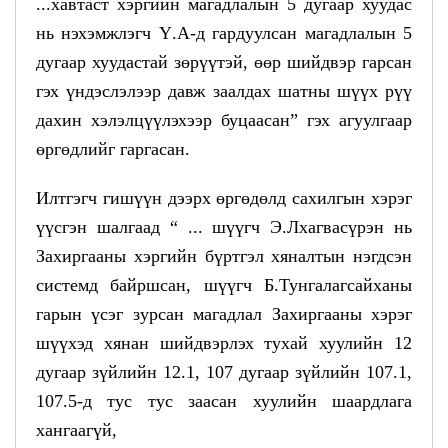
...хавтаст хэргийн магадлалын 5 дугаар хуудас
нь нэхэмжлэгч Ү.А-д гардуулсан магадлалын 5
дугаар хуудастай зөрүүтэй, өөр шийдвэр гарсан
гэх үндэслэлээр давж заалдах шатны шүүх рүү
дахин хэлэлцүүлэхээр буцаасан” гэх агуулгаар
өргөдлийг гаргасан.
Илтгэгч гишүүн дээрх өргөдөлд сахилгын хэрэг
үүсгэн шалгаад “ ... шүүгч Э.Лхагвасүрэн нь
Захиргааны хэргийн бүртгэл хяналтын нэгдсэн
системд байршсан, шүүгч Б.Тунгалагсайханы
гарын үсэг зурсан магадлал Захиргааны хэрэг
шүүхэд хянан шийдвэрлэх тухай хуулийн 12
дугаар зүйлийн 12.1, 107 дугаар зүйлийн 107.1,
107.5-д тус тус заасан хуулийн шаардлага
хангаагүй,