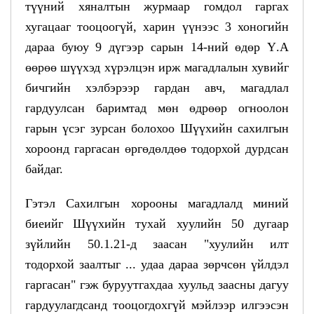
түүний хяналтын журмаар гомдол гаргах
хугацааг тооцоогүй, харин үүнээс 3 хоногийн
дараа буюу 9 дүгээр сарын 14-ний өдөр Ү.А
өөрөө шүүхэд хүрэлцэн ирж магадлалын хувийг
бичгийн хэлбэрээр гардан авч, магадлал
гардуулсан баримтад мөн өдрөөр огноолон
гарын үсэг зурсан болохоо Шүүхийн сахилгын
хороонд гаргасан өргөдөлдөө тодорхой дурдсан
байдаг.
Гэтэл Сахилгын хорооны магадлалд миний
биеийг Шүүхийн тухай хуулийн 50 дугаар
зүйлийн 50.1.21-д заасан "хуулийн илт
тодорхой заалтыг ... удаа дараа зөрчсөн үйлдэл
гаргасан" гэж буруутгахдаа хуульд заасны дагуу
гардуулагдсанд тооцогдохгүй мэйлээр илгээсэн