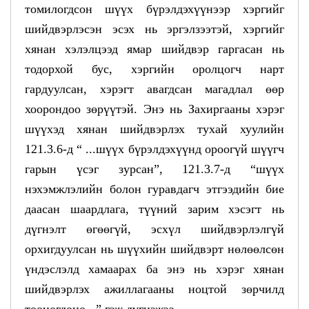
томилогдсон шүүх бүрэлдэхүүнээр хэргийг
шийдвэрлэсэн эсэх нь эргэлзээтэй, хэргийг
хянан хэлэлцээд ямар шийдвэр гаргасан нь
тодорхой бус, хэргийн оролцогч нарт
гардуулсан, хэрэгт авагдсан магадлал өөр
хоорондоо зөрүүтэй. Энэ нь Захиргааны хэрэг
шүүхэд хянан шийдвэрлэх тухай хуулийн
121.3.6-д “ ...шүүх бүрэлдэхүүнд ороогүй шүүгч
гарын үсэг зурсан”, 121.3.7-д “шүүх
нэхэмжлэлийн болон гуравдагч этгээдийн бие
даасан шаардлага, түүний зарим хэсэгт нь
дүгнэлт өгөөгүй, эсхүл шийдвэрлэлгүй
орхигдуулсан нь шүүхийн шийдвэрт нөлөөлсөн
үндэслэлд хамаарах ба энэ нь хэрэг хянан
шийдвэрлэх ажиллагааны ноцтой зөрчилд
тооцогдоно...” гэж дүгнэжээ.