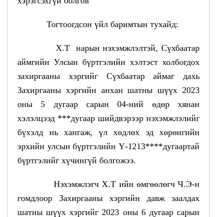
хэрэгсэхгүй болгов
Тогтоогдсон үйл баримтын тухайд:
Х.Т нарын нэхэмжлэлтэй, Сүхбаатар
аймгийн Улсын бүртгэлийн хэлтэст холбогдох
захиргааны хэргийг Сүхбаатар аймаг дахь
Захиргааны хэргийн анхан шатны шүүх 2023
оны 5 дугаар сарын 04-ний өдөр хянан
хэлэлцээд ***дугаар шийдвэрээр нэхэмжлэлийг
бүхэлд нь хангаж, үл хөдлөх эд хөрөнгийн
эрхийн улсын бүртгэлийн Ү-1213****дугаартай
бүртгэлийг хүчингүй болгожээ.
Нэхэмжлэгч Х.Т ийн өмгөөлөгч Ч.Э-н
гомдлоор Захиргааны хэргийн давж заалдах
шатны шүүх хэргийг 2023 оны 6 дугаар сарын