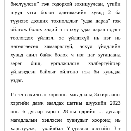
биелүүлсэн” гэж тодорхой зохицуулсан, үгийн
шууд утга болон давтамжийн хувьд 2 ба
түүнээс дээших тохиолдлыг "удаа дараа" гэж
ойлгож болох хэдий ч тэрхүү удаа дараа гэдэгт
тоологдох үйлдэл, эс үйлдэхүй нь нэг нь
нөгөөгөөсөө хамааралгүй, эсхүл үйлдлийн
хувьд адил байж болох ч нэг цаг хугацаанд
зэрэг биш, үргэлжилсэн хэлбэргүйгээр
үйлдэгдсэн байхыг ойлгоно гэж би хувьдаа
үздэг.
Гэтэл сахилгын хорооны магадлалд Захиргааны
хэргийн давж заалдах шатны шүүхийн 2023
оны 6 дугаар сарын 28-ны өдрийн ... дугаар
магадлалын хэвлэсэн хувиудыг хооронд нь
харьцуулж, тухайлбал Үндэслэл хэсгийн 3-т