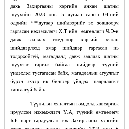
дахь Захиргааны хэргийн анхан шатны
шүүхийн 2023 оны 5 дугаар сарын 04-ний
өдрийн ***дугаар шийдвэрийг эс зөвшөөрч
гаргасан нэхэмжлэгч Х.Т ийн өмгөөлөгч Ч.Э-н
давж заалдах гомдлоор хэргийг хянан
шийдвэрлээд ямар шийдвэр гаргасан нь
тодорхойгүй, магадлалд давж заалдах шатны
шүүхээс гаргаж байгаа шийдвэр, түүний
үндэслэл тусгагдсан байх, магадлалын агуулгыг
бүрэн эхээр нь бичгээр үйлдэх шаардлагыг
хангаагүй байна.
Түүнчлэн хяналтын гомдолд хавсаргаж
ирүүлсэн нэхэмжлэгч Ү.А, түүний өмгөөлөгч
Б.Б нарт гардуулсан гэх Захиргааны хэргийн
давж заалдах шатны шүүхийн 2023 оны 6