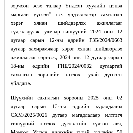
зөрчсөн эсэх талаар Үндсэн хуулийн цэцэд
маргаан үүссэн” гэх үндэслэлээр сахилгын
хэрэг хянан шийдвэрлэх ажиллагааг
түдгэлзүүлж, улмаар гишүүний 2024 оны 12
дугаар сарын 12-ны өдрийн ГЗБ/2024/0663
дугаар захирамжаар хэрэг хянан шийдвэрлэх
ажиллагааг сэргээж, 2024 оны 12 дугаар сарын
18-ны өдрийн ГНБ/2024/0032 дугаартай
сахилгын зөрчлийг нотлох тухай дүгнэлт
үйлджээ.
Шүүхийн сахилгын хорооны 2025 оны 02
дугаар сарын 13-ны өдрийн хуралдааны
СХМ/2025/0026 дугаар магадлалаар илтгэгч
гишүүний нотлох дүгнэлтийг хүлээн авч,
Монгол Улсын шүүхийн тухай хуулийн 50