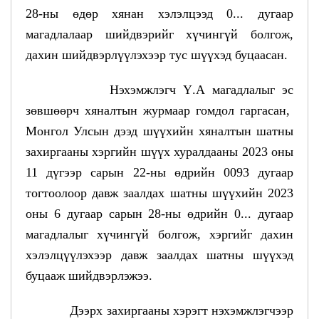
28-ны өдөр хянан хэлэлцээд 0... дугаар
магадлалаар шийдвэрийг хүчингүй болгож,
дахин шийдвэрлүүлэхээр тус шүүхэд буцаасан.
Нэхэмжлэгч Ү.А магадлалыг эс
зөвшөөрч хяналтын журмаар гомдол гаргасан,
Монгол Улсын дээд шүүхийн хяналтын шатны
захиргааны хэргийн шүүх хуралдааны 2023 оны
11 дүгээр сарын 22-ны өдрийн 0093 дугаар
тогтоолоор давж заалдах шатны шүүхийн 2023
оны 6 дугаар сарын 28-ны өдрийн 0... дугаар
магадлалыг хүчингүй болгож, хэргийг дахин
хэлэлцүүлэхээр давж заалдах шатны шүүхэд
буцааж шийдвэрлэжээ.
Дээрх захиргааны хэрэгт нэхэмжлэгчээр