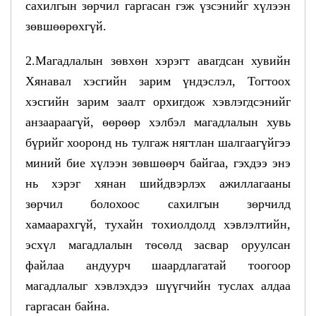
сахилгын зөрчил гаргасан гэж үзсэнийг хүлээн
зөвшөөрөхгүй.
2.Магадлалын зөвхөн хэрэгт авагдсан хувийн
Хянавал хэсгийн зарим үндэслэл, Тогтоох
хэсгийн зарим заалт орхигдож хэвлэгдсэнийг
анзаараагүй, өөрөөр хэлбэл магадлалын хувь
бүрийг хооронд нь тулгаж нягтлан шалгаагүйгээ
миний бие хүлээн зөвшөөрч байгаа, гэхдээ энэ
нь хэрэг хянан шийдвэрлэх ажиллагааны
зөрчил болохоос сахилгын зөрчилд
хамаарахгүй, тухайн тохиолдолд хэвлэлтийн,
эсхүл магадлалын төсөлд засвар оруулсан
файлаа андуурч шаардлагатай тоогоор
магадлалыг хэвлэхдээ шүүгчийн туслах алдаа
гаргасан байна.