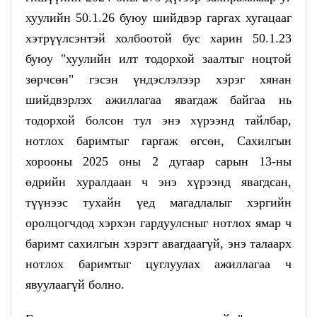
хуулийн 50.1.26 буюу шийдвэр гаргах хугацааг
хэтрүүлсэнтэй холбоотой бус харин 50.1.23
буюу "хуулийн илт тодорхой заалтыг ноцтой
зөрчсөн" гэсэн үндэслэлээр хэрэг хянан
шийдвэрлэх ажиллагаа явагдаж байгаа нь
тодорхой болсон тул энэ хүрээнд тайлбар,
нотлох баримтыг гаргаж өгсөн, Сахилгын
хорооны 2025 оны 2 дугаар сарын 13-ны
өдрийн хуралдаан ч энэ хүрээнд явагдсан,
түүнээс тухайн үед магадлалыг хэргийн
оролцогчдод хэрхэн гардуулсныг нотлох ямар ч
баримт сахилгын хэрэгт авагдаагүй, энэ талаарх
нотлох баримтыг цуглуулах ажиллагаа ч
явуулаагүй болно.