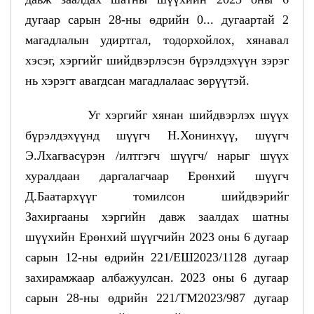
дугаар сарын 28-ны өдрийн 0... дугаартай 2
магадлалын удиртгал, тодорхойлох, хянавал
хэсэг, хэргийг шийдвэрлэсэн бүрэлдэхүүн зэрэг
нь хэрэгт авагдсан магадлалаас зөрүүтэй.
Уг хэргийг хянан шийдвэрлэх шүүх
бүрэлдэхүүнд шүүгч Н.Хонинхүү, шүүгч
Э.Лхагвасүрэн /илтгэгч шүүгч/ нарыг шүүх
хуралдаан даргалагчаар Ерөнхий шүүгч
Д.Баатархүүг томилсон шийдвэрийг
Захиргааны хэргийн давж заалдах шатны
шүүхийн Ерөнхий шүүгчийн 2023 оны 6 дугаар
сарын 12-ны өдрийн 221/ЕШ2023/1128 дугаар
захирамжаар албажуулсан. 2023 оны 6 дугаар
сарын 28-ны өдрийн 221/ТМ2023/987 дугаар