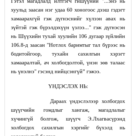
Гэтэл магадлалд илтгэгч гишүүний "...энэ нь
хуульд заасан нэг удаа 60 хоногоос дээш гэдэгт
хамаарахгүй гэж дүгнэснийг хүлээн авах нь
зүйтэй гэж бүрэлдэхүүн үзлээ..." гэж дүгнэсэн
нь Шүүхийн тухай хуулийн 106 дугаар зүйлийн
106.8-д заасан "Нотлох баримтыг тал бүрээс нь
бодитойгоор, тухайн сахилгын хэрэгт
хамааралтай, ач холбогдолтой, үнэн зөв талаас
нь үнэлнэ" гэсэнд нийцсэнгүй” гэжээ.
ҮНДЭСЛЭХ НЬ:
Дараах үндэслэлээр холбогдох
шүүгчийн гомдлыг хангаж, магадлалыг
хүчингүй болгож, шүүгч Э.Лхагвасүрэнд
холбогдох сахилгын хэргийг бүхэлд нь