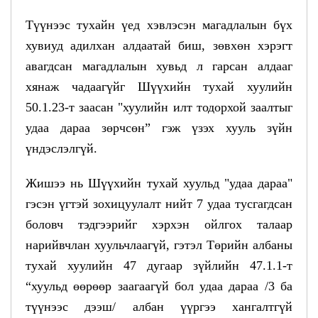
Түүнээс тухайн үед хэвлэсэн магадлалын бүх
хувиуд адилхан алдаатай биш, зөвхөн хэрэгт
авагдсан магадлалын хувьд л гарсан алдааг
хянаж чадаагүйг Шүүхийн тухай хуулийн
50.1.23-т заасан "хуулийн илт тодорхой заалтыг
удаа дараа зөрчсөн” гэж үзэх хууль зүйн
үндэслэлгүй.
Жишээ нь Шүүхийн тухай хуульд "удаа дараа"
гэсэн үгтэй зохицуулалт нийт 7 удаа тусгагдсан
боловч тэдгээрийг хэрхэн ойлгох талаар
нарийвчлан хуульчлаагүй, гэтэл Төрийн албаны
тухай хуулийн 47 дугаар зүйлийн 47.1.1-т
“хуульд өөрөөр заагаагүй бол удаа дараа /3 ба
түүнээс дээш/ албан үүргээ хангалтгүй