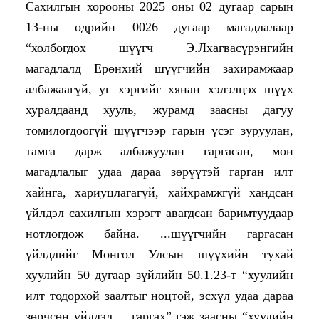
Сахилгын хорооны 2025 оны 02 дугаар сарын
13-ны өдрийн 0026 дугаар магадлалаар
“холбогдох шүүгч Э.Лхагвасүрэнгийн
магадлалд Ерөнхий шүүгчийн захирамжаар
албажаагүй, уг хэргийг хянан хэлэлцэх шүүх
хуралдаанд хууль, журамд заасны дагуу
томилогдоогүй шүүгчээр гарын үсэг зуруулан,
тамга дарж албажуулан гаргасан, мөн
магадлалыг удаа дараа зөрүүтэй гарган илт
хайнга, хариуцлагагүй, хайхрамжгүй хандсан
үйлдэл сахилгын хэрэгт авагдсан баримтуудаар
нотлогдож байна. ...шүүгчийн гаргасан
үйлдлийг Монгол Улсын шүүхийн тухай
хуулийн 50 дугаар зүйлийн 50.1.23-т “хуулийн
илт тодорхой заалтыг ноцтой, эсхүл удаа дараа
зөрчсөн үйлдэл, ...гаргах” гэж заасны “хуулийн