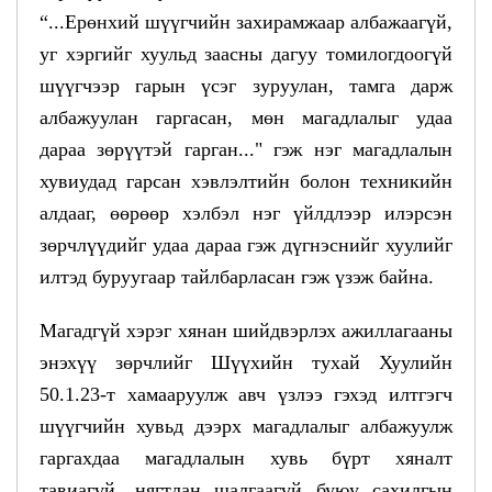
“...Ерөнхий шүүгчийн захирамжаар албажаагүй,
уг хэргийг хуульд заасны дагуу томилогдоогүй
шүүгчээр гарын үсэг зуруулан, тамга дарж
албажуулан гаргасан, мөн магадлалыг удаа
дараа зөрүүтэй гарган..." гэж нэг магадлалын
хувиудад гарсан хэвлэлтийн болон техникийн
алдааг, өөрөөр хэлбэл нэг үйлдлээр илэрсэн
зөрчлүүдийг удаа дараа гэж дүгнэснийг хуулийг
илтэд буруугаар тайлбарласан гэж үзэж байна.
Магадгүй хэрэг хянан шийдвэрлэх ажиллагааны
энэхүү зөрчлийг Шүүхийн тухай Хуулийн
50.1.23-т хамааруулж авч үзлээ гэхэд илтгэгч
шүүгчийн хувьд дээрх магадлалыг албажуулж
гаргахдаа магадлалын хувь бүрт хяналт
тавиагүй, нягтлан шалгаагүй буюу сахилгын