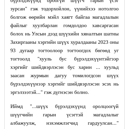
бүрэлдэхүүнд ороогүй шүүгч гарын үсэг
зурсан" гэж тодорхойлон, үүнийхээ нотолгоо
болгож өөрийн мэйл хаягт байгаа магадлалын
файлыг хуулбарлан гомдолдоо хавсаргасан
болох нь Улсын дээд шүүхийн хяналтын шатны
Захиргааны хэргийн шүүх хуралдааны 2023 оны
93 дугаар тогтоолоор тогтоогдох бөгөөд уг
тогтоолд "хууль бус бүрэлдэхүүнтэйгээр
хэргийг шийдвэрлэсэн бус харин ... хуульд
заасан журмын дагуу томилогдсон шүүх
бүрэлдэхүүнээр хэргийг шийдвэрлэсэн эсэх нь
эргэлзээтэй..." гэж дүгнэсэн болно.
Иймд "...шүүх бүрэлдэхүүнд оролцоогүй
шүүгчийн гарын үсэгтэй магадлалыг
албажуулж, нэхэмжлэгчид гардуулсан..."