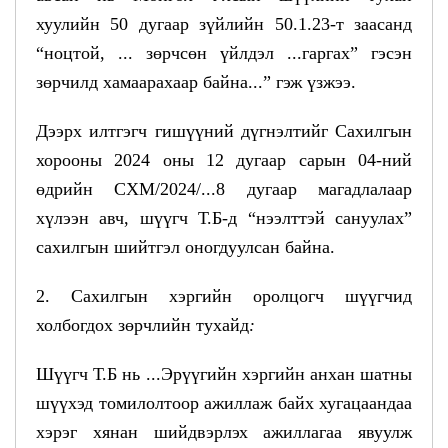
хуулийн 50 дугаар зүйлийн 50.1.23-т заасанд
“ноцтой, ... зөрчсөн үйлдэл ...гаргах” гэсэн
зөрчилд хамаарахаар байна...” гэж үзжээ.
Дээрх илтгэгч гишүүний дүгнэлтийг Сахилгын
хорооны 2024 оны 12 дугаар сарын 04-ний
өдрийн СХМ/2024/...8 дугаар магадлалаар
хүлээн авч, шүүгч Т.Б-д “нээлттэй сануулах”
сахилгын шийтгэл оногдуулсан байна.
2.
Сахилгын хэргийн оролцогч шүүгчид
холбогдох зөрчлийн тухайд
:
Шүүгч Т.Б нь ...Эрүүгийн хэргийн анхан шатны
шүүхэд томилолтоор ажиллаж байх хугацаандаа
хэрэг хянан шийдвэрлэх ажиллагаа явуулж