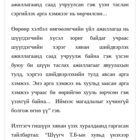
ажиллагаанд саад учруулсан гэж үзэн таслан
сэргийлэх арга хэмжээг нь өөрчилсөн...
Өөрөөр хэлбэл өмгөөлөгчийн үйл ажиллагаа нь
шүүгдэгчийн хүсэл зориг байдаг учраас
шүүгдэгчийн хэрэг хянан шийдвэрлэх
ажиллагаанд саад учруулж байна гэж үзсэн
буюу би шүүн таслах ажиллагааг явуулахын
тулд, хэргээ шийдвэрлэхийн тулд авсан арга
хэмжээ. Энэ арга хэмжээ нь хуульд заасан арга
хэмжээ учраас би өөрийгөө хууль зөрчсөн гэж
үзэхгүй байна... Иймээс магадлалыг хүчингүй
болгож өгнө үү” гэв.
Илтгэгч гишүүн хянан үзэх хуралдаанд гаргасан
тайлбартаа: “Шүүгч Т.Б-ын хувьд үнэхээр