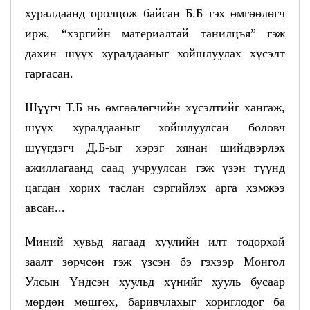
хуралдаанд оролцож байсан Б.Б гэх өмгөөлөгч
ирж, “хэргийн материалтай танилцъя” гэж
дахин шүүх хуралдааныг хойшлуулах хүсэлт
гаргасан.
Шүүгч Т.Б нь өмгөөлөгчийн хүсэлтийг хангаж,
шүүх хуралдааныг хойшлуулсан боловч
шүүгдэгч Д.Б-ыг хэрэг хянан шийдвэрлэх
ажиллагаанд саад учруулсан гэж үзэн түүнд
цагдан хорих таслан сэргийлэх арга хэмжээ
авсан...
Миний хувьд яагаад хуулийн илт тодорхой
заалт зөрчсөн гэж үзсэн бэ гэхээр Монгол
Улсын Үндсэн хуульд хүнийг хууль бусаар
мөрдөн мөшгөх, баривчлахыг хориглодог ба