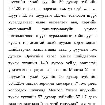
шүүхийн тухай хуулийн 50 дугаар зүйлийн
50.1.23-т заасныг зөрчсөн гэж үзэхгүй ...; ...
шүүгч Т.Б нь шүүгдэгч Д.Б-ыг товлосон шүүх
хуралдаанаас өмнө өмгөөлөгч авч, хэргийн
материалтай танилцуулаагүйн улмаас
өмгөөлөгчөөс шүүх хуралдааныг хойшлуулах
хүсэлт гаргасантай холбогдуулан хэрэг хянан
шийдвэрлэх ажиллагаанд саад учруулсан гэж
дүгнэж Эрүүгийн хэрэг хянан шийдвэрлэх
тухай хуулийн 14.9 дүгээр зүйлд заагаагүй
үндэслэлээр цагдан хорьсон нь Монгол Улсын
шүүхийн тухай хуулийн 50 дугаар зүйлийн
50.1.23-т заасан зөрчилд хамаарна...” гэж үзээд
холбогдох шүүгчид Монгол Улсын шүүхийн
тухай хуулийн 57 дугаар зүйлийн 57.1.7 дахь
заалтад зааснаар “нээлттэй сануулах” сахилгын