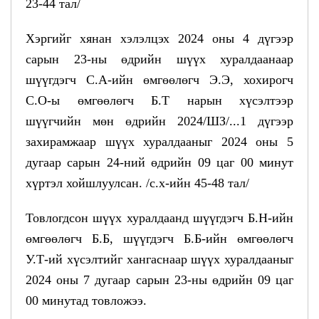
23-44 тал/
Хэргийг хянан хэлэлцэх 2024 оны 4 дүгээр
сарын 23-ны өдрийн шүүх хуралдаанаар
шүүгдэгч С.А-ийн өмгөөлөгч Э.Э, хохирогч
С.О-ы өмгөөлөгч Б.Т нарын хүсэлтээр
шүүгчийн мөн өдрийн 2024/ШЗ/...1 дүгээр
захирамжаар шүүх хуралдааныг 2024 оны 5
дугаар сарын 24-ний өдрийн 09 цаг 00 минут
хүртэл хойшлуулсан. /с.х-ийн 45-48 тал/
Товлогдсон шүүх хуралдаанд шүүгдэгч Б.Н-ийн
өмгөөлөгч Б.Б, шүүгдэгч Б.Б-ийн өмгөөлөгч
У.Т-ий хүсэлтийг хангаснаар шүүх хуралдааныг
2024 оны 7 дугаар сарын 23-ны өдрийн 09 цаг
00 минутад товложээ.