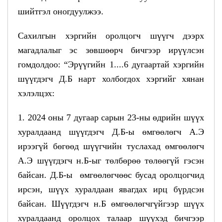
шийтгэл оногдуулжээ.
Сахилгын хэргийн оролцогч шүүгч дээрх
магадлалыг эс зөвшөөрч бичгээр ирүүлсэн
гомдолдоо: “Эрүүгийн 1....6 дугаартай хэргийн
шүүгдэгч Д.Б нарт холбогдох хэргийг хянан
хэлэлцэх:
1. 2024 оны 7 дугаар сарын 23-ны өдрийн шүүх
хуралдаанд шүүгдэгч Д.Б-ы өмгөөлөгч А.Э
ирээгүй бөгөөд шүүгчийн туслахад өмгөөлөгч
А.Э шүүгдэгч н.Б-ыг төлбөрөө төлөөгүй гэсэн
байсан. Д.Б-ы өмгөөлөгчөөс бусад оролцогчид
ирсэн, шүүх хуралдаан явагдах ирц бүрдсэн
байсан. Шүүгдэгч н.Б өмгөөлөгчгүйгээр шүүх
хуралдаанд оролцох талаар шүүхэд бичгээр