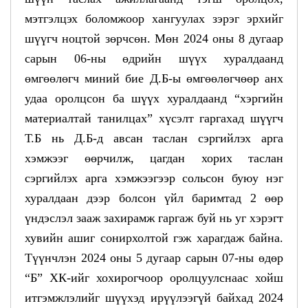
мэтгэлцэх боломжоор хангуулах зэрэг эрхийг
шүүгч ноцтой зөрчсөн. Мөн 2024 оны 8 дугаар
сарын 06-ны өдрийн шүүх хуралдаанд
өмгөөлөгч миний бие Д.Б-ы өмгөөлөгчөөр анх
удаа оролцсон ба шүүх хуралдаанд “хэргийн
материалтай танилцах” хүсэлт гаргахад шүүгч
Т.Б нь Д.Б-д авсан таслан сэргийлэх арга
хэмжээг өөрчилж, цагдан хорих таслан
сэргийлэх арга хэмжээгээр сольсон буюу нэг
хуралдаан дээр болсон үйл баримтад 2 өөр
үндэслэл зааж захирамж гаргаж буй нь уг хэрэгт
хувийн ашиг сонирхолтой гэж харагдаж байна.
Түүнчлэн 2024 оны 5 дугаар сарын 07-ны өдөр
“Б” ХК-ийг хохирогчоор оролцуулснаас хойш
итгэмжлэлийг шүүхэд ирүүлээгүй байхад 2024