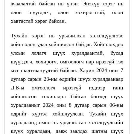
ачаалалтай байсан нь үнэн. Энэхүү хэрэг нь
олон шүүгдэгч, олон хохирогчтой, олон
хавтастай хэрэг байсан.
Тухайн хэрэг нь урьдчилсан хэлэлцүүлгээс
хойш олон удаа хойшилсон байдаг. Хойшлохдоо
улсын яллагч шүүх хуралдаантай, бусад
шүүгдэгч, хохирогч, өмгөөлөгч нар ирээгүй гэх
мэт шалтгаануудтай байсан. Харин 2024 оны 7
дугаар сарын 23-ны өдрийн шүүх хуралдаанаар
Д.Б-ы өмгөөлөгч ирээгүй гэдгээр ганц
хойшилсон тохиолдол байгаа бөгөөд шүүх
хуралдааныг 2024 оны 8 дугаар сарын 06-ны
өдрийг хүртэл хойшлуулсан. Тухайн шүүх
хуралдаанд өмнө нь урьдчилсан хэлэлцүүлгийн
шүүх хуралдаан, давж заалдах шатны шүүх