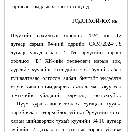
гаргасан гомдлыг хянан хэлэлцээд
ТОДОРХОЙЛОХ нь:
Шүүхийн сахилгын хорооны 2024 оны 12
дугаар сарын 04-ний өдрийн СХМ/2024/...8
дугаар магадлалаар: “...Тус эрүүгийн хэрэгт
оролцох “Б” ХК-ийн төлөөлөгч нарын эрх,
үүргийг хуулийн этгээдийн эрх бүхий албан
тушаалтнаас олгосон албан бичгийг үндэслэн
хэрэг хянан шийдвэрлэх ажиллагааг явуулсан
шүүгчийн үйлдлийг зөрчилд тооцохгүй...;
...Шүүх хуралдааныг товлох хугацааг хуульд
нарийвчлан тодорхойлоогүй тул Эрүүгийн хэрэг
хянан шийдвэрлэх тухай хуулийн 34.16 дугаар
зүйлийн 2 дахь хэсэгт заасныг зөрчөөгүй гэж