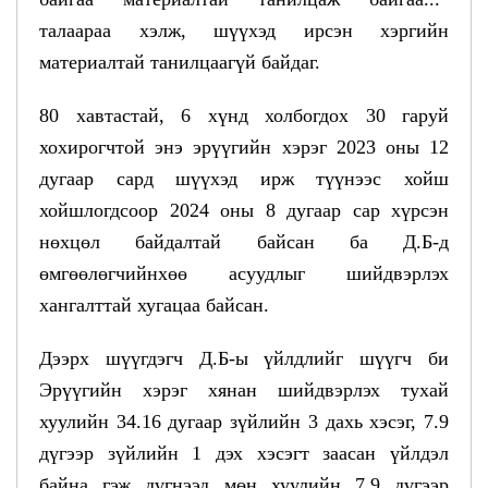
талаараа хэлж, шүүхэд ирсэн хэргийн
материалтай танилцаагүй байдаг.
80 хавтастай, 6 хүнд холбогдох 30 гаруй
хохирогчтой энэ эрүүгийн хэрэг 2023 оны 12
дугаар сард шүүхэд ирж түүнээс хойш
хойшлогдсоор 2024 оны 8 дугаар сар хүрсэн
нөхцөл байдалтай байсан ба Д.Б-д
өмгөөлөгчийнхөө асуудлыг шийдвэрлэх
хангалттай хугацаа байсан.
Дээрх шүүгдэгч Д.Б-ы үйлдлийг шүүгч би
Эрүүгийн хэрэг хянан шийдвэрлэх тухай
хуулийн 34.16 дугаар зүйлийн 3 дахь хэсэг, 7.9
дүгээр зүйлийн 1 дэх хэсэгт заасан үйлдэл
байна гэж дүгнээд мөн хуулийн 7.9 дүгээр