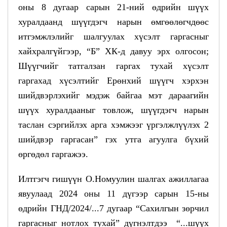
оны 8 дугаар сарын 21-ний өдрийн шүүх
хуралдаанд шүүгдэгч нарын өмгөөлөгчдөөс
итгэмжлэлийг шалгуулах хүсэлт гаргасныг
хайхралгүйгээр, “Б” ХК-д давуу эрх олгосон;
Шүүгчийг татгалзан гаргах тухай хүсэлт
гаргахад хүсэлтийг Ерөнхий шүүгч хэрхэн
шийдвэрлэхийг мэдэж байгаа мэт дараагийн
шүүх хуралдааныг товлож, шүүгдэгч нарын
таслан сэргийлэх арга хэмжээг үргэлжлүүлэх 2
шийдвэр гаргасан” гэх утга агуулга бүхий
өргөдөл гаргажээ.
Илтгэгч гишүүн О.Номуулин шалгах ажиллагаа
явуулаад 2024 оны 11 дүгээр сарын 15-ны
өдрийн ГНД/2024/...7 дугаар “Сахилгын зөрчил
гаргасныг нотлох тухай” дүгнэлтдээ “...шүүх