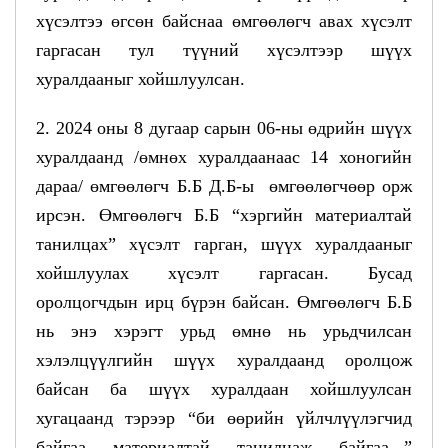
хүсэлтээ өгсөн байснаа өмгөөлөгч авах хүсэлт
гаргасан тул түүний хүсэлтээр шүүх
хуралдааныг хойшлуулсан.
2. 2024 оны 8 дугаар сарын 06-ны өдрийн шүүх
хуралдаанд /өмнөх хуралдаанаас 14 хоногийн
дараа/ өмгөөлөгч Б.Б Д.Б-ы өмгөөлөгчөөр орж
ирсэн. Өмгөөлөгч Б.Б “хэргийн материалтай
танилцах” хүсэлт гарган, шүүх хуралдааныг
хойшлуулах хүсэлт гаргасан. Бусад
оролцогчдын ирц бүрэн байсан. Өмгөөлөгч Б.Б
нь энэ хэрэгт урьд өмнө нь урьдчилсан
хэлэлцүүлгийн шүүх хуралдаанд оролцож
байсан ба шүүх хуралдаан хойшлуулсан
хугацаанд тэрээр “би өөрийн үйлчлүүлэгчид
байгаа материалтай танилцаж байгаа...”