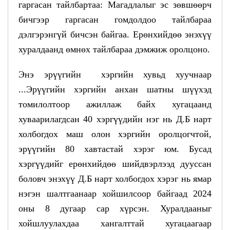
гаргасан тайлбартаа: Магадлалыг эс зөвшөөрч
бичгээр гаргасан гомдолдоо тайлбараа
дэлгэрэнгүй бичсэн байгаа. Ерөнхийдөө энэхүү
хуралдаанд өмнөх тайлбараа дэмжиж оролцоно.
Энэ эрүүгийн хэргийн хувьд хуучнаар
...Эрүүгийн хэргийн анхан шатны шүүхэд
томилолтоор ажиллаж байх хугацаанд
хуваарилагдсан 40 хэргүүдийн нэг нь Д.Б нарт
холбогдох маш олон хэргийн оролцогчтой,
эрүүгийн 80 хавтастай хэрэг юм. Бусад
хэргүүдийг ерөнхийдөө шийдвэрлээд дууссан
боловч энэхүү Д.Б нарт холбогдох хэрэг нь ямар
нэгэн шалтгаанаар хойшилсоор байгаад 2024
оны 8 дугаар сар хүрсэн. Хуралдааныг
хойшлуулахдаа хангалттай хугацаагаар