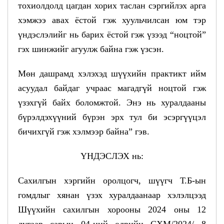
тохиолдолд цагдан
хорих таслан сэргийлэх арга
хэмжээ авах ёстой гэж хуульчилсан юм тэр
үндэслэлийг нь барих ёстой гэж үзээд “ноцтой”
гэх шинжийг агуулж байна гэж үзсэн.
Мөн дашрамд хэлэхэд шүүхийн практикт ийм
асуудал байдаг учраас магадгүй ноцтой гэж
үзэхгүй байх боломжтой. Энэ нь хуралдааны
бүрэлдэхүүний бүрэн эрх тул би эсэргүүцэл
бичихгүй гэж хэлмээр байна” гэв.
ҮНДЭСЛЭХ нь:
Сахилгын хэргийн оролцогч, шүүгч Т.Б-ын
гомдлыг
хянан үзэх хуралдаанаар хэлэлцээд
Шүүхийн сахилгын хорооны 2024 оны 12
дугаар сарын 04-ний өдрийн СХМ/2024/...8