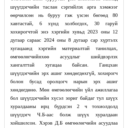
шүүгдэгчийн таслан сэргийлэх арга хэмжээг
өөрчилсөн нь буруу гэж үзсэн бөгөөд 80
хавтастай, 6 хүнд холбогдох, 30 гаруй
хохирогчтой энэ хэргийн хувьд 2023 оны 12
дугаар сараас 2024 оны 8 дугаар сар хүртэлх
хугацаанд хэргийн материалтай танилцах,
өмгөөлөгчийнхөө асуудлыг шийдвэрлэх
хангалттай хугацаа байсан. Ганцхан
шүүгдэгчийн эрх ашиг хөндөгдөхгүй, хохирогч
болон бусад оролцогч нарын эрх ашиг
хөндөгдөнө. Мөн өмгөөлөгчийн үйл ажиллагаа
бол шүүгдэгчийн хүсэл зориг байдаг тул шүүх
хуралдааны ирц бүрдсэн 2 ч тохиолдолд
шүүгдэгч Ч.Б-аас болж шүүх хуралдаан
хойшилсон. Хэрэв Д.Б өмгөөлөгчийн асуудлаа