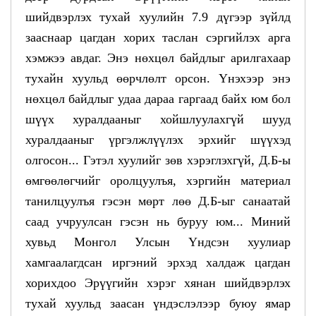
шийдвэрлэх тухай хуулийн 7.9 дүгээр зүйлд
зааснаар цагдан хорих таслан сэргийлэх арга
хэмжээ авдаг. Энэ нөхцөл байдлыг арилгахаар
тухайн хуульд өөрчлөлт орсон. Үнэхээр энэ
нөхцөл байдлыг удаа дараа гаргаад байх юм бол
шүүх хуралдааныг хойшлуулахгүй шууд
хуралдааныг үргэлжлүүлэх эрхийг шүүхэд
олгосон... Гэтэл хуулийг зөв хэрэглэхгүй, Д.Б-ы
өмгөөлөгчийг оролцуулъя, хэргийн материал
танилцуулъя гэсэн мөрт лөө Д.Б-ыг санаатай
саад учруулсан гэсэн нь буруу юм... Миний
хувьд Монгол Улсын Үндсэн хуулиар
хамгаалагдсан иргэний эрхэд халдаж цагдан
хорихдоо Эрүүгийн хэрэг хянан шийдвэрлэх
тухай хуульд заасан үндэслэлээр буюу ямар