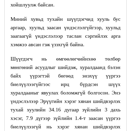
хойшлуулж байсан.
Миний хувьд тухайн шүүгдэгчид хууль бус
аргаар, хуульд заасан үндэслэлгүйгээр, хуульд
заагаагүй үндэслэлээр таслан сэргийлэх арга
хэмжээ авсан гэж үзэхгүй байна.
Шүүгдэгч нь өмгөөлөгчийнхөө төлбөр
мөнгөний асуудлыг шийдэж, хуралдаанд бэлэн
байх үүрэгтэй бөгөөд энэхүү үүргээ
биелүүлээгүйгээс ирц бүрдсэн шүүх
хуралдааныг явуулах боломжгүй болгосон. Энэ
үндэслэлээр Эрүүгийн хэрэг хянан шийдвэрлэх
тухай хуулийн 34.16 дугаар зүйлийн 3 дахь
хэсэг, 7.9 дүгээр зүйлийн 1.4-т заасан үүргээ
биелүүлээгүй нь хэрэг хянан шийдвэрлэх