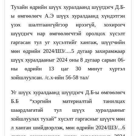
Тухайн өдрийн шүүх хуралдаанд шүүгдэгч Д.Б-
ы өмгөөлөгч А.Э шүүх хуралдаанд хүндэтгэн
үзэх шалтгаангүйгээр ирээгүй, хохирогч
шүүгдэгч нар өмгөөлөгчтэй оролцох хүсэлт
гаргасан тул уг хүсэлтийг хангаж, шүүгчийн
мөн өдрийн 2024/ШЗ/....5 дугаар захирамжаар
шүүх хуралдааныг 2024 оны 8 дугаар сарын 06-
ны өдрийн 13 цаг 30 минут хүртэл
хойшлуулсан. /с.х-ийн 56-58 тал/
Уг шүүх хуралдаанд шүүгдэгч Д.Б-ы өмгөөлөгч
Б.Б “хэргийн материалтай танилцах
шаардлагатай тул шүүх хуралдааныг
хойшлуулах тухай” хүсэлт гаргасныг шүүгч мөн
л ханган шийдвэрлэж, мөн өдрийн 2024/ШЗ/...6