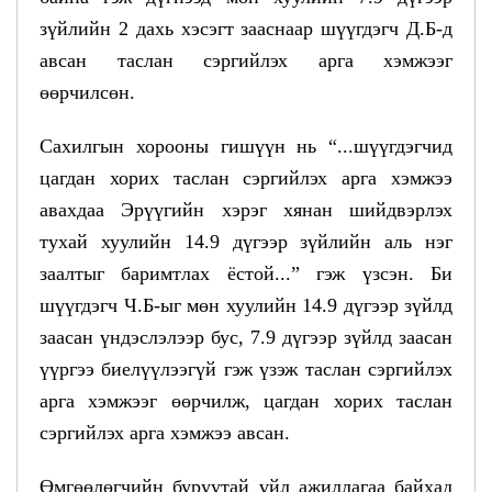
зүйлийн 2 дахь хэсэгт зааснаар шүүгдэгч Д.Б-д
авсан таслан сэргийлэх арга хэмжээг
өөрчилсөн.
Сахилгын хорооны гишүүн нь “...шүүгдэгчид
цагдан хорих таслан сэргийлэх арга хэмжээ
авахдаа Эрүүгийн хэрэг хянан шийдвэрлэх
тухай хуулийн 14.9 дүгээр зүйлийн аль нэг
заалтыг баримтлах ёстой...” гэж үзсэн. Би
шүүгдэгч Ч.Б-ыг мөн хуулийн 14.9 дүгээр зүйлд
заасан үндэслэлээр бус, 7.9 дүгээр зүйлд заасан
үүргээ биелүүлээгүй гэж үзэж таслан сэргийлэх
арга хэмжээг өөрчилж, цагдан хорих таслан
сэргийлэх арга хэмжээ авсан.
Өмгөөлөгчийн буруутай үйл ажиллагаа байхад