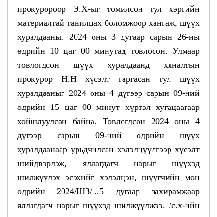
прокуророор Э.Х-ыг томилсон тул хэргийн
материалтай танилцах боломжоор хангаж, шүүх
хуралдааныг 2024 оны 3 дугаар сарын 26-ны
өдрийн 10 цаг 00 минутад товлосон. Улмаар
товлогдсон шүүх хуралдаанд хяналтын
прокурор Н.Н хүсэлт гаргасан тул шүүх
хуралдааныг 2024 оны 4 дүгээр сарын 09-ний
өдрийн 15 цаг 00 минут хүртэл хугацаагаар
хойшлуулсан байна. Товлогдсон 2024 оны 4
дүгээр сарын 09-ний өдрийн шүүх
хуралдаанаар урьдчилсан хэлэлцүүлгээр хүсэлт
шийдвэрлэж, яллагдагч нарыг шүүхэд
шилжүүлэх эсэхийг хэлэлцэн, шүүгчийн мөн
өдрийн 2024/ШЗ/...5 дугаар захирамжаар
яллагдагч нарыг шүүхэд шилжүүлжээ. /с.х-ийн