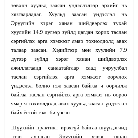
зөвхөн хуульд заасан үндэслэлээр эрхийг нь
хязгаарладаг. Хуульд заасан үндэслэл нь
Эрүүгийн хэрэг хянан шийдвэрлэх тухай
хуулийн 14.9 дүгээр зүйлд цагдан хорих таслан
сэргийлэх арга хэмжээг ямар тохиолдолд авах
талаар заасан. Хэдийгээр мөн хуулийн 7.9
дүгээр зүйлд хэрэг хянан шийдвэрлэх
ажиллагаанд санаатайгаар саад учруулбал
таслан сэргийлэх арга хэмжээг өөрчлөх
үндэслэл болно гэж заасан байгаа ч өөрчилж
байгаа таслан сэргийлэх арга хэмжээ нь өөрөө
ямар ч тохиолдолд авах хуульд заасан үндэслэл
байх ёстой гэж би үзсэн...
Шүүхийн практикт ирэхгүй байгаа шүүгдэгчид
дээр дурдсан Эрүүгийн хэрэг хянан