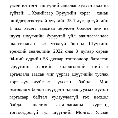
үзсэн илтгэгч гишүүний саналыг хүлээн авах нь
зүйтэй; ...Хэдийгээр Эрүүгийн хэрэг хянан
шийдвэрлэх тухай хуулийн 35.1 дүгээр зүйлийн
1 дэх хэсэгт заасныг зөрчсөн боловч энэ нь
шууд шүүгчийн буруутай үйл ажиллагаанаас
шалтгаалсан гэж үзэхгүй бөгөөд Шүүхийн
ерөнхий зөвлөлийн 2022 оны 3 дугаар сарын
04-ний өдрийн 53 дугаар тогтоолоор баталсан
Эрүүгийн хэргийн хөдөлгөөний нийтлэг
аргачлалд заасан чиг үүргээ шүүгчийн туслах
хэрэгжүүлээгүйгээс үүссэн байна. Мөн
өмгөөлөгч болон шүүгдэгч нараас уулзах хүсэлт
гаргасаар байтал уулзуулаагүй гэх нөхцөл
байдал шалгах ажиллагааны хүрээнд
тогтоогдоогүй тул шүүгчийг Монгол Улсын