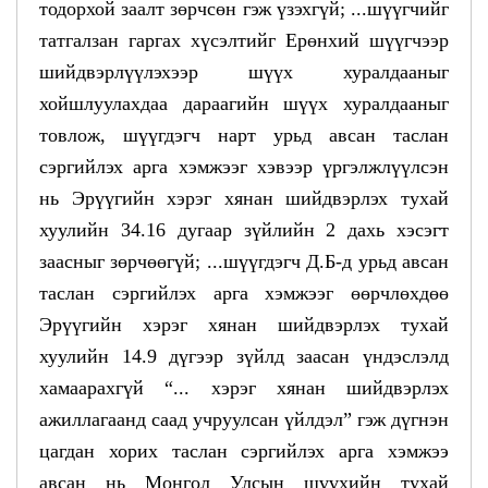
тодорхой заалт зөрчсөн гэж үзэхгүй; ...шүүгчийг
татгалзан гаргах хүсэлтийг Ерөнхий шүүгчээр
шийдвэрлүүлэхээр шүүх хуралдааныг
хойшлуулахдаа дараагийн шүүх хуралдааныг
товлож, шүүгдэгч нарт урьд авсан таслан
сэргийлэх арга хэмжээг хэвээр үргэлжлүүлсэн
нь Эрүүгийн хэрэг хянан шийдвэрлэх тухай
хуулийн 34.16 дугаар зүйлийн 2 дахь хэсэгт
заасныг зөрчөөгүй; ...шүүгдэгч Д.Б-д урьд авсан
таслан сэргийлэх арга хэмжээг өөрчлөхдөө
Эрүүгийн хэрэг хянан шийдвэрлэх тухай
хуулийн 14.9 дүгээр зүйлд заасан үндэслэлд
хамаарахгүй “... хэрэг хянан шийдвэрлэх
ажиллагаанд саад учруулсан үйлдэл” гэж дүгнэн
цагдан хорих таслан сэргийлэх арга хэмжээ
авсан нь Монгол Улсын шүүхийн тухай