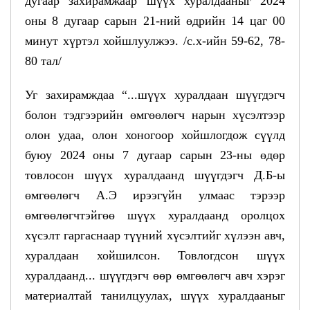
дугаар захирамжаар шүүх хуралдааныг 2024
оны 8 дугаар сарын 21-ний өдрийн 14 цаг 00
минут хүртэл хойшлуулжээ. /с.х-ийн 59-62, 78-
80 тал/
Уг захирамждаа “...шүүх хуралдаан шүүгдэгч
болон тэдгээрийн өмгөөлөгч нарын хүсэлтээр
олон удаа, олон хоногоор хойшлогдож сүүлд
буюу 2024 оны 7 дугаар сарын 23-ны өдөр
товлосон шүүх хуралдаанд шүүгдэгч Д.Б-ы
өмгөөлөгч А.Э ирээгүйн улмаас тэрээр
өмгөөлөгчтэйгөө шүүх хуралдаанд оролцох
хүсэлт гаргаснаар түүний хүсэлтийг хүлээн авч,
хуралдаан хойшилсон. Товлогдсон шүүх
хуралдаанд... шүүгдэгч өөр өмгөөлөгч авч хэрэг
материалтай танилцуулах, шүүх хуралдааныг