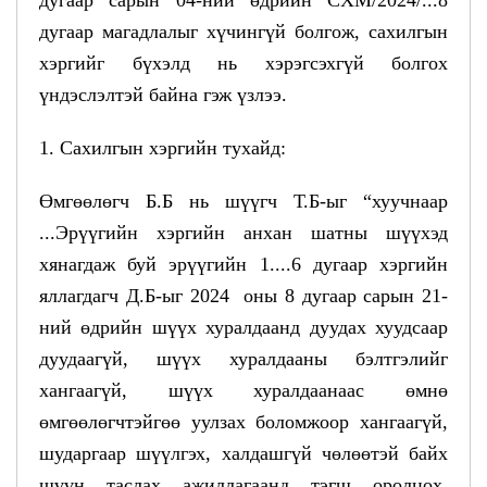
дугаар магадлалыг хүчингүй болгож, сахилгын
хэргийг бүхэлд нь хэрэгсэхгүй болгох
үндэслэлтэй байна гэж үзлээ.
1. Сахилгын хэргийн тухайд:
Өмгөөлөгч Б.Б нь шүүгч Т.Б-ыг “хуучнаар
...Эрүүгийн хэргийн анхан шатны шүүхэд
хянагдаж буй эрүүгийн 1....6 дугаар хэргийн
яллагдагч Д.Б-ыг 2024 оны 8 дугаар сарын 21-
ний өдрийн шүүх хуралдаанд дуудах хуудсаар
дуудаагүй, шүүх хуралдааны бэлтгэлийг
хангаагүй, шүүх хуралдаанаас өмнө
өмгөөлөгчтэйгөө уулзах боломжоор хангаагүй,
шударгаар шүүлгэх, халдашгүй чөлөөтэй байх
шүүн таслах ажиллагаанд тэгш оролцох,