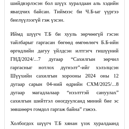
шийдвэрлэсэн бол шүүх хуралдаан аль хэдийн
явагдчих байсан. Тиймээс би Ч.Б-ыг үүргээ
биелүүлээгүй гэж үзсэн.
Иймд шүүгч Т.Б би хууль зөрчөөгүй гэсэн
тайлбарыг гаргасан бөгөөд өмгөөлөгч Б.Б-ийн
өргөдлийн дагуу үйлдсэн илтгэгч гишүүний
ГНД/2024/...7 дугаар “Сахилгын зөрчил
гаргасныг нотлох дүгнэлт”-ийг хэлэлцсэн
Шүүхийн сахилгын хорооны 2024 оны 12
дугаар сарын 04-ний өдрийн СХМ/2025/...8
дугаар магадлалаар “нээлттэй сануулах”
сахилгын шийтгэл оногдуулсанд миний бие эс
зөвшөөрч гомдол гаргаж байна” гэжээ.
Холбогдох шүүгч Т.Б хянан үзэх хуралдаанд