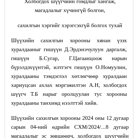
Холбогдох шүүгчийн гомдлыг хангаж,
магадлалыг хүчингүй болгон,
сахилгын хэргийг хэрэгсэхгүй болгох тухай
Шүүхийн сахилгын хорооны хянан үзэх
хуралдааныг гишүүн Д.Эрдэнэчулуун даргалж,
гишүүн Б.Сугар, Г.Цагаанцоож нарын
бүрэлдэхүүнтэй, илтгэгч гишүүн О.Номуулин,
хуралдааны тэмдэглэл хөтлөгчөөр хуралдаан
хариуцсан ахлах мэргэжилтэн А.Н, холбогдох
шүүгч Т.Б нарыг оролцуулан тус хорооны
хуралдааны танхимд нээлттэй хийв.
Шүүхийн сахилгын хорооны 2024 оны 12 дугаар
сарын 04-ний өдрийн СХМ/2024/...8 дугаар
магадлалыг эс зөвшөөрч, холбогдох шүүгчийн