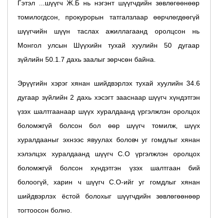
Гэтэл ...шүүгч Ж.Б нь нэгэнт шүүгчдийн зөвлөгөөнөөр
томилогдсон, прокурорын татгалзлаар өөрчлөгдөөгүй
шүүгчийн шүүн таслах ажиллагаанд оролцсон нь
Монгол улсын Шүүхийн тухай хуулийн 50 дугаар
зүйлийн 50.1.7 дахь заалыг зөрчсөн байна.
Эрүүгийн хэрэг хянан шийдвэрлэх тухай хуулийн 34.6
дугаар зүйлийн 2 дахь хэсэгт зааснаар шүүгч хүндэтгэн
үзэх шалтгаанаар шүүх хуралдаанд үргэлжлэн оролцох
боломжгүй болсон бол өөр шүүгч томилж, шүүх
хуралдааныг эхнээс явуулах боловч уг гомдлыг хянан
хэлэлцэх хуралдаанд шүүгч С.О үргэлжлэн оролцох
боломжгүй болсон хүндэтгэн үзэх шалтгаан бий
болоогүй, харин ч шүүгч С.О-ийг уг гомдлыг хянан
шийдвэрлэх ёстой болохыг шүүгчдийн зөвлөгөөнөөр
тогтоосон болно.