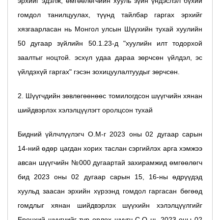
эрхийг эдэлж, өмгөөлөгчийн хууль зүйн үндэслэл бүхий
гомдол танилцуулах, түүнд тайлбар гаргах эрхийг
хязгаарласан нь Монгол улсын Шүүхийн тухай хуулийн
50 дугаар зүйлийн 50.1.23-д "хуулийн илт тодорхой
заалтыг ноцтой. эсхүл удаа дараа зөрчсөн үйлдэл, эс
үйлдэхүй гаргах" гэсэн зохицуулалтуудыг зөрчсөн.
2. Шүүгчдийн зөвлөгөөнөөс томилогдсон шүүгчийн хянан
шийдвэрлэх хэлэлцүүлэгт оролцсон тухай
Бидний үйлчлүүлэгч О.М-г 2023 оны 02 дугаар сарын
14-ний өдөр цагдан хорих таслан сэргийлэх арга хэмжээ
авсан шүүгчийн №000 дугаартай захирамжид өмгөөлөгч
бид 2023 оны 02 дугаар сарын 15, 16-ны өдрүүдэд
хуульд заасан эрхийн хүрээнд гомдол гаргасан бөгөөд
гомдлыг хянан шийдвэрлэх шүүхийн хэлэлцүүлгийг
Ерөнхий шүүгчийг түр орлох шүүгч С.О нь 2023 оны 02