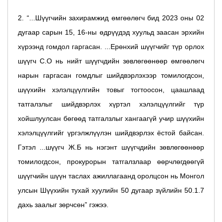
2. “...Шүүгчийн захирамжид өмгөөлөгч бид 2023 оны 02
дугаар сарын 15, 16-ны өдрүүдэд хуульд заасан эрхийн
хүрээнд гомдол гаргасан. ...Ерөнхий шүүгчийг түр орлох
шүүгч С.О нь нийт шүүгчдийн зөвлөгөөнөөр өмгөөлөгч
нарын гаргасан гомдлыг шийдвэрлэхээр томилогдсон,
шүүхийн хэлэлцүүлгийн товыг тогтоосон, цаашлаад
татгалзлыг шийдвэрлэх хүртэл хэлэлцүүлгийг түр
хойшлуулсан бөгөөд татгалзлыг хангаагүй учир шүүхийн
хэлэлцүүлгийг үргэлжлүүлэн шийдвэрлэх ёстой байсан.
Гэтэл ...шүүгч Ж.Б нь нэгэнт шүүгчдийн зөвлөгөөнөөр
томилогдсон, прокурорын татгалзлаар өөрчлөгдөөгүй
шүүгчийн шүүн таслах ажиллагаанд оролцсон нь Монгол
улсын Шүүхийн тухай хуулийн 50 дугаар зүйлийн 50.1.7
дахь заалыг зөрчсөн” гэжээ.