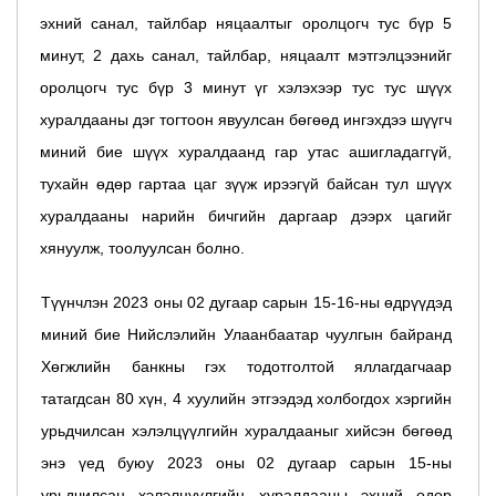
эхний санал, тайлбар няцаалтыг оролцогч тус бүр 5
минут, 2 дахь санал, тайлбар, няцаалт мэтгэлцээнийг
оролцогч тус бүр 3 минут үг хэлэхээр тус тус шүүх
хуралдааны дэг тогтоон явуулсан бөгөөд ингэхдээ шүүгч
миний бие шүүх хуралдаанд гар утас ашигладаггүй,
тухайн өдөр гартаа цаг зүүж ирээгүй байсан тул шүүх
хуралдааны нарийн бичгийн даргаар дээрх цагийг
хянуулж, тоолуулсан болно.
Түүнчлэн 2023 оны 02 дугаар сарын 15-16-ны өдрүүдэд
миний бие Нийслэлийн Улаанбаатар чуулгын байранд
Хөгжлийн банкны гэх тодотголтой яллагдагчаар
татагдсан 80 хүн, 4 хуулийн этгээдэд холбогдох хэргийн
урьдчилсан хэлэлцүүлгийн хуралдааныг хийсэн бөгөөд
энэ үед буюу 2023 оны 02 дугаар сарын 15-ны
урьдчилсан хэлэлцүүлгийн хуралдааны эхний өдөр