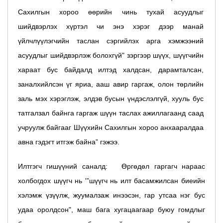
Сахилгын хороо өөрийн чинь тухай асуудлыг
шийдвэрлэх хүртэл чи энэ хэрэг дээр манай
үйлчлүүлэгчийн таслан сэргийлэх арга хэмжээний
асуудлыг шийдвэрлэж болохгүй" зэргээр шүүх, шүүгчийн
хараат бус байдалд илтэд халдсан, дарамталсан,
заналхийлсэн үг яриа, ааш авир гаргаж, олон төрлийн
заль мэх хэрэглэж, элдэв бусын үндэслэлгүй, хууль бус
татгалзал байнга гаргаж шүүн таслах ажиллагаанд саад
учруулж байгааг Шүүхийн Сахилгын хороо анхааралдаа
авна гэдэгт итгэж байна” гэжээ.
Илтгэгч гишүүний саналд:
Өргөдөл гаргагч нараас
холбогдох шүүгч нь '”шүүгч нь илт басамжилсан биеийн
хэлэмж үзүүлж, жуумалзаж инээсэн, гар утсаа нэг бус
удаа оролдсон", маш бага хугацаагаар буюу гомдлыг