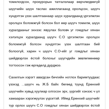
томилогдсон, прокурорын татгалзлаар өөрчлөгдөөгүй
шүүгчийн шүүн таслах ажиллагаанд оролцсон, шүүгч
хүндэтгэн үзэх шалтгаанаар шүүх хуралдаанд үргэлжлэн
оролцох боломжгүй болсон бол өөр шүүгч томилж, шүүх
хуралдааныг эхнээс явуулах боловч уг гомдлыг хянан
хэлэлцэх хуралдаанд шүүгч С.О үргэлжлэн оролцох
боломжгүй болсон хүндэтгэн үзэх шалтгаан бий
болоогүй, харин ч шүүгч С.О-ийг уг гомдлыг хянан
шийдвэрлэх ёстой болохыг шүүгчдийн зөвлөгөөнөөр
тогтоосон гэж өргөдөлд дурджээ.
Сахилгын хэрэгт авагдсан бичгийн нотлох баримтуудаас
үзэхэд ...шүүгч нь Ж.Б байх бөгөөд түүнд Ерөнхий
шүүгчийн хувьд хуулиар олгосон эрх, үүргийг хэнээс ч үл
хамааран хэрэгжүүлэх үүрэгтэй. Иймд Ерөнхий шүүгчийг
түр орлох шүүгч С.О гомдлыг хянан шийдвэрлэх ёстой