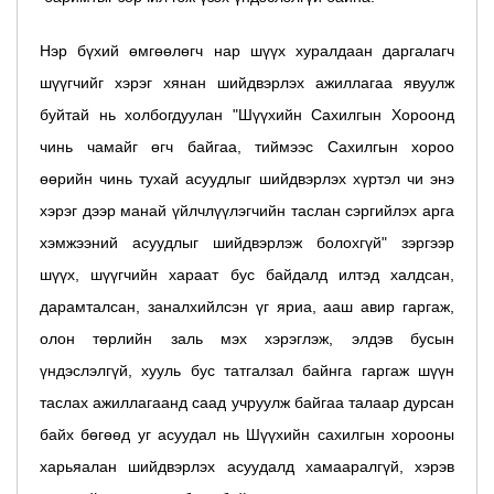
Нэр бүхий өмгөөлөгч нар шүүх хуралдаан даргалагч
шүүгчийг хэрэг хянан шийдвэрлэх ажиллагаа явуулж
буйтай нь холбогдуулан "Шүүхийн Сахилгын Хороонд
чинь чамайг өгч байгаа, тиймээс Сахилгын хороо
өөрийн чинь тухай асуудлыг шийдвэрлэх хүртэл чи энэ
хэрэг дээр манай үйлчлүүлэгчийн таслан сэргийлэх арга
хэмжээний асуудлыг шийдвэрлэж болохгүй" зэргээр
шүүх, шүүгчийн хараат бус байдалд илтэд халдсан,
дарамталсан, заналхийлсэн үг яриа, ааш авир гаргаж,
олон төрлийн заль мэх хэрэглэж, элдэв бусын
үндэслэлгүй, хууль бус татгалзал байнга гаргаж шүүн
таслах ажиллагаанд саад учруулж байгаа талаар дурсан
байх бөгөөд уг асуудал нь Шүүхийн сахилгын хорооны
харьяалан шийдвэрлэх асуудалд хамааралгүй, хэрэв