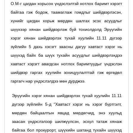
О.М-г цагдан хорьсон үндэслэлтэй нотлох баримт хэрэгт
байгаа гэж бодож, таамаглаж гомдлыг шийдвэрлэсэн,
хүнийг цагдан хорьж мөрдөн шалгах эсэх асуудлыг
шүүхээр хянан шийдвэрлэж буй тохиолдолд Эрүүгийн
хэрэг хянан шийдвэрлэх тухай хуулийн 11.11 дүгээр
зүйлийн 5 дахь хэсэгт заасны дагуу хавтаст хэрэг нь
шүүхэд байх ба шүүх тухайн асуудлыг шийдвэрлэхдээ
хавтаст хэрэгт авагдсан нотлох баримтуудыг үндэслэн
шийдвэр гаргах хуулийн зохицуулалттай гэж өргөдөл
гаргагч нар үндэслэлдээ мөн дурджээ.
Эрүүгийн хэрэг хянан шийдвэрлэх тухай хуулийн 11.11
дүгээр зүйлийн 5-д “
Хавтаст хэрэг нь хэрэг бүртгэлт,
мөрдөн байцаалтын явцад мөрдөгчид, энэ хуульд
заасан үндэслэлээр шилжүүлсэн, эсхүл татаж хянаж
байгаа бол прокурорт, шүүхийн шатанд тухайн шүүхэд