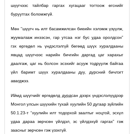
шүүгчээс тайлбар гаргах хугацааг тогтоож өгснийг
буруутгах боломжгүй.
Мөн ''шүүгч нь илт басамжилсан биеийн хэлэмж үзүүлж,
жуумалзаж инээсэн, гар утсаа нэг бус удаа оролдсон”
гэх өргөдөл нь үндэслэлгүй бөгөөд шүүх хуралдааны
явцад шүүгчээс нарийн бичгийн даргад цаг харахыг
даалгаж, цаг нь болсон эсэхийг асууж тодруулж байгаа
үйл баримт шүүх хуралдааны дуу, дүрсний бичлэгт
авагджээ.
Иймд шүүгчийг өргөдөлд дурдсан дээрх үндэслэлүүдээр
Монгол улсын шүүхийн тухай хуулийн 50 дугаар зүйлийн
50.1.23-т “
хуулийн илт тодорхой заалтыг ноцтой, эсхүл
удаа дараа зөрчсөн үйлдэл, эс үйлдэхүй гаргах”
гэж
заасныг зөрчсөн гэж үзэхгүй.