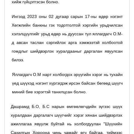
хийж гүйцэтгэсэн болно.
Ингээд 2023 оны 02 дугаар сарын 17-ны өдөр нэгэнт
Хөгжлийн банкны гэх тодотголтой хэргийн урьдчилсан
хэлэлцүүлгийг урьд өдөр нь дууссан тул яллагдагч О.М-
д авсан таслан сэргийлэх арга хэмжээтэй холбоотой
гомдлыг шийдвэрлэх хуралдааныг даргалан явуулсан
билээ.
Яллагдагч О.М нарт холбогдох эрүүгийн хэрэг нь тухайн
үед шүүхэд нэгэнт хүргэгдэж ирсэн байсан бөгөөд шүүгч
миний бие хэрэгтэй танилцсан болно.
Дашрамд Б.О, Б.С нарын өмгөөлөгчдийн зүгээс шүүх
хуралдаан даргалагч шүүгчийг хэрэг хянан шийдвэрлэх
ажиллагаа явуулж буйтай нь холбогдуулан "Шүүхийн
Сахилгын Хороонд чинь чамайг өгч байгаа, тиймээс