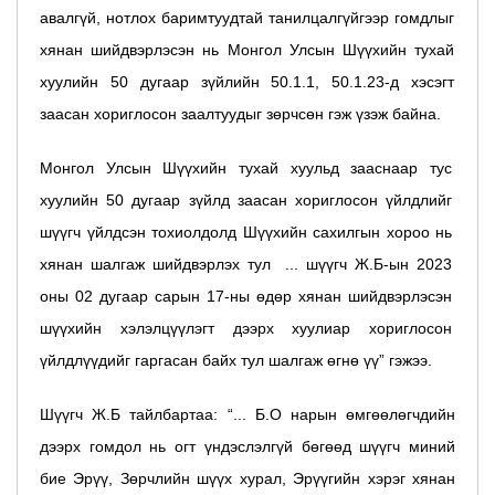
авалгүй, нотлох баримтуудтай танилцалгүйгээр гомдлыг
хянан шийдвэрлэсэн нь Монгол Улсын Шүүхийн тухай
хуулийн 50 дугаар зүйлийн 50.1.1, 50.1.23-д хэсэгт
заасан хориглосон заалтуудыг зөрчсөн гэж үзэж байна.
Монгол Улсын Шүүхийн тухай хуульд зааснаар тус
хуулийн 50 дугаар зүйлд заасан хориглосон үйлдлийг
шүүгч үйлдсэн тохиолдолд Шүүхийн сахилгын хороо нь
хянан шалгаж шийдвэрлэх тул ... шүүгч Ж.Б-ын 2023
оны 02 дугаар сарын 17-ны өдөр хянан шийдвэрлэсэн
шүүхийн хэлэлцүүлэгт дээрх хуулиар хориглосон
үйлдлүүдийг гаргасан байх тул шалгаж өгнө үү” гэжээ.
Шүүгч Ж.Б тайлбартаа: “
... Б.О нарын өмгөөлөгчдийн
дээрх гомдол нь огт үндэслэлгүй бөгөөд шүүгч миний
бие Эрүү, Зөрчлийн шүүх хурал, Эрүүгийн хэрэг хянан