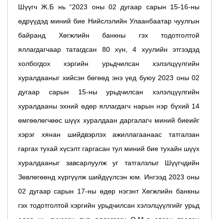
Шүүгч Ж.Б нь “
2023 оны 02 дугаар сарын 15-16-ны
өдрүүдэд миний бие Нийслэлийн Улаанбаатар чуулгын
байранд Хөгжлийн банкны гэх тодотголтой
яллагдагчаар татагдсан 80 хүн, 4 хуулийн этгээдэд
холбогдох хэргийн урьдчилсан хэлэлцүүлгийн
хуралдааныг хийсэн бөгөөд энэ үед буюу 2023 оны 02
дугаар сарын 15-ны урьдчилсан хэлэлцүүлгийн
хуралдааны эхний өдөр яллагдагч нарын нэр бүхий 14
өмгөөлөгчөөс шүүх хуралдаан даргалагч миний биеийг
хэрэг хянан шийдвэрлэх ажиллагаанаас татгалзан
гаргах тухай хүсэлт гаргасан тул миний бие тухайн шүүх
хуралдааныг завсарлуулж уг татгалзлыг Шүүгчдийн
Зөвлөгөөнд хүргүүлж шийдүүлсэн юм. Ингээд 2023 оны
02 дугаар сарын 17-ны өдөр нэгэнт Хөгжлийн банкны
гэх тодотголтой хэргийн урьдчилсан хэлэлцүүлгийг урьд