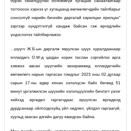
бүрэн танилцуулах боломжгүй хугацааг санаатайгаар
тогтоосон хэрнээ уг хугацаанд өмгөөлөгчдийн тайлбарыг
сонсолгүй нарийн бичгийн даргатай харилцан ярилцах”
зэргээр хүндэтгэлгүй хандаж байсан гэж өргөдлийн
үндэслэлээ тайлбарлажээ.
...шүүгч Ж.Б-ын даргалж явуулсан шүүх хуралдаанаар
яллагдагч О.М-д цагдан хорих таслан сэргийлэх арга
хэмжээ авсан шүүгчийн захирамжид яллагдагчийн
өмгөөлөгч нарын гаргасан гомдлыг 2023 оны 02 дугаар
сарын 17-ны өдөр хянан хэлэлцсэн байх бөгөөд 51
минут үргэлжилсэн шүүхийн хэлэлцүүлгийн бичлэгт үзлэг
хийхэд өргөдөл гаргагчдаас ирүүлсэн өргөдөлд
дурдсанаар ойлгогдохуйц үйл хөдлөл, үйлдэл гаргаагүй,
хуульд заасан дэгийн дагуу явагдсан байна.
Мөн тухайн шүүхийн хэлэлцүүлэгт оролцогч прокурор,