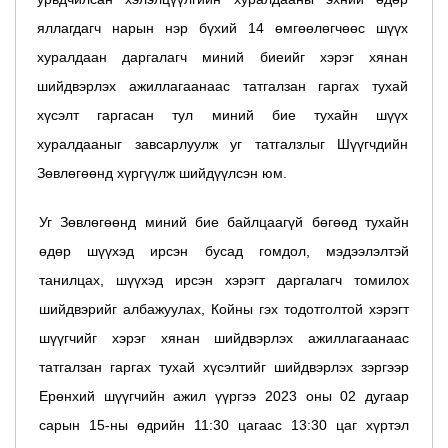
яллагдагч нарын нэр бүхий 14 өмгөөлөгчөөс шүүх
хуралдаан даргалагч миний биеийг хэрэг хянан
шийдвэрлэх ажиллагаанаас татгалзан гаргах тухай
хүсэлт гаргасан тул миний бие тухайн шүүх
хуралдааныг завсарлуулж уг татгалзлыг Шүүгчдийн
Зөвлөгөөнд хүргүүлж шийдүүлсэн юм.
Уг Зөвлөгөөнд миний бие байлцаагүй бөгөөд тухайн
өдөр шүүхэд ирсэн бусад гомдол, мэдээлэлтэй
танилцах, шүүхэд ирсэн хэрэгт даргалагч томилох
шийдвэрийг албажуулах, Койны гэх тодотголтой хэрэгт
шүүгчийг хэрэг хянан шийдвэрлэх ажиллагаанаас
татгалзан гаргах тухай хүсэлтийг шийдвэрлэх зэргээр
Ерөнхий шүүгчийн ажил үүргээ 2023 оны 02 дугаар
сарын 15-ны өдрийн 11:30 цагаас 13:30 цаг хүртэл