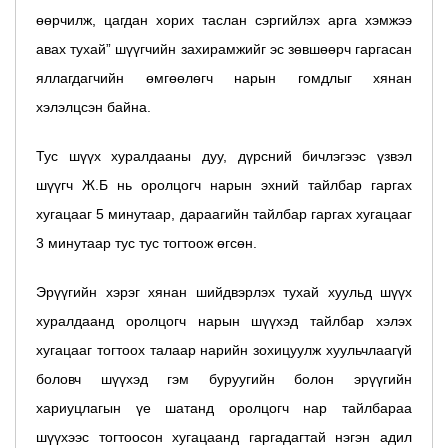
өөрчилж, цагдан хорих таслан сэргийлэх арга хэмжээ
авах тухай” шүүгчийн захирамжийг эс зөвшөөрч гаргасан
яллагдагчийн өмгөөлөгч нарын гомдлыг хянан
хэлэлцсэн байна.
Тус шүүх хуралдааны дуу, дүрсний бичлэгээс үзвэл
шүүгч Ж.Б нь оролцогч нарын эхний тайлбар гаргах
хугацааг 5 минутаар, дараагийн тайлбар гаргах хугацааг
3 минутаар тус тус тогтоож өгсөн.
Эрүүгийн хэрэг хянан шийдвэрлэх тухай хуульд шүүх
хуралдаанд оролцогч нарын шүүхэд тайлбар хэлэх
хугацааг тогтоох талаар нарийн зохицуулж хуульчлаагүй
боловч шүүхэд гэм буруугийн болон эрүүгийн
хариуцлагын үе шатанд оролцогч нар тайлбараа
шүүхээс тогтоосон хугацаанд гаргадагтай нэгэн адил