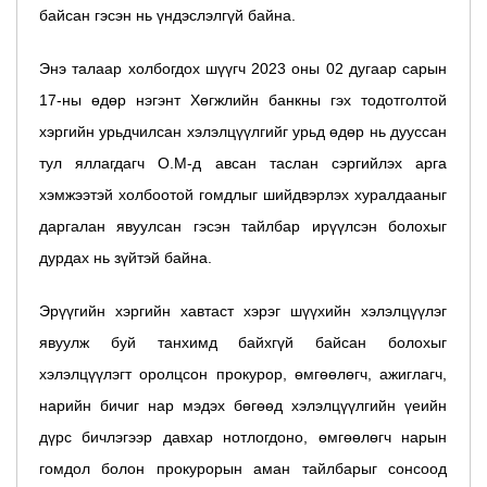
байсан гэсэн нь үндэслэлгүй байна.
Энэ талаар холбогдох шүүгч 2023 оны 02 дугаар сарын
17-ны өдөр нэгэнт Хөгжлийн банкны гэх тодотголтой
хэргийн урьдчилсан хэлэлцүүлгийг урьд өдөр нь дууссан
тул яллагдагч О.М-д авсан таслан сэргийлэх арга
хэмжээтэй холбоотой гомдлыг шийдвэрлэх хуралдааныг
даргалан явуулсан гэсэн тайлбар ирүүлсэн болохыг
дурдах нь зүйтэй байна.
Эрүүгийн хэргийн хавтаст хэрэг шүүхийн хэлэлцүүлэг
явуулж буй танхимд байхгүй байсан болохыг
хэлэлцүүлэгт оролцсон прокурор, өмгөөлөгч, ажиглагч,
нарийн бичиг нар мэдэх бөгөөд хэлэлцүүлгийн үеийн
дүрс бичлэгээр давхар нотлогдоно, өмгөөлөгч нарын
гомдол болон прокурорын аман тайлбарыг сонсоод