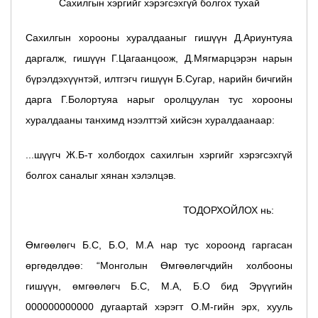
Сахилгын хэргийг хэрэгсэхгүй болгох тухай
Сахилгын хорооны хуралдааныг гишүүн Д.Ариунтуяа
даргалж, гишүүн Г.Цагаанцоож, Д.Мягмарцэрэн нарын
бүрэлдэхүүнтэй, илтгэгч гишүүн Б.Сугар, нарийн бичгийн
дарга Г.Болортуяа нарыг оролцуулан тус хорооны
хуралдааны танхимд нээлттэй хийсэн хуралдаанаар:
...шүүгч Ж.Б-т холбогдох сахилгын хэргийг хэрэгсэхгүй
болгох саналыг хянан хэлэлцэв.
ТОДОРХОЙЛОХ нь:
Өмгөөлөгч Б.С, Б.О, М.А нар тус хороонд гаргасан
өргөдөлдөө: “Монголын Өмгөөлөгчдийн холбооны
гишүүн, өмгөөлөгч Б.С, М.А, Б.О бид Эрүүгийн
000000000000 дугаартай хэрэгт О.М-гийн эрх, хууль