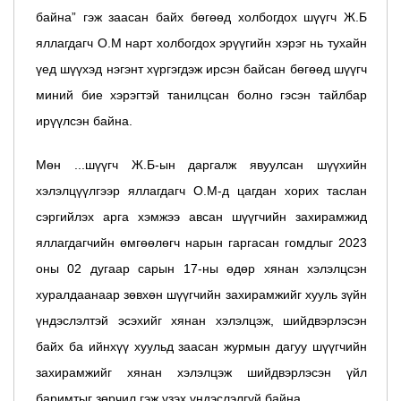
байна” гэж заасан байх бөгөөд
холбогдох шүүгч Ж.Б
яллагдагч О.М нарт холбогдох эрүүгийн хэрэг нь тухайн
үед шүүхэд нэгэнт хүргэгдэж ирсэн байсан бөгөөд шүүгч
миний бие хэрэгтэй танилцсан болно гэсэн тайлбар
ирүүлсэн байна.
Мөн ...шүүгч Ж.Б-ын даргалж явуулсан шүүхийн
хэлэлцүүлгээр яллагдагч О.М-д цагдан хорих таслан
сэргийлэх арга хэмжээ авсан шүүгчийн захирамжид
яллагдагчийн өмгөөлөгч нарын гаргасан гомдлыг 2023
оны 02 дугаар сарын 17-ны өдөр хянан хэлэлцсэн
хуралдаанаар зөвхөн шүүгчийн захирамжийг хууль зүйн
үндэслэлтэй эсэхийг хянан хэлэлцэж, шийдвэрлэсэн
байх ба ийнхүү хуульд заасан журмын дагуу шүүгчийн
захирамжийг хянан хэлэлцэж шийдвэрлэсэн үйл
баримтыг зөрчил гэж үзэх үндэслэлгүй байна.