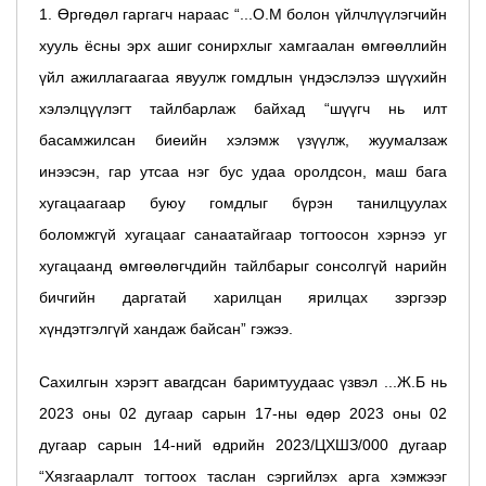
1. Өргөдөл гаргагч нараас “...О.М болон үйлчлүүлэгчийн
хууль ёсны эрх ашиг сонирхлыг хамгаалан өмгөөллийн
үйл ажиллагаагаа явуулж гомдлын үндэслэлээ шүүхийн
хэлэлцүүлэгт тайлбарлаж байхад “шүүгч нь илт
басамжилсан биеийн хэлэмж үзүүлж, жуумалзаж
инээсэн, гар утсаа нэг бус удаа оролдсон, маш бага
хугацаагаар буюу гомдлыг бүрэн танилцуулах
боломжгүй хугацааг санаатайгаар тогтоосон хэрнээ уг
хугацаанд өмгөөлөгчдийн тайлбарыг сонсолгүй нарийн
бичгийн даргатай харилцан ярилцах зэргээр
хүндэтгэлгүй хандаж байсан” гэжээ.
Сахилгын хэрэгт авагдсан баримтуудаас үзвэл ...Ж.Б нь
2023 оны 02 дугаар сарын 17-ны өдөр 2023 оны 02
дугаар сарын 14-ний өдрийн 2023/ЦХШЗ/000 дугаар
“Хязгаарлалт тогтоох таслан сэргийлэх арга хэмжээг