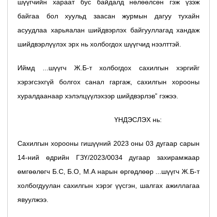
шүүгчийн хараат бус байдалд нөлөөлсөн гэж үзэж
байгаа бол хуульд заасан журмын дагуу тухайн
асуудлаа харьяалан шийдвэрлэх байгууллагад хандаж
шийдвэрлүүлэх эрх нь холбогдох шүүгчид нээлттэй.
Иймд ...шүүгч Ж.Б-т холбогдох сахилгын хэргийг
хэрэгсэхгүй болгох санал гаргаж, сахилгын хорооны
хуралдаанаар хэлэлцүүлэхээр шийдвэрлэв” гэжээ.
ҮНДЭСЛЭХ нь:
Сахилгын хорооны гишүүний 2023 оны 03 дугаар сарын
14-ний өдрийн ГЗҮ/2023/0034 дугаар захирамжаар
өмгөөлөгч Б.С, Б.О, М.А нарын өргөдлөөр ...шүүгч Ж.Б-т
холбогдуулан сахилгын хэрэг үүсгэн, шалгах ажиллагаа
явуулжээ.