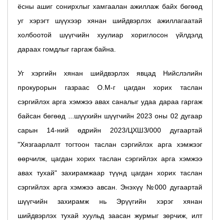
ёсны ашиг сонирхлыг хамгаалан ажиллаж байх бөгөөд
уг хэрэгт шүүхээр хянан шийдвэрлэх ажиллагаатай
холбоотой шүүгчийн хуулиар хориглосон үйлдэлд
дараах гомдлыг гаргаж байна.
Уг хэргийн хянан шийдвэрлэх явцад Нийслэлийн
прокурорын газраас О.М-г цагдан хорих таслан
сэргийлэх арга хэмжээ авах саналыг удаа дараа гаргаж
байсан бөгөөд ...шүүхийн шүүгчийн 2023 оны 02 дугаар
сарын 14-ний өдрийн 2023/ЦХШЗ/000 дугаартай
"Хязгаарлалт тогтоон таслан сэргийлэх арга хэмжээг
өөрчилж, цагдан хорих таслан сэргийлэх арга хэмжээ
авах тухай" захирамжаар түүнд цагдан хорих таслан
сэргийлэх арга хэмжээ авсан. Энэхүү №000 дугаартай
шүүгчийн захирамж нь Эрүүгийн хэрэг хянан
шийдвэрлэх тухай хуульд заасан журмыг зөрчиж, илт