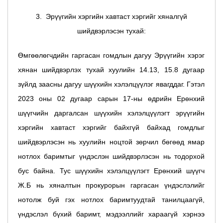
3. Эрүүгийн хэргийн хавтаст хэргийг хяналгүй
шийдвэрлэсэн тухай:
Өмгөөлөгчдийн гаргасан гомдлын дагуу Эрүүгийн хэрэг
хянан шийдвэрлэх тухай хуулийн 14.13, 15.8 дугаар
зүйлд заасны дагуу шүүхийн хэлэлцүүлэг явагддаг. Гэтэл
2023 оны 02 дугаар сарын 17-ны өдрийн Ерөнхий
шүүгчийн даргалсан шүүхийн хэлэлцүүлэгт эрүүгийн
хэргийн хавтаст хэргийг байхгүй байхад гомдлыг
шийдвэрлэсэн нь хуулийн ноцтой зөрчил бөгөөд ямар
нотлох баримтыг үндэслэн шийдвэрлэсэн нь тодорхой
бус байна. Тус шүүхийн хэлэлцүүлэгт Ерөнхий шүүгч
Ж.Б нь хяналтын прокурорын гаргасан үндэслэлийг
нотолж буй гэх нотлох баримтуудтай танилцаагүй,
үндэслэл бүхий баримт, мэдээллийг хараагүй хэрнээ