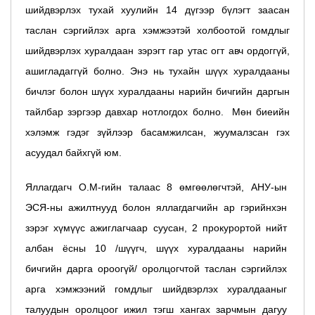
шийдвэрлэх тухай хуулийн 14 дүгээр бүлэгт заасан
таслан сэргийлэх арга хэмжээтэй холбоотой гомдлыг
шийдвэрлэх хуралдаан зэрэгт гар утас огт авч ордоггүй,
ашигладаггүй болно. Энэ нь тухайн шүүх хуралдааны
бичлэг болон шүүх хуралдааны нарийн бичгийн даргын
тайлбар зэргээр давхар нотлогдох болно. Мөн биеийн
хэлэмж гэдэг зүйлээр басамжилсан, жуумалзсан гэх
асуудал байхгүй юм.
Яллагдагч О.М-гийн талаас 8 өмгөөлөгчтэй, АНУ-ын
ЭСЯ-ны ажилтнууд болон яллагдагчийн ар гэрийнхэн
зэрэг хүмүүс ажиглагчаар суусан, 2 прокурортой нийт
албан ёсны 10 /шүүгч, шүүх хуралдааны нарийн
бичгийн дарга ороогүй/ оролцогчтой таслан сэргийлэх
арга хэмжээний гомдлыг шийдвэрлэх хуралдааныг
талуудын оролцоог ижил тэгш хангах зарчмын дагуу