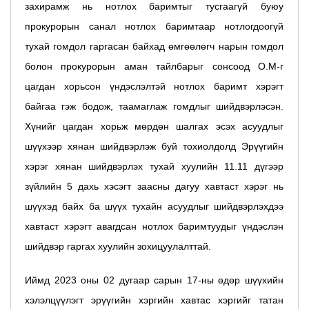
захирамж нь нотлох баримтыг тусгаагүй буюу
прокурорын санал нотлох баримтаар нотлогдоогүй
тухай гомдол гаргасан байхад өмгөөлөгч нарын гомдол
болон прокурорын аман тайлбарыг сонсоод О.М-г
цагдан хорьсон үндэслэлтэй нотлох баримт хэрэгт
байгаа гэж бодож, таамаглаж гомдлыг шийдвэрлэсэн.
Хүнийг цагдан хорьж мөрдөн шалгах эсэх асуудлыг
шүүхээр хянан шийдвэрлэж буй тохиолдолд Эрүүгийн
хэрэг хянан шийдвэрлэх тухай хуулийн 11.11 дүгээр
зүйлийн 5 дахь хэсэгт заасны дагуу хавтаст хэрэг нь
шүүхэд байх ба шүүх тухайн асуудлыг шийдвэрлэхдээ
хавтаст хэрэгт авагдсан нотлох баримтуудыг үндэслэн
шийдвэр гаргах хуулийн зохицуулалттай.
Иймд 2023 оны 02 дугаар сарын 17-ны өдөр шүүхийн
хэлэлцүүлэгт эрүүгийн хэргийн хавтас хэргийг татан