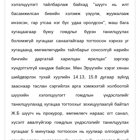
хэлэлцүүлэгт тайлбарлаж байхад ''шүүгч нь илт
басамжилсан биеийн хэлэмж үзүүлж, жуумалзаж
инээсэн, гар утсаа нэг бус удаа оролдсон", маш бага
хугацаагаар буюу гомдлыг бүрэн танилцуулах
боломжгүй хугацааг санаатайгаар тогтоосон хэрнээ уг
хугацаанд өмгөөлөгчдийн тайлбарыг сонсолгүй нарийн
бичгийн даргатай харилцан ярилцах" зэргээр
хүндэтгэлгүй хандаж байсан. Мөн Эрүүгийн хэрэг хянан
шийдвэрлэх тухай хуулийн 14.13, 15.8 дугаар зүйлд
зааснаар таслан сэргийлэх арга хэмжээтэй холбоотой
шүүхийн хэлэлцүүлэгт гомдлын үндэслэлийг
танилцуулахад хугацаа тогтоохыг зохицуулаагүй байтал
Ж.Б шүүгч нь прокурор, өмгөөлөгч нараас огт санал,
хүсэлт авалгүйгээр гомдлын үндэслэлийг танилцуулах
хугацааг 5 минутаар тогтоосон нь хуулиар олгогдоогүй