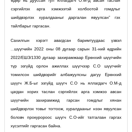
өдөр нь дууссан тул яллагдагч О.М-д авсан таслан
сэргийлэх арга хэмжээтэй холбоотой гомдлыг
шийдвэрлэх хуралдааныг даргалан явуулсан” гэх
тайлбарыг гаргасан.
Сахилгын хэрэгт авагдсан баримтуудаас үзвэл
...шүүгчийн 2022 оны 08 дугаар сарын 31-ний өдрийн
2022/ЕШЗ/1330 дугаар захирамжаар Ерөнхий шүүгчийн
түр эзгүйд орлон ажиллах шүүгчээр С.О шүүгчийг
томилсон шийдвэрийг албажуулсны дагуу Ерөнхий
шүүгч Ж.Б-ыг эзгүйд шүүгч С.О нь яллагдагч О.М-д
цагдан хорих таслан сэргийлэх арга хэмжээ авсан
шүүгчийн захирамжид гарсан гомдлыг хянан
шийдвэрлэх товыг тогтоож, хуралдааныг нээн явуулсан
боловч прокуророос шүүгч С.О-ийг татгалзан гаргах
хүсэлтийг гаргасан байна.