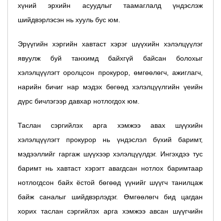
хүний эрхийн асуудлыг таамаглалд үндэслэж
шийдвэрлэсэн нь хууль бус юм.
Эрүүгийн хэргийн хавтаст хэрэг шүүхийн хэлэлцүүлэг
явуулж буй танхимд байхгүй байсан болохыг
хэлэлцүүлэгт оролцсон прокурор, өмгөөлөгч, ажиглагч,
нарийн бичиг нар мэдэх бөгөөд хэлэлцүүлгийн үеийн
дүрс бичлэгээр давхар нотлогдох юм.
Таслан сэргийлэх арга хэмжээ авах шүүхийн
хэлэлцүүлэгт прокурор нь үндэслэл бүхий баримт,
мэдээллийг гаргаж шүүхээр хэлэлцүүлдэг. Ингэхдээ тус
баримт нь хавтаст хэрэгт авагдсан нотлох баримтаар
нотлогдсон байх ёстой бөгөөд үүнийг шүүгч танилцаж
байж саналыг шийдвэрлэдэг. Өмгөөлөгч бид цагдан
хорих таслан сэргийлэх арга хэмжээ авсан шүүгчийн