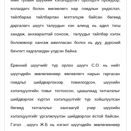
яллагдагч болон өмгөөлөгч нар гомдлын үндэслэл,
тайлбараа тайлбарлан мэтгэлцэж байсан бөгөөд
даргалагч шүүгч талуудын хэн алинд нь адил тэгш
хандаж, анхааралтай сонсож, талуудыг тайлбар хэлэх
боломжоор хангаж ажилласан болох нь дуу, дүрсний
бичлэгт хадгалагдан үлдсэн байна.
Ерөнхий шүүгчийг түр орлох шүүгч С.О нь нийт
шүүгчдийн зөвлөгөөнөөр өмгөөлөгч нарын гаргасан
гомдлыг шийдвэрлэхээр томилогдсон, шүүхийн
хэлэлцүүлгийн товыг тогтоосон, цаашлаад татгалзлыг
шийдвэрлэх хүртэл хэлэлцүүлгийг түр хойшлуулсан
бөгөөд татгалзлыг хангаагүй учир шүүхийн
хэлэлцүүлгийг үргэлжлүүлэн шийдвэрлэх ёстой байсан.
Гэтэл ...шүүгч Ж.Б нь нэгэнт шүүгчдийн зөвлөгөөнөөр