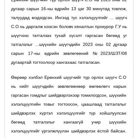
дугаар сарын 16-ны өдрийн 13 цаг 30 минутад товлож,
талуудад мэдэгдсэн. Ингээд тус хэлэлцүүлгийг ... шүүгч
С.О нь даргалж нээсэн боловч хяналтын прокурор Г.У нь
шүүгчээс татгалзах тухай хүсэлт гаргасан бөгөөд уг
татгалзлыг ...шүүхийн шүүгчдийн 2023 оны 02 дугаар
сарын 17-ны өдрийн зөвлөгөөний №2023/ШЗТ/08
дугаартай тогтоолоор хангахаас татгалзсан.
Өөрөөр хэлбэл Ерөнхий шүүгчийг түр орлох шүүгч С.О
нь нийт шүүгчдийн зөвлөгөөнөөр өмгөөлөгч нарын
гаргасан гомдлыг шийдвэрлэхээр томилогдсон, шүүхийн
хэлэлцүүлгийн товыг тогтоосон, цаашлаад татгалзлыг
шийдвэрлэх хүртэл хэлэлцүүлгийг түр хойшлуулсан
бөгөөд татгалзлыг хангаагүй учир шүүхийн
хэлэлцүүлгийг үргэлжлүүлэн шийдвэрлэх ёстой байсан.