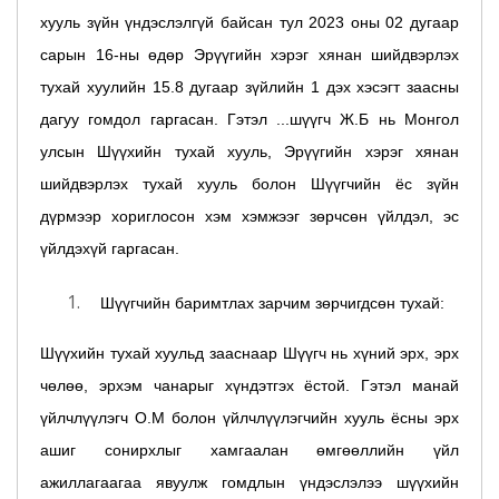
хууль зүйн үндэслэлгүй байсан тул 2023 оны 02 дугаар
сарын 16-ны өдөр Эрүүгийн хэрэг хянан шийдвэрлэх
тухай хуулийн 15.8 дугаар зүйлийн 1 дэх хэсэгт заасны
дагуу гомдол гаргасан. Гэтэл ...шүүгч Ж.Б нь Монгол
улсын Шүүхийн тухай хууль, Эрүүгийн хэрэг хянан
шийдвэрлэх тухай хууль болон Шүүгчийн ёс зүйн
дүрмээр хориглосон хэм хэмжээг зөрчсөн үйлдэл, эс
үйлдэхүй гаргасан.
Шүүгчийн баримтлах зарчим зөрчигдсөн тухай:
Шүүхийн тухай хуульд зааснаар Шүүгч нь хүний эрх, эрх
чөлөө, эрхэм чанарыг хүндэтгэх ёстой. Гэтэл манай
үйлчлүүлэгч О.М болон үйлчлүүлэгчийн хууль ёсны эрх
ашиг сонирхлыг хамгаалан өмгөөллийн үйл
ажиллагаагаа явуулж гомдлын үндэслэлээ шүүхийн